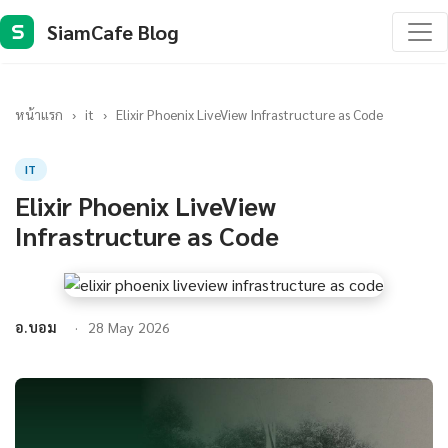
SiamCafe Blog
S
หน้าแรก
›
it
›
Elixir Phoenix LiveView Infrastructure as Code
IT
Elixir Phoenix LiveView
Infrastructure as Code
อ.บอม
28 May 2026