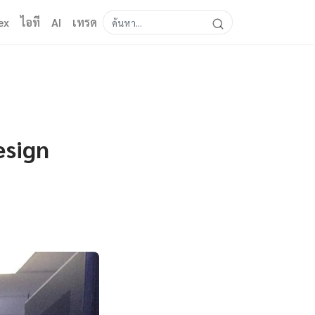
ex
ไอที
AI
เทรด
esign