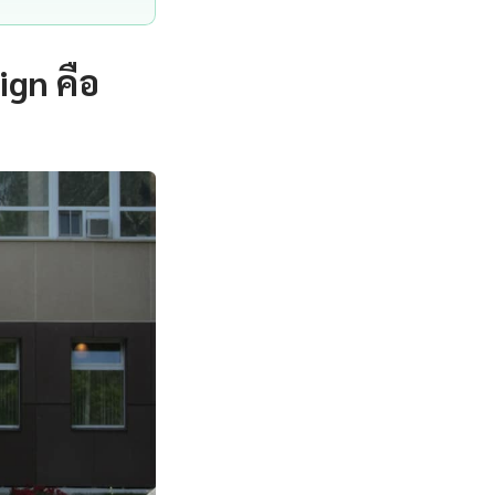
ign คือ