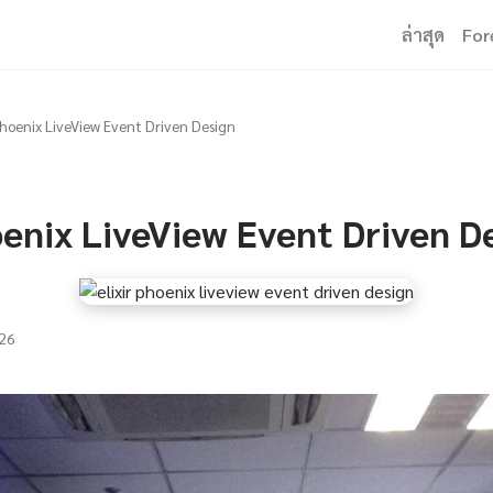
ล่าสุด
For
 Phoenix LiveView Event Driven Design
oenix LiveView Event Driven D
26