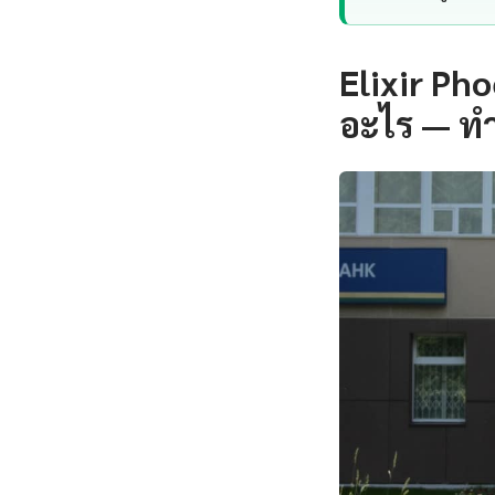
Elixir Ph
อะไร — ทำ