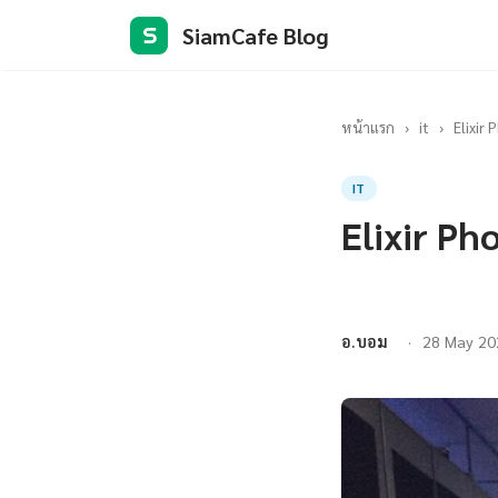
SiamCafe Blog
S
หน้าแรก
›
it
›
Elixir
IT
Elixir Ph
อ.บอม
28 May 20