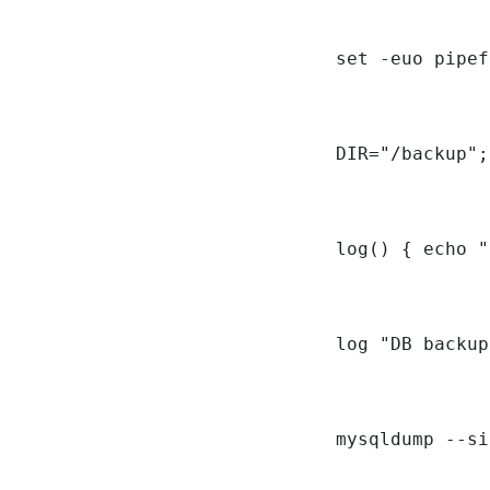
set -euo pipef
DIR="/backup";
log() { echo "
log "DB backup
mysqldump --si