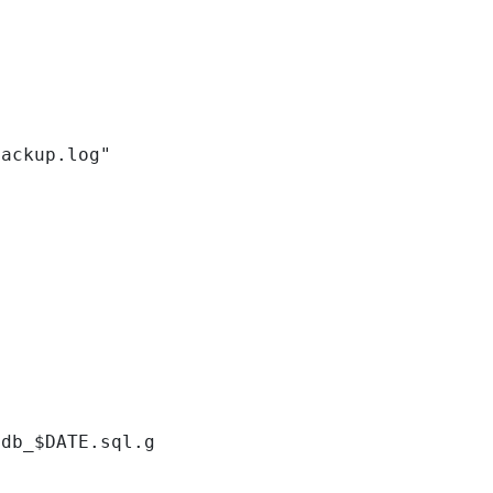
ackup.log"

db_$DATE.sql.gz"
