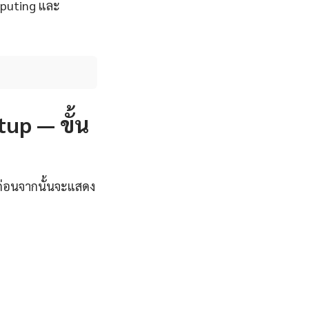
mputing และ
tup — ขั้น
มก่อนจากนั้นจะแสดง