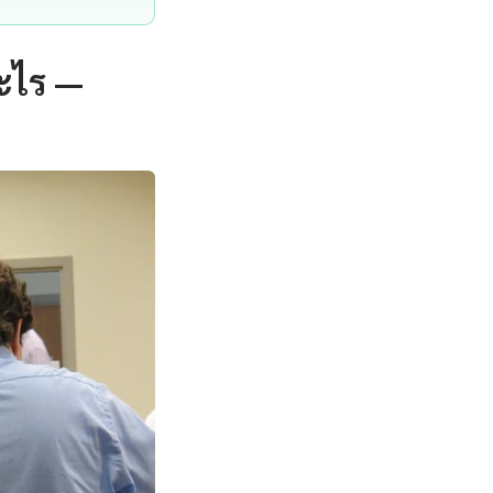
ะไร —