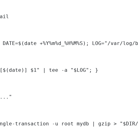
ail

 DATE=$(date +%Y%m%d_%H%M%S); LOG="/var/log/b
[$(date)] $1" | tee -a "$LOG"; }

..."

ngle-transaction -u root mydb | gzip > "$DIR/