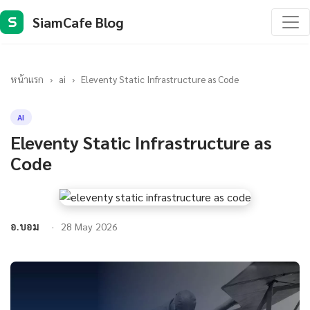
SiamCafe Blog
S
หน้าแรก
›
ai
›
Eleventy Static Infrastructure as Code
AI
Eleventy Static Infrastructure as
Code
อ.บอม
28 May 2026