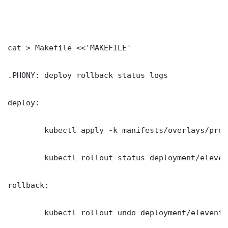
cat > Makefile <<'MAKEFILE'

.PHONY: deploy rollback status logs

deploy:

	kubectl apply -k manifests/overlays/production/

	kubectl rollout status deployment/eleventy-static-container-orchestration -n production --timeout=300s

rollback:

	kubectl rollout undo deployment/eleventy-static-container-orchestration -n production
