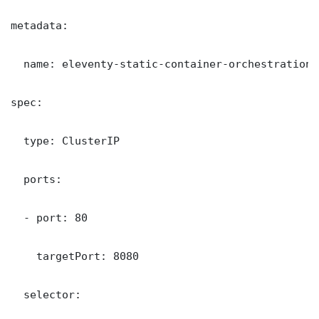
metadata:

  name: eleventy-static-container-orchestration

spec:

  type: ClusterIP

  ports:

  - port: 80

    targetPort: 8080

  selector:
