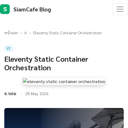
SiamCafe Blog
S
หน้าแรก
›
it
›
Eleventy Static Container Orchestration
IT
Eleventy Static Container
Orchestration
อ.บอม
28 May 2026