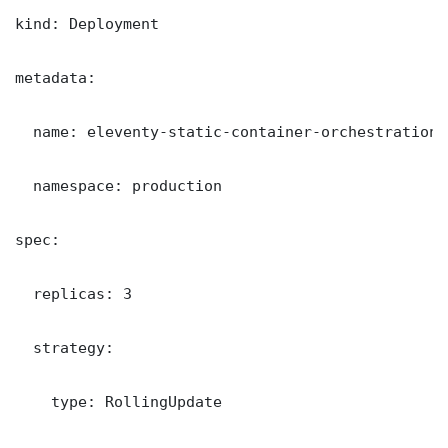
kind: Deployment

metadata:

  name: eleventy-static-container-orchestration

  namespace: production

spec:

  replicas: 3

  strategy:

    type: RollingUpdate
