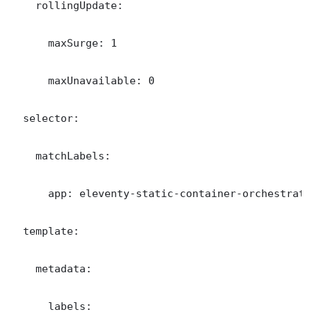
    rollingUpdate:

      maxSurge: 1

      maxUnavailable: 0

  selector:

    matchLabels:

      app: eleventy-static-container-orchestratio
  template:

    metadata:

      labels:
