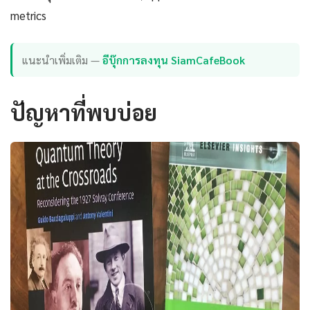
metrics
แนะนำเพิ่มเติม —
อีบุ๊กการลงทุน SiamCafeBook
ปัญหาที่พบบ่อย