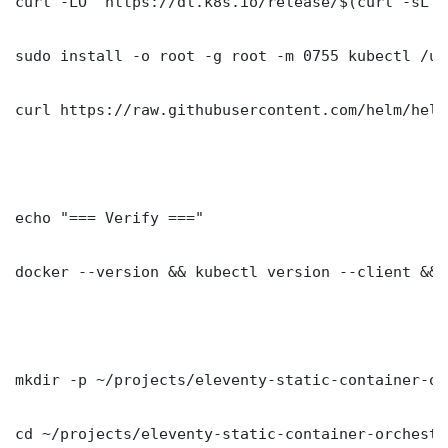
curl -LO "https://dl.k8s.io/release/$(curl -sL h
sudo install -o root -g root -m 0755 kubectl /us
curl https://raw.githubusercontent.com/helm/helm
echo "=== Verify ==="

docker --version && kubectl version --client && 
mkdir -p ~/projects/eleventy-static-container-or
cd ~/projects/eleventy-static-container-orchestra