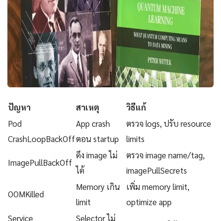
ปัญหา
สาเหตุ
วิธีแก้
Pod
App crash
ตรวจ logs, ปรับ resource
CrashLoopBackOff
ตอน startup
limits
ดึง image ไม่
ตรวจ image name/tag,
ImagePullBackOff
ได้
imagePullSecrets
Memory เกิน
เพิ่ม memory limit,
OOMKilled
limit
optimize app
Service
Selector ไม่