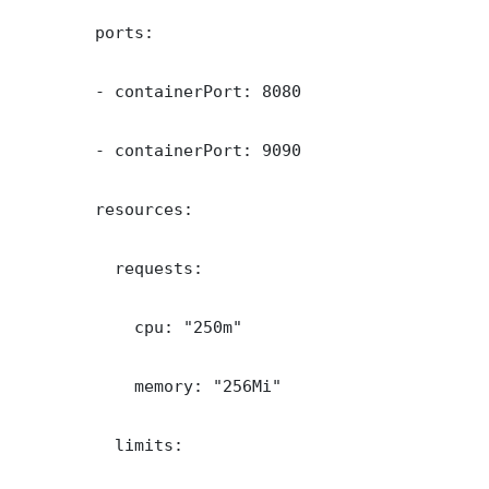
        ports:

        - containerPort: 8080

        - containerPort: 9090

        resources:

          requests:

            cpu: "250m"

            memory: "256Mi"

          limits:
