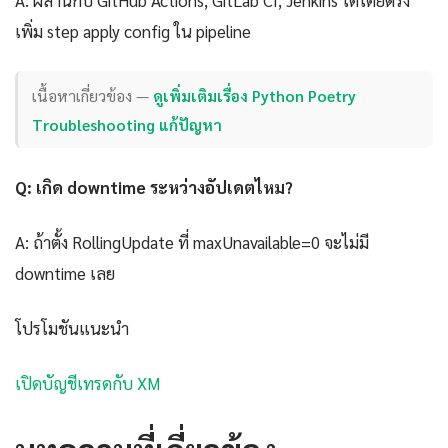
A: ผสานกับ GitHub Actions, GitLab CI, Jenkins ได้โดยตรง
เพิ่ม step apply config ใน pipeline
เนื้อหาเกี่ยวข้อง —
ดูเพิ่มเติมเรื่อง Python Poetry
Troubleshooting แก้ปัญหา
Q: เกิด downtime ระหว่างอัปเดตไหม?
A: ถ้าตั้ง RollingUpdate ที่ maxUnavailable=0 จะไม่มี
downtime เลย
โปรโมชันแนะนำ
เปิดบัญชีเทรดกับ XM