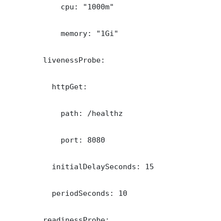
            cpu: "1000m"

            memory: "1Gi"

        livenessProbe:

          httpGet:

            path: /healthz

            port: 8080

          initialDelaySeconds: 15

          periodSeconds: 10

        readinessProbe:
