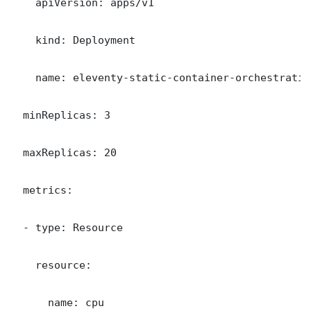
    apiVersion: apps/v1

    kind: Deployment

    name: eleventy-static-container-orchestration
  minReplicas: 3

  maxReplicas: 20

  metrics:

  - type: Resource

    resource:

      name: cpu
