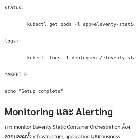
status:

	kubectl get pods -l app=eleventy-static-container-orchestration -n production -o wide

logs:

	kubectl logs -f deployment/eleventy-static-container-orchestration -n production --tail=100

MAKEFILE

echo "Setup complete"
Monitoring และ Alerting
การ monitor Eleventy Static Container Orchestration ต้อง
ครอบคลุมทั้ง infrastructure, application และ business