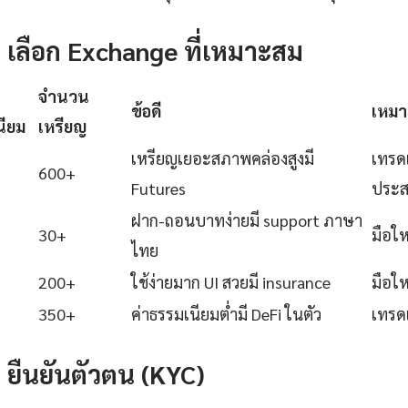
1: เลือก Exchange ที่เหมาะสม
จำนวน
ข้อดี
เหมา
นียม
เหรียญ
เหรียญเยอะสภาพคล่องสูงมี
เทรดเ
600+
Futures
ประส
ฝาก-ถอนบาทง่ายมี support ภาษา
30+
มือใ
ไทย
200+
ใช้ง่ายมาก UI สวยมี insurance
มือใ
350+
ค่าธรรมเนียมต่ำมี DeFi ในตัว
เทรดเ
2: ยืนยันตัวตน (KYC)