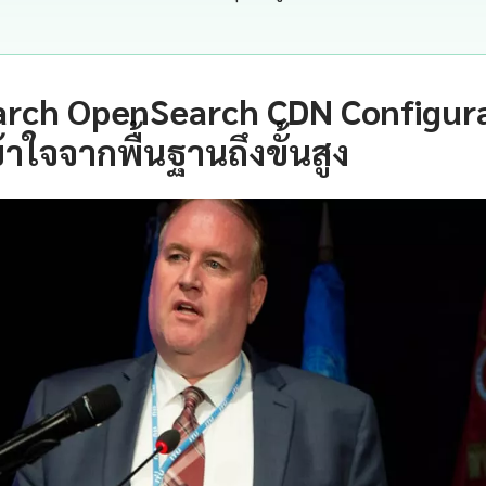
earch OpenSearch CDN Configur
าใจจากพื้นฐานถึงขั้นสูง