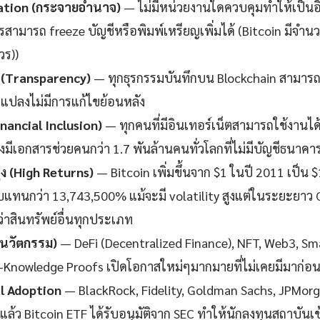
ation (กระจายอำนาจ)
— ไม่มีหน่วยงานใดควบคุมทำให้เป็น
รสามารถ freeze บัญชีหรือพิมพ์เหรียญเพิ่มได้ (Bitcoin มีจำนว
วร))
 (Transparency)
— ทุกธุรกรรมบันทึกบน Blockchain สามารถ
แปลงไม่มีการแก้ไขย้อนหลัง
inancial Inclusion)
— ทุกคนที่มีอินเทอร์เน็ตสามารถใช้งานได้ไ
งมีเอกสารช่วยคนกว่า 1.7 พันล้านคนทั่วโลกที่ไม่มีบัญชีธนาคา
 (High Returns)
— Bitcoin เพิ่มขึ้นจาก $1 ในปี 2011 เป็น 
แทนกว่า 13,743,500% แม้จะมี volatility สูงแต่ในระยะยาว 
าสินทรัพย์อื่นทุกประเภท
(นวัตกรรม)
— DeFi (Decentralized Finance), NFT, Web3, Sm
o-Knowledge Proofs เปิดโอกาสใหม่ๆมากมายที่ไม่เคยมีมาก่อ
al Adoption
— BlackRock, Fidelity, Goldman Sachs, JPMorg
ล้ว Bitcoin ETF ได้รับอนุมัติจาก SEC ทำให้นักลงทุนสถาบันเข้า