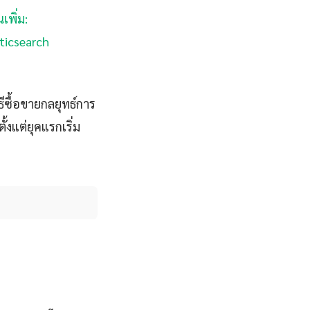
นเพิ่ม:
sticsearch
ีซื้อขายกลยุทธ์การ
้งแต่ยุคแรกเริ่ม