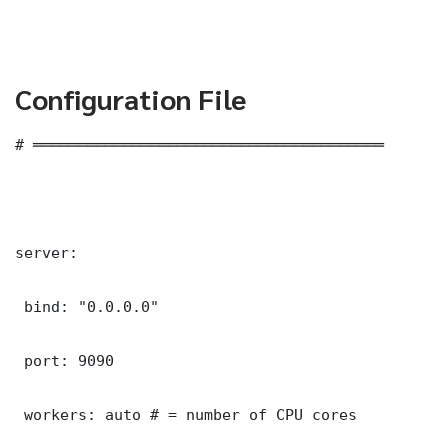
Configuration File
# ═══════════════════════════════════════

server:

 bind: "0.0.0.0"

 port: 9090

 workers: auto # = number of CPU cores
