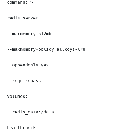
 command: >

 redis-server

 --maxmemory 512mb

 --maxmemory-policy allkeys-lru

 --appendonly yes

 --requirepass 

 volumes:

 - redis_data:/data

 healthcheck:
