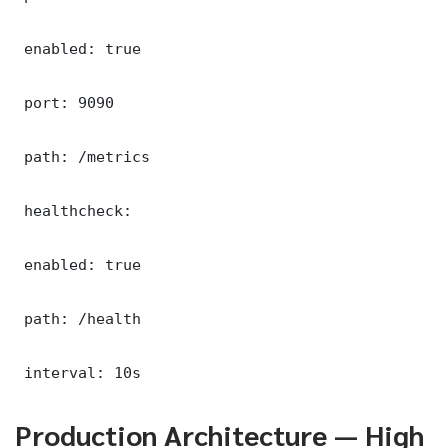
 enabled: true

 port: 9090

 path: /metrics

 healthcheck:

 enabled: true

 path: /health

 interval: 10s
Production Architecture — High