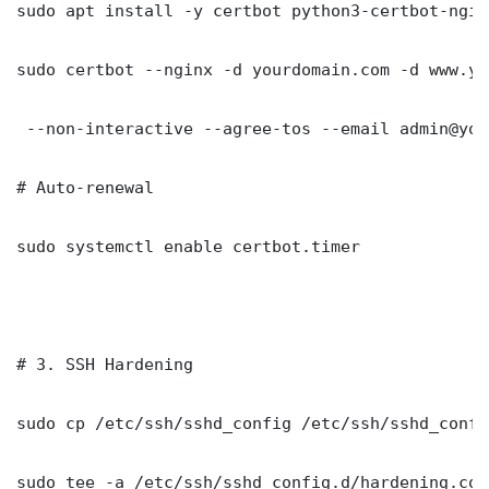
sudo apt install -y certbot python3-certbot-nginx
sudo certbot --nginx -d yourdomain.com -d www.yo
 --non-interactive --agree-tos --email admin@you
# Auto-renewal

sudo systemctl enable certbot.timer

# 3. SSH Hardening

sudo cp /etc/ssh/sshd_config /etc/ssh/sshd_config
sudo tee -a /etc/ssh/sshd_config.d/hardening.con