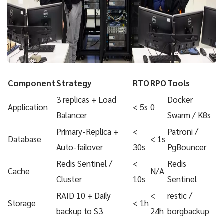
Component
Strategy
RTO
RPO
Tools
3 replicas + Load
Docker
Application
< 5s
0
Balancer
Swarm / K8s
Primary-Replica +
<
Patroni /
Database
< 1s
Auto-failover
30s
PgBouncer
Redis Sentinel /
<
Redis
Cache
N/A
Cluster
10s
Sentinel
RAID 10 + Daily
<
restic /
Storage
< 1h
backup to S3
24h
borgbackup