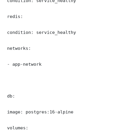
 condition: service_healthy

 redis:

 condition: service_healthy

 networks:

 - app-network

 db:

 image: postgres:16-alpine

 volumes:
