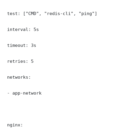
 test: ["CMD", "redis-cli", "ping"]

 interval: 5s

 timeout: 3s

 retries: 5

 networks:

 - app-network

 nginx:
