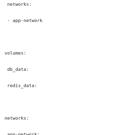
 networks:

 - app-network

volumes:

 db_data:

 redis_data:

networks:

 app-network:
