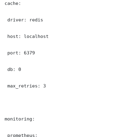
cache:

 driver: redis

 host: localhost

 port: 6379

 db: 0

 max_retries: 3

monitoring:

 prometheus:
