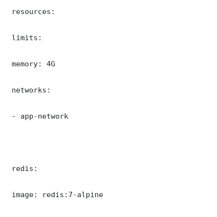
 resources:

 limits:

 memory: 4G

 networks:

 - app-network

 redis:

 image: redis:7-alpine
