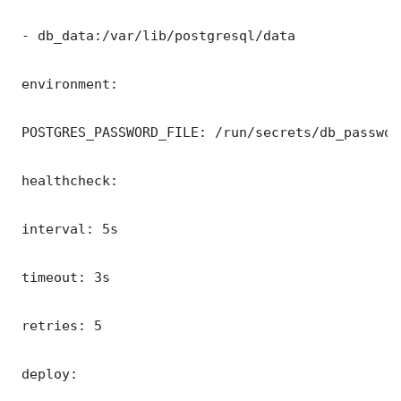
 - db_data:/var/lib/postgresql/data

 environment:

 POSTGRES_PASSWORD_FILE: /run/secrets/db_password
 healthcheck:

 interval: 5s

 timeout: 3s

 retries: 5

 deploy:
