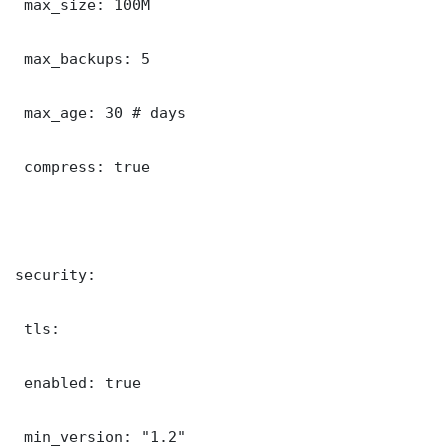
 max_size: 100M

 max_backups: 5

 max_age: 30 # days

 compress: true

security:

 tls:

 enabled: true

 min_version: "1.2"
