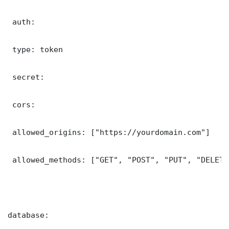
 auth:

 type: token

 secret: 

 cors:

 allowed_origins: ["https://yourdomain.com"]

 allowed_methods: ["GET", "POST", "PUT", "DELETE"
database:
