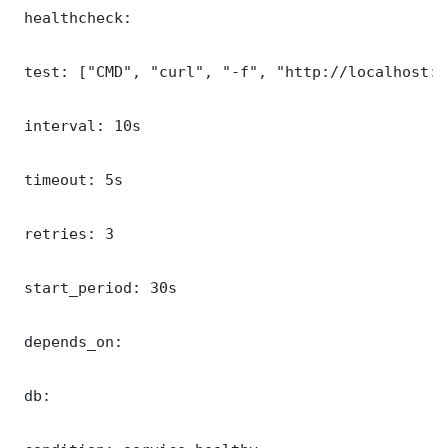
 healthcheck:

 test: ["CMD", "curl", "-f", "http://localhost:9
 interval: 10s

 timeout: 5s

 retries: 3

 start_period: 30s

 depends_on:

 db:
