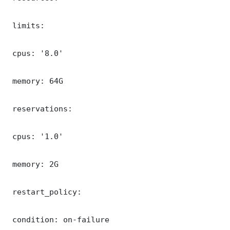
 limits:

 cpus: '8.0'

 memory: 64G

 reservations:

 cpus: '1.0'

 memory: 2G

 restart_policy:

 condition: on-failure
