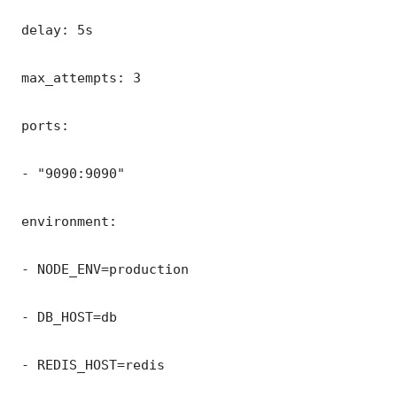
 delay: 5s

 max_attempts: 3

 ports:

 - "9090:9090"

 environment:

 - NODE_ENV=production

 - DB_HOST=db

 - REDIS_HOST=redis
