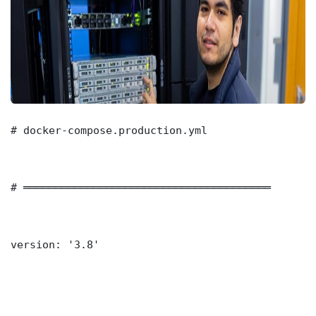
# docker-compose.production.yml

# ═══════════════════════════════════════

version: '3.8'
