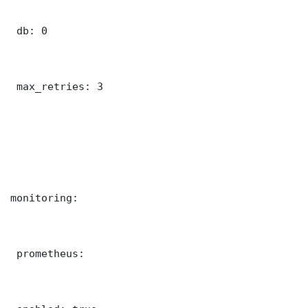
 db: 0

 max_retries: 3

monitoring:

 prometheus:
