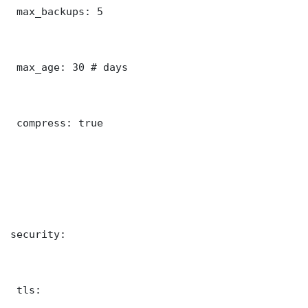
 max_backups: 5

 max_age: 30 # days

 compress: true

security:

 tls:
