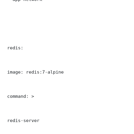
 redis:

 image: redis:7-alpine

 command: >

 redis-server
