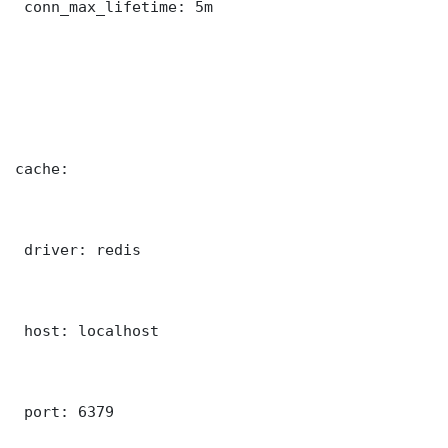
 conn_max_lifetime: 5m

cache:

 driver: redis

 host: localhost

 port: 6379
