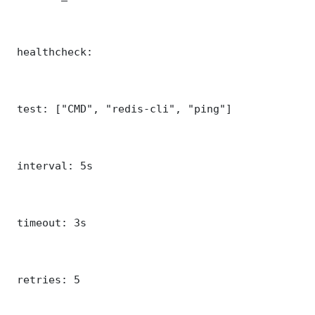
 healthcheck:

 test: ["CMD", "redis-cli", "ping"]

 interval: 5s

 timeout: 3s

 retries: 5
