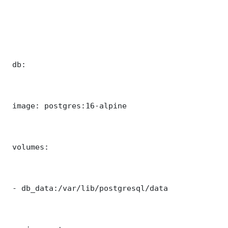
 db:

 image: postgres:16-alpine

 volumes:

 - db_data:/var/lib/postgresql/data
