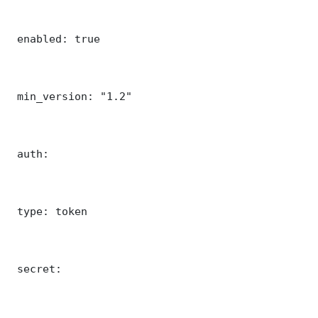
 enabled: true

 min_version: "1.2"

 auth:

 type: token

 secret: 
