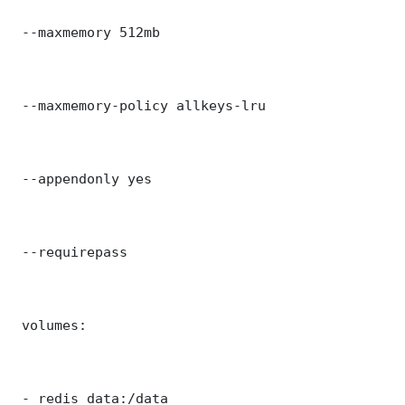
 --maxmemory 512mb

 --maxmemory-policy allkeys-lru

 --appendonly yes

 --requirepass 

 volumes:

 - redis_data:/data
