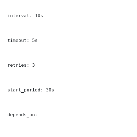
 interval: 10s

 timeout: 5s

 retries: 3

 start_period: 30s

 depends_on:
