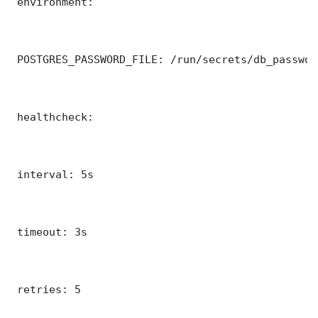
 environment:

 POSTGRES_PASSWORD_FILE: /run/secrets/db_password
 healthcheck:

 interval: 5s

 timeout: 3s

 retries: 5
