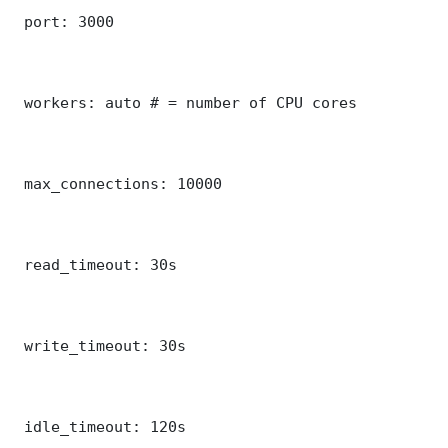
 port: 3000

 workers: auto # = number of CPU cores

 max_connections: 10000

 read_timeout: 30s

 write_timeout: 30s

 idle_timeout: 120s
