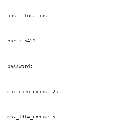
 host: localhost

 port: 5432

 password: 

 max_open_conns: 25

 max_idle_conns: 5
