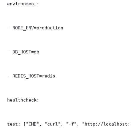
 environment:

 - NODE_ENV=production

 - DB_HOST=db

 - REDIS_HOST=redis

 healthcheck:

 test: ["CMD", "curl", "-f", "http://localhost:3