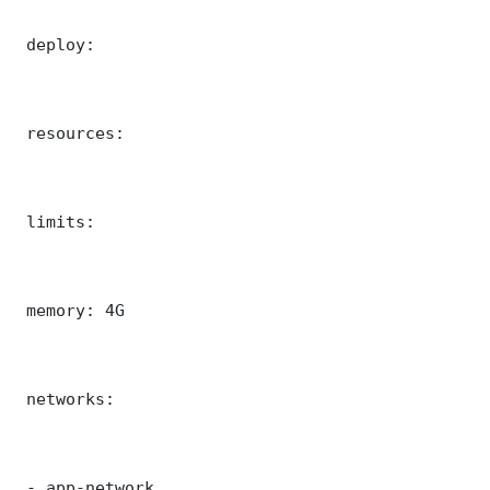
 deploy:

 resources:

 limits:

 memory: 4G

 networks:

 - app-network
