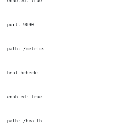
 enabled: true

 port: 9090

 path: /metrics

 healthcheck:

 enabled: true

 path: /health
