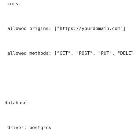
 cors:

 allowed_origins: ["https://yourdomain.com"]

 allowed_methods: ["GET", "POST", "PUT", "DELETE"
database:

 driver: postgres
