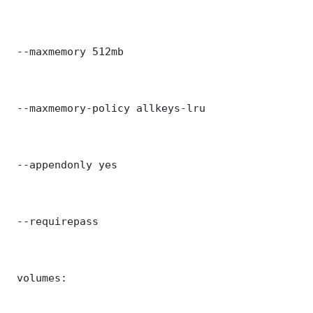
 --maxmemory 512mb

 --maxmemory-policy allkeys-lru

 --appendonly yes

 --requirepass 

 volumes:
