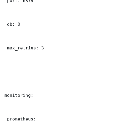
 port: 6379

 db: 0

 max_retries: 3

monitoring:

 prometheus:
