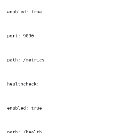
 enabled: true

 port: 9090

 path: /metrics

 healthcheck:

 enabled: true

 path: /health
