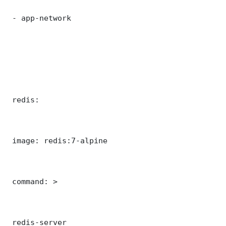
 - app-network

 redis:

 image: redis:7-alpine

 command: >

 redis-server
