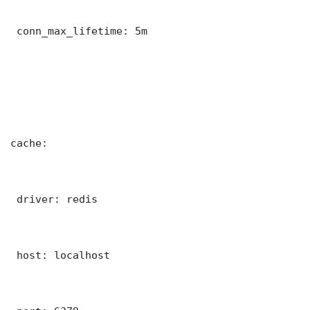
 conn_max_lifetime: 5m

cache:

 driver: redis

 host: localhost
