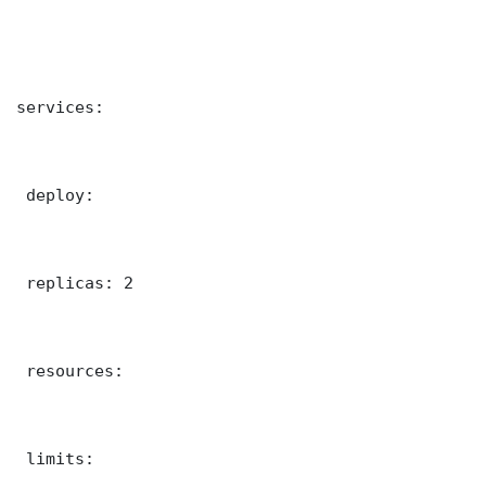
services:

 deploy:

 replicas: 2

 resources:

 limits:
