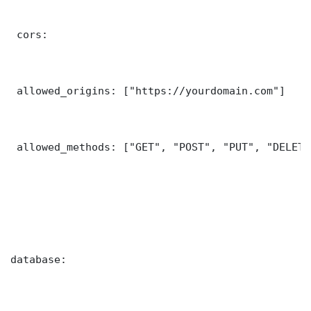
 cors:

 allowed_origins: ["https://yourdomain.com"]

 allowed_methods: ["GET", "POST", "PUT", "DELETE"
database:
