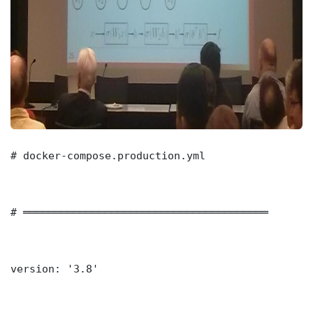
# docker-compose.production.yml

# ═══════════════════════════════════════

version: '3.8'
