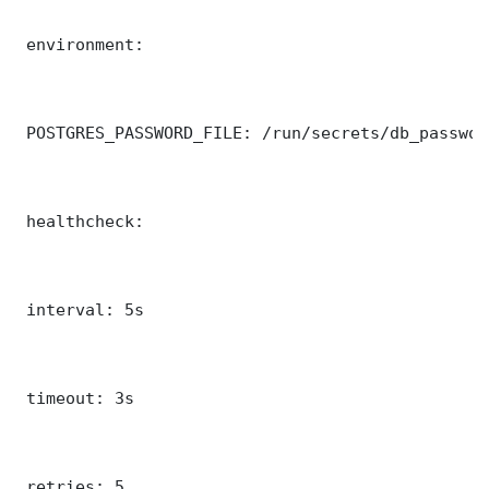
 environment:

 POSTGRES_PASSWORD_FILE: /run/secrets/db_password
 healthcheck:

 interval: 5s

 timeout: 3s

 retries: 5
