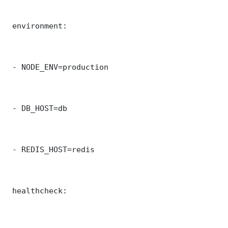
 environment:

 - NODE_ENV=production

 - DB_HOST=db

 - REDIS_HOST=redis

 healthcheck:
