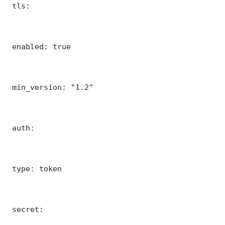
 tls:

 enabled: true

 min_version: "1.2"

 auth:

 type: token

 secret: 
