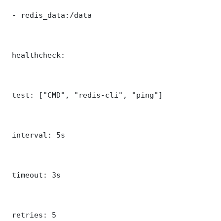
 - redis_data:/data

 healthcheck:

 test: ["CMD", "redis-cli", "ping"]

 interval: 5s

 timeout: 3s

 retries: 5
