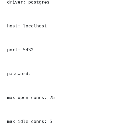
 driver: postgres

 host: localhost

 port: 5432

 password: 

 max_open_conns: 25

 max_idle_conns: 5
