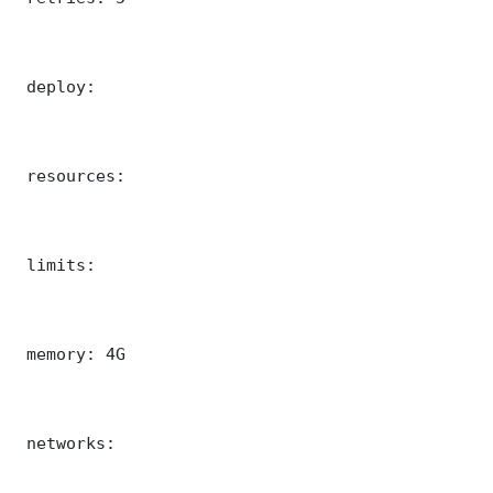
 deploy:

 resources:

 limits:

 memory: 4G

 networks:
