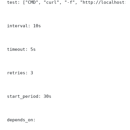
 test: ["CMD", "curl", "-f", "http://localhost:5
 interval: 10s

 timeout: 5s

 retries: 3

 start_period: 30s

 depends_on:
