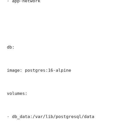
 - app-network

 db:

 image: postgres:16-alpine

 volumes:

 - db_data:/var/lib/postgresql/data
