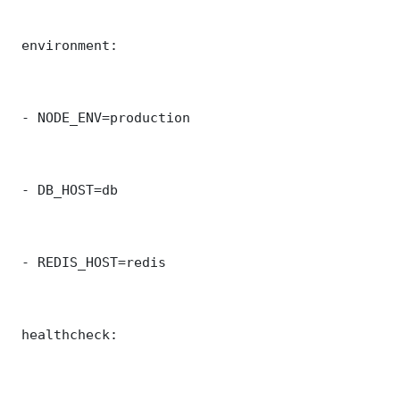
 environment:

 - NODE_ENV=production

 - DB_HOST=db

 - REDIS_HOST=redis

 healthcheck:
