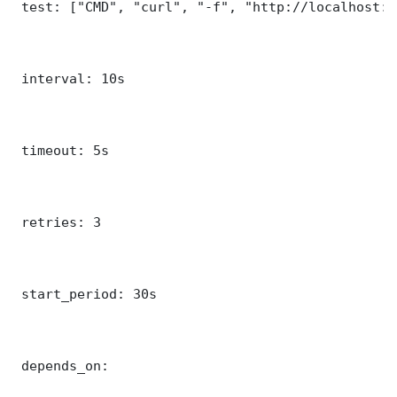
 test: ["CMD", "curl", "-f", "http://localhost:5
 interval: 10s

 timeout: 5s

 retries: 3

 start_period: 30s

 depends_on:
