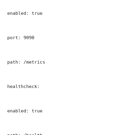
 enabled: true

 port: 9090

 path: /metrics

 healthcheck:

 enabled: true
