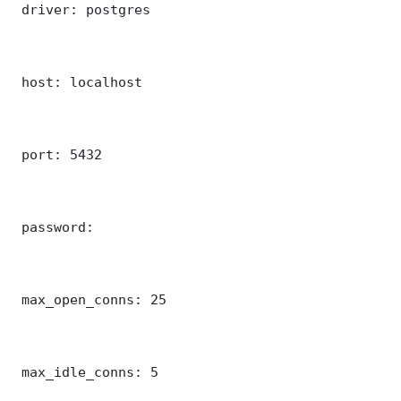
 driver: postgres

 host: localhost

 port: 5432

 password: 

 max_open_conns: 25

 max_idle_conns: 5
