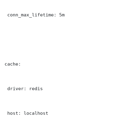
 conn_max_lifetime: 5m

cache:

 driver: redis

 host: localhost
