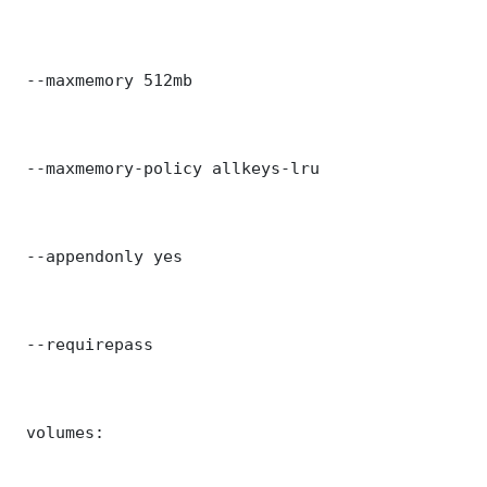
 --maxmemory 512mb

 --maxmemory-policy allkeys-lru

 --appendonly yes

 --requirepass 

 volumes:
