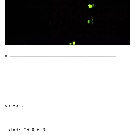
# ═══════════════════════════════════════

server:

 bind: "0.0.0.0"
