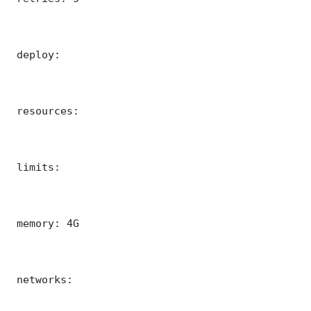
 deploy:

 resources:

 limits:

 memory: 4G

 networks:
