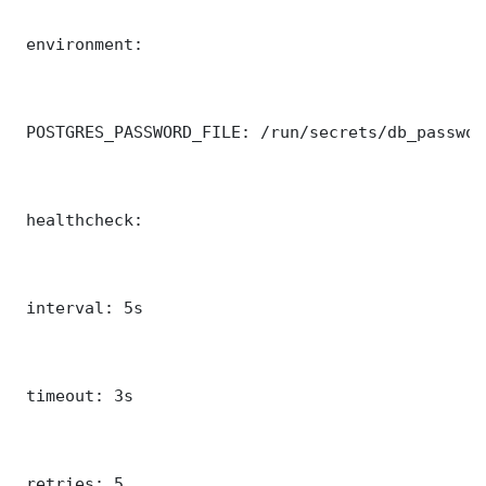
 environment:

 POSTGRES_PASSWORD_FILE: /run/secrets/db_password
 healthcheck:

 interval: 5s

 timeout: 3s

 retries: 5
