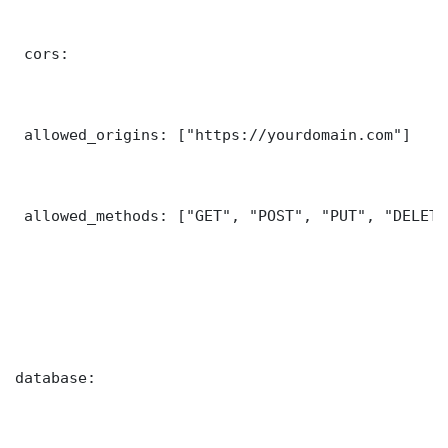
 cors:

 allowed_origins: ["https://yourdomain.com"]

 allowed_methods: ["GET", "POST", "PUT", "DELETE"
database:
