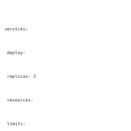
services:

 deploy:

 replicas: 2

 resources:

 limits:
