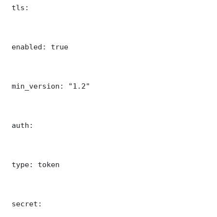
 tls:

 enabled: true

 min_version: "1.2"

 auth:

 type: token

 secret: 
