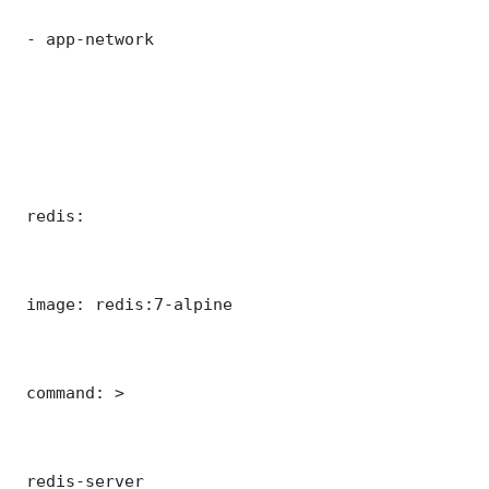
 - app-network

 redis:

 image: redis:7-alpine

 command: >

 redis-server
