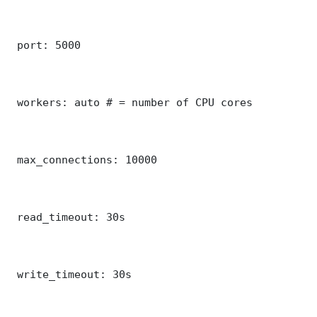
 port: 5000

 workers: auto # = number of CPU cores

 max_connections: 10000

 read_timeout: 30s

 write_timeout: 30s
