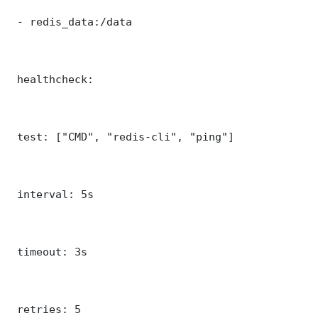
 - redis_data:/data

 healthcheck:

 test: ["CMD", "redis-cli", "ping"]

 interval: 5s

 timeout: 3s

 retries: 5
