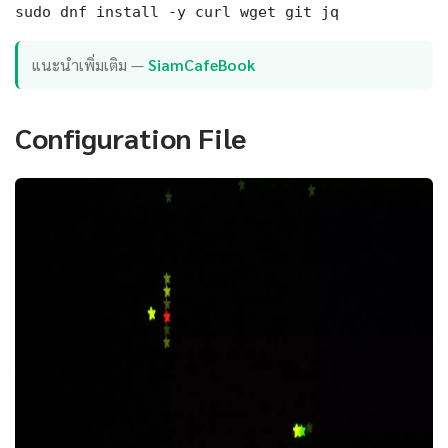
sudo dnf install -y curl wget git jq
แนะนำเพิ่มเติม —
SiamCafeBook
Configuration File