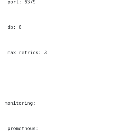
 port: 6379

 db: 0

 max_retries: 3

monitoring:

 prometheus:
