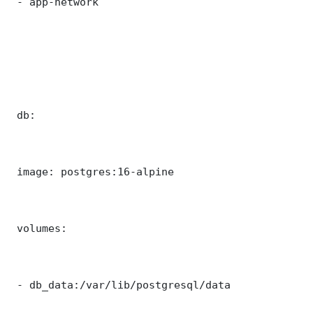
 - app-network

 db:

 image: postgres:16-alpine

 volumes:

 - db_data:/var/lib/postgresql/data
