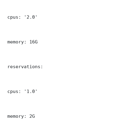
 cpus: '2.0'

 memory: 16G

 reservations:

 cpus: '1.0'

 memory: 2G
