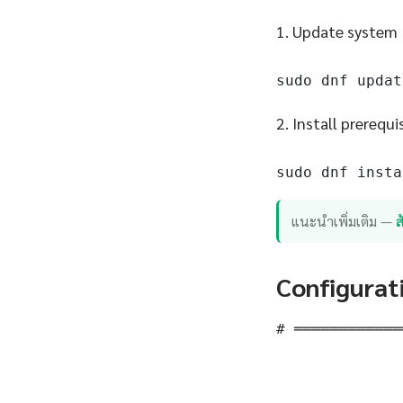
1. Update system
sudo dnf updat
2. Install prerequi
sudo dnf insta
แนะนำเพิ่มเติม —
Configurat
# ════════════