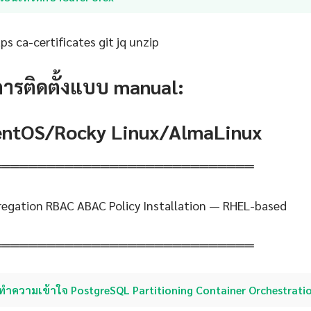
s ca-certificates git jq unzip
การติดตั้งแบบ manual:
CentOS/Rocky Linux/AlmaLinux
═════════════════════════════
regation RBAC ABAC Policy Installation — RHEL-based
═════════════════════════════
ทำความเข้าใจ PostgreSQL Partitioning Container Orchestrati