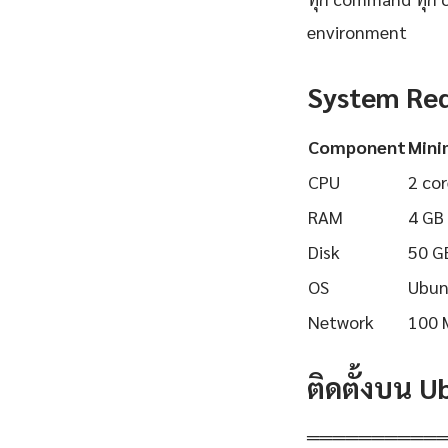
environment
System Re
Component
Min
CPU
2 cor
RAM
4 GB
Disk
50 G
OS
Ubun
Network
100 
ติดตั้งบน 
══════════