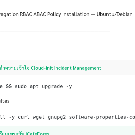
regation RBAC ABAC Policy Installation — Ubuntu/Debian
═════════════════════════════
ทำความเข้าใจ Cloud-init Incident Management
e && sudo apt upgrade -y
sites
ll -y curl wget gnupg2 software-properties-c
รียนเทรดกับ iCafeForex