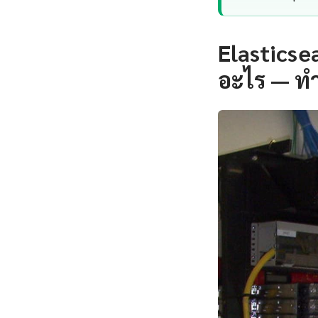
Elasticse
อะไร — ท