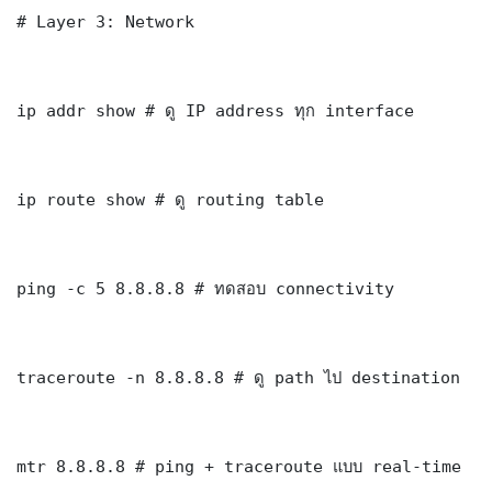
# Layer 3: Network

ip addr show # ดู IP address ทุก interface

ip route show # ดู routing table

ping -c 5 8.8.8.8 # ทดสอบ connectivity

traceroute -n 8.8.8.8 # ดู path ไป destination

mtr 8.8.8.8 # ping + traceroute แบบ real-time
