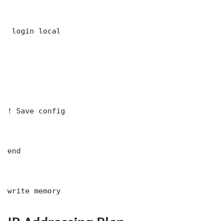
 login local

! Save config

end

write memory
IP Addressing Plan