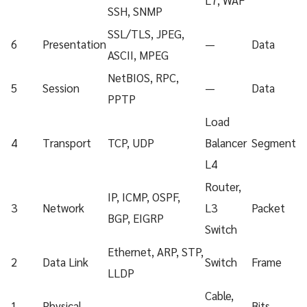
SSH, SNMP
SSL/TLS, JPEG,
6
Presentation
—
Data
ASCII, MPEG
NetBIOS, RPC,
5
Session
—
Data
PPTP
Load
4
Transport
TCP, UDP
Balancer
Segment
L4
Router,
IP, ICMP, OSPF,
3
Network
L3
Packet
BGP, EIGRP
Switch
Ethernet, ARP, STP,
2
Data Link
Switch
Frame
LLDP
Cable,
1
Physical
—
Bits