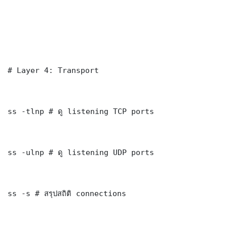
# Layer 4: Transport

ss -tlnp # ดู listening TCP ports

ss -ulnp # ดู listening UDP ports

ss -s # สรุปสถิติ connections
