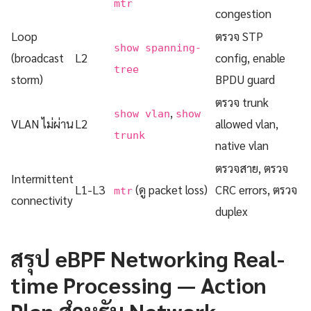
mtr
congestion
Loop
ตรวจ STP
show spanning-
(broadcast
L2
config, enable
tree
storm)
BPDU guard
ตรวจ trunk
,
show vlan
show
VLAN ไม่ผ่าน
L2
allowed vlan,
trunk
native vlan
ตรวจสาย, ตรวจ
Intermittent
L1-L3
(ดู packet loss)
CRC errors, ตรวจ
mtr
connectivity
duplex
สรุป eBPF Networking Real-
time Processing — Action
Plan สำหรับ Network