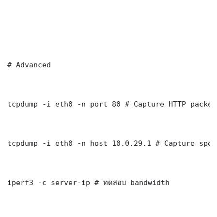
# Advanced

tcpdump -i eth0 -n port 80 # Capture HTTP packets
tcpdump -i eth0 -n host 10.0.29.1 # Capture spec
iperf3 -c server-ip # ทดสอบ bandwidth
