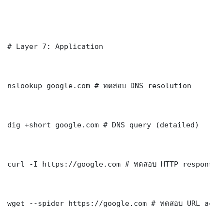
# Layer 7: Application

nslookup google.com # ทดสอบ DNS resolution

dig +short google.com # DNS query (detailed)

curl -I https://google.com # ทดสอบ HTTP response
wget --spider https://google.com # ทดสอบ URL acc