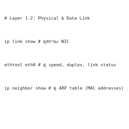
# Layer 1-2: Physical & Data Link

ip link show # ดูสถานะ NIC

ethtool eth0 # ดู speed, duplex, link status

ip neighbor show # ดู ARP table (MAC addresses)
