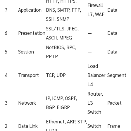
HTTP, HTTPS,
Firewall
7
Application
DNS, SMTP, FTP,
Data
L7, WAF
SSH, SNMP
SSL/TLS, JPEG,
6
Presentation
—
Data
ASCII, MPEG
NetBIOS, RPC,
5
Session
—
Data
PPTP
Load
4
Transport
TCP, UDP
Balancer
Segment
L4
Router,
IP, ICMP, OSPF,
3
Network
L3
Packet
BGP, EIGRP
Switch
Ethernet, ARP, STP,
2
Data Link
Switch
Frame
LLDP