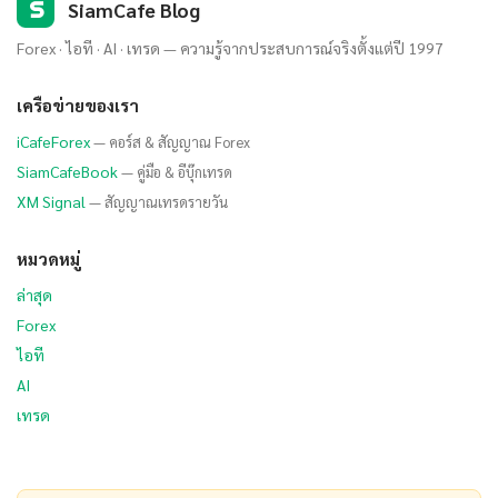
S
SiamCafe Blog
Forex · ไอที · AI · เทรด — ความรู้จากประสบการณ์จริงตั้งแต่ปี 1997
เครือข่ายของเรา
iCafeForex
— คอร์ส & สัญญาณ Forex
SiamCafeBook
— คู่มือ & อีบุ๊กเทรด
XM Signal
— สัญญาณเทรดรายวัน
หมวดหมู่
ล่าสุด
Forex
ไอที
AI
เทรด