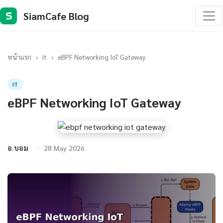
SiamCafe Blog
S
หน้าแรก
›
it
›
eBPF Networking IoT Gateway
IT
eBPF Networking IoT Gateway
อ.บอม
28 May 2026