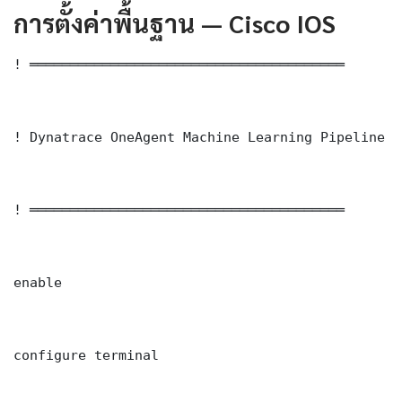
การตั้งค่าพื้นฐาน — Cisco IOS
! ═══════════════════════════════════════

! Dynatrace OneAgent Machine Learning Pipeline —
! ═══════════════════════════════════════

enable

configure terminal
