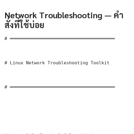
Network Troubleshooting — คำ
สั่งที่ใช้บ่อย
# ═══════════════════════════════════════

# Linux Network Troubleshooting Toolkit

# ═══════════════════════════════════════
