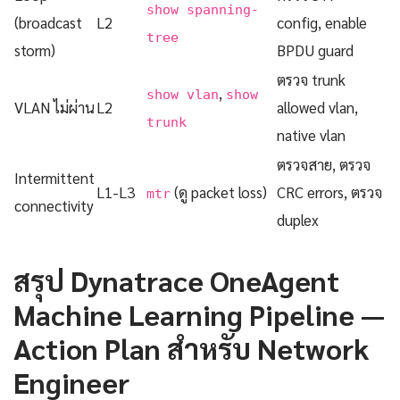
show spanning-
(broadcast
L2
config, enable
tree
storm)
BPDU guard
ตรวจ trunk
,
show vlan
show
VLAN ไม่ผ่าน
L2
allowed vlan,
trunk
native vlan
ตรวจสาย, ตรวจ
Intermittent
L1-L3
(ดู packet loss)
CRC errors, ตรวจ
mtr
connectivity
duplex
สรุป Dynatrace OneAgent
Machine Learning Pipeline —
Action Plan สำหรับ Network
Engineer