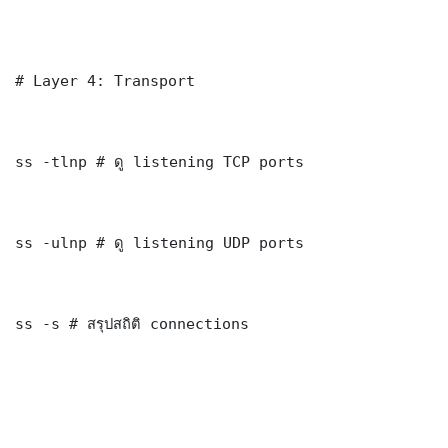
# Layer 4: Transport

ss -tlnp # ดู listening TCP ports

ss -ulnp # ดู listening UDP ports

ss -s # สรุปสถิติ connections
