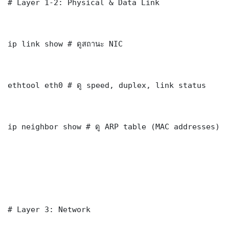
# Layer 1-2: Physical & Data Link

ip link show # ดูสถานะ NIC

ethtool eth0 # ดู speed, duplex, link status

ip neighbor show # ดู ARP table (MAC addresses)

# Layer 3: Network
