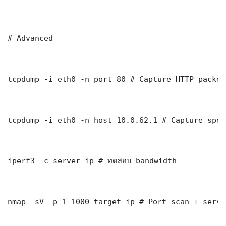
# Advanced

tcpdump -i eth0 -n port 80 # Capture HTTP packets
tcpdump -i eth0 -n host 10.0.62.1 # Capture spec
iperf3 -c server-ip # ทดสอบ bandwidth

nmap -sV -p 1-1000 target-ip # Port scan + servi