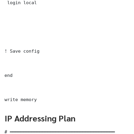
 login local

! Save config

end

write memory
IP Addressing Plan
# ═══════════════════════════════════════
