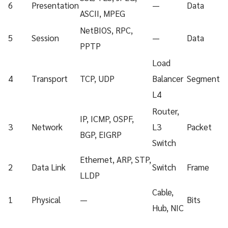
6
Presentation
—
Data
ASCII, MPEG
NetBIOS, RPC,
5
Session
—
Data
PPTP
Load
4
Transport
TCP, UDP
Balancer
Segment
L4
Router,
IP, ICMP, OSPF,
3
Network
L3
Packet
BGP, EIGRP
Switch
Ethernet, ARP, STP,
2
Data Link
Switch
Frame
LLDP
Cable,
1
Physical
—
Bits
Hub, NIC