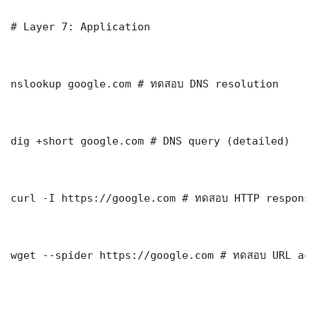
# Layer 7: Application

nslookup google.com # ทดสอบ DNS resolution

dig +short google.com # DNS query (detailed)

curl -I https://google.com # ทดสอบ HTTP response
wget --spider https://google.com # ทดสอบ URL acc