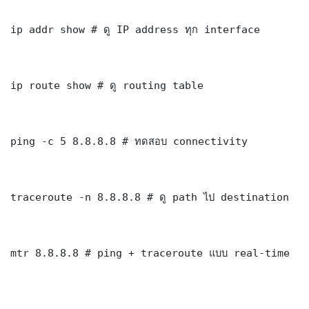
ip addr show # ดู IP address ทุก interface

ip route show # ดู routing table

ping -c 5 8.8.8.8 # ทดสอบ connectivity

traceroute -n 8.8.8.8 # ดู path ไป destination

mtr 8.8.8.8 # ping + traceroute แบบ real-time
