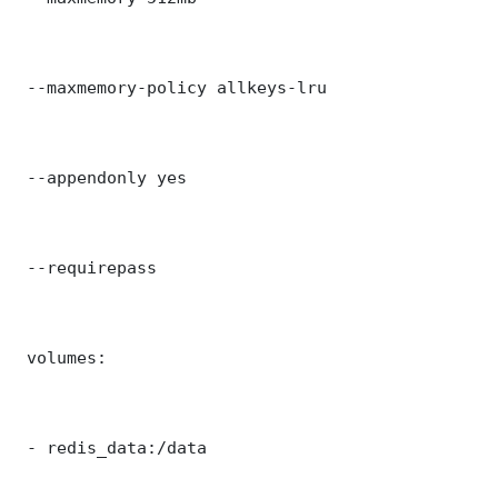
 --maxmemory-policy allkeys-lru

 --appendonly yes

 --requirepass 

 volumes:

 - redis_data:/data
