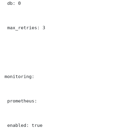
 db: 0

 max_retries: 3

monitoring:

 prometheus:

 enabled: true
