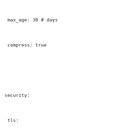
 max_age: 30 # days

 compress: true

security:

 tls:
