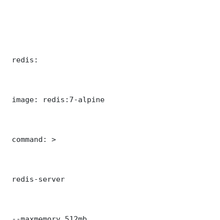
 redis:

 image: redis:7-alpine

 command: >

 redis-server

 --maxmemory 512mb
