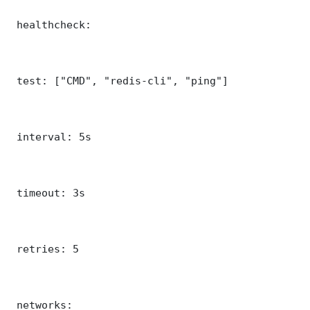
 healthcheck:

 test: ["CMD", "redis-cli", "ping"]

 interval: 5s

 timeout: 3s

 retries: 5

 networks:
