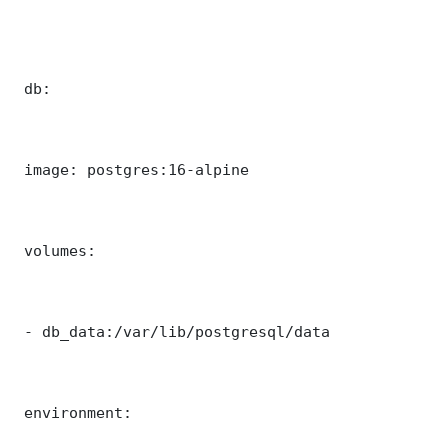
 db:

 image: postgres:16-alpine

 volumes:

 - db_data:/var/lib/postgresql/data

 environment:
