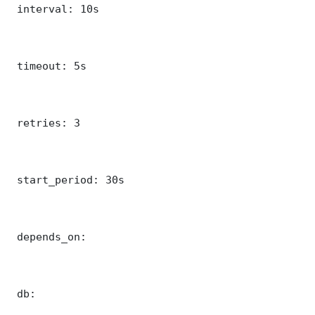
 interval: 10s

 timeout: 5s

 retries: 3

 start_period: 30s

 depends_on:

 db:
