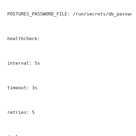
 POSTGRES_PASSWORD_FILE: /run/secrets/db_password
 healthcheck:

 interval: 5s

 timeout: 3s

 retries: 5
