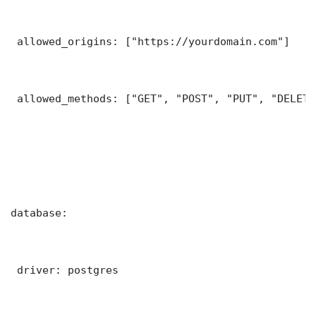
 allowed_origins: ["https://yourdomain.com"]

 allowed_methods: ["GET", "POST", "PUT", "DELETE"
database:

 driver: postgres
