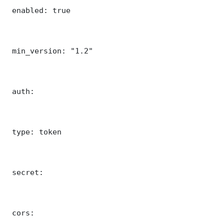
 enabled: true

 min_version: "1.2"

 auth:

 type: token

 secret: 

 cors:
