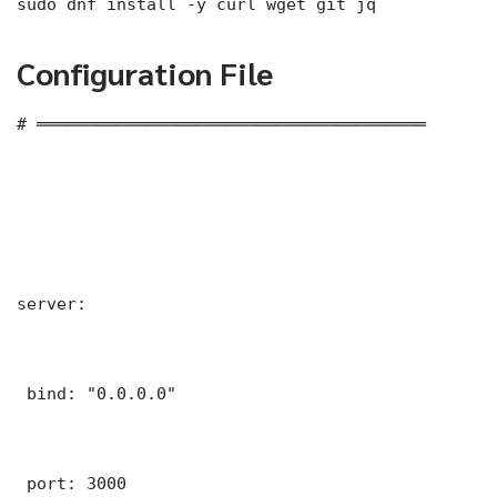
sudo dnf install -y curl wget git jq
Configuration File
# ═══════════════════════════════════════

server:

 bind: "0.0.0.0"

 port: 3000
