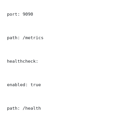
 port: 9090

 path: /metrics

 healthcheck:

 enabled: true

 path: /health
