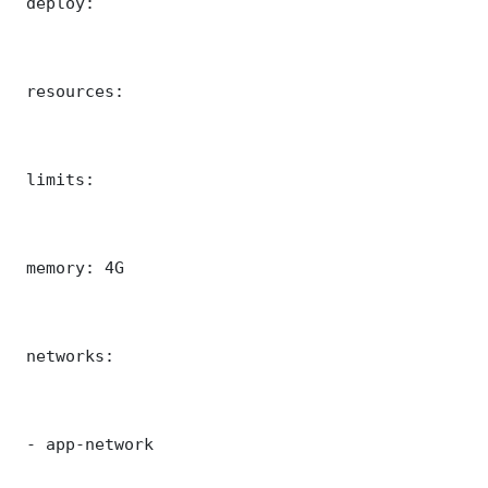
 deploy:

 resources:

 limits:

 memory: 4G

 networks:

 - app-network
