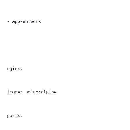
 - app-network

 nginx:

 image: nginx:alpine

 ports:
