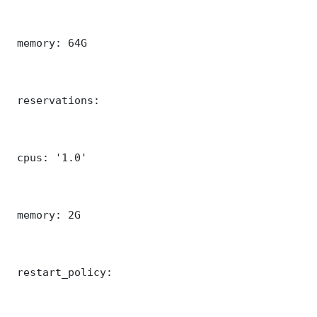
 memory: 64G

 reservations:

 cpus: '1.0'

 memory: 2G

 restart_policy:
