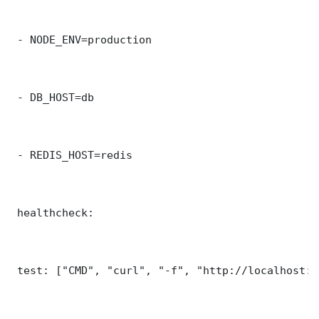
 - NODE_ENV=production

 - DB_HOST=db

 - REDIS_HOST=redis

 healthcheck:

 test: ["CMD", "curl", "-f", "http://localhost:3