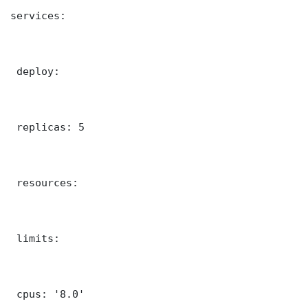
services:

 deploy:

 replicas: 5

 resources:

 limits:

 cpus: '8.0'
