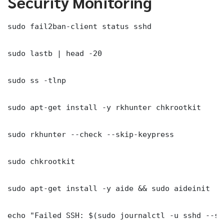
Security Monitoring
sudo fail2ban-client status sshd

sudo lastb | head -20

sudo ss -tlnp

sudo apt-get install -y rkhunter chkrootkit

sudo rkhunter --check --skip-keypress

sudo chkrootkit

sudo apt-get install -y aide && sudo aideinit

echo "Failed SSH: $(sudo journalctl -u sshd --si