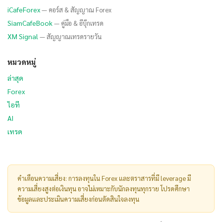
iCafeForex
— คอร์ส & สัญญาณ Forex
SiamCafeBook
— คู่มือ & อีบุ๊กเทรด
XM Signal
— สัญญาณเทรดรายวัน
หมวดหมู่
ล่าสุด
Forex
ไอที
AI
เทรด
คำเตือนความเสี่ยง: การลงทุนใน Forex และตราสารที่มี leverage มี
ความเสี่ยงสูงต่อเงินทุน อาจไม่เหมาะกับนักลงทุนทุกราย โปรดศึกษา
ข้อมูลและประเมินความเสี่ยงก่อนตัดสินใจลงทุน