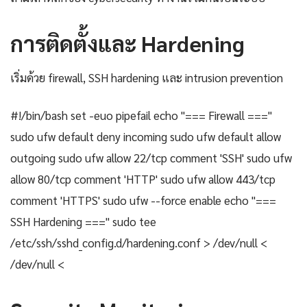
การติดตั้งและ Hardening
เริ่มด้วย firewall, SSH hardening และ intrusion prevention
#!/bin/bash set -euo pipefail echo "=== Firewall ==="
sudo ufw default deny incoming sudo ufw default allow
outgoing sudo ufw allow 22/tcp comment 'SSH' sudo ufw
allow 80/tcp comment 'HTTP' sudo ufw allow 443/tcp
comment 'HTTPS' sudo ufw --force enable echo "===
SSH Hardening ===" sudo tee
/etc/ssh/sshd_config.d/hardening.conf > /dev/null <
/dev/null <