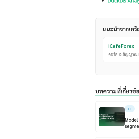
DuckDB Anal
แนะนำจากเครื
iCafeForex
คอร์ส & สัญญาณ 
บทความที่เกี่ยวข้
IT
Model 
segme