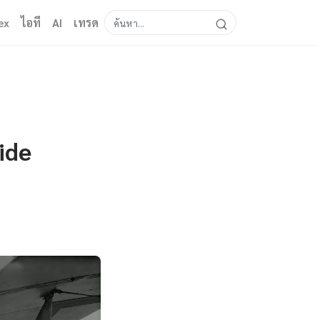
ex
ไอที
AI
เทรด
ide