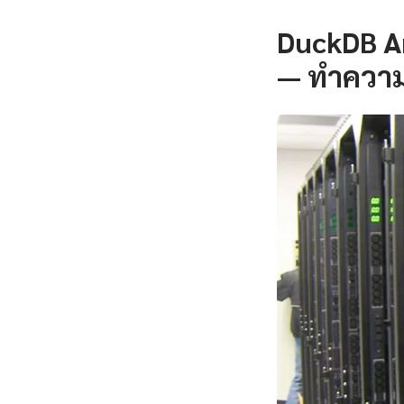
DuckDB An
— ทำความ