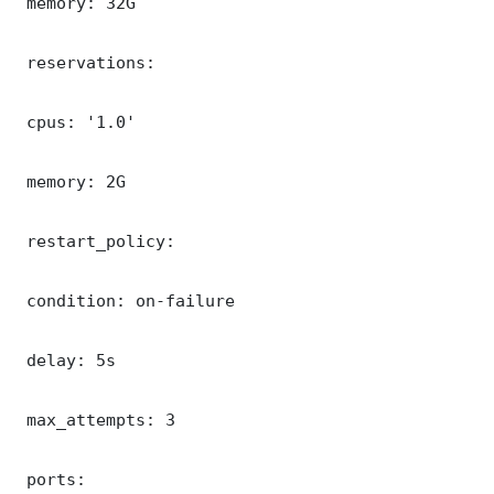
 memory: 32G

 reservations:

 cpus: '1.0'

 memory: 2G

 restart_policy:

 condition: on-failure

 delay: 5s

 max_attempts: 3

 ports:
