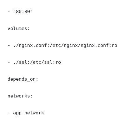
 - "80:80"

 volumes:

 - ./nginx.conf:/etc/nginx/nginx.conf:ro

 - ./ssl:/etc/ssl:ro

 depends_on:

 networks:

 - app-network
