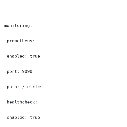
monitoring:

 prometheus:

 enabled: true

 port: 9090

 path: /metrics

 healthcheck:

 enabled: true
