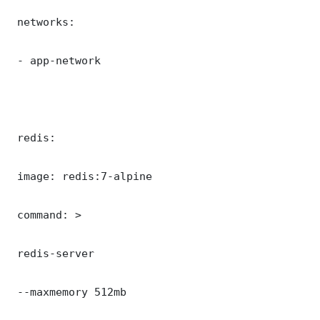
 networks:

 - app-network

 redis:

 image: redis:7-alpine

 command: >

 redis-server

 --maxmemory 512mb
