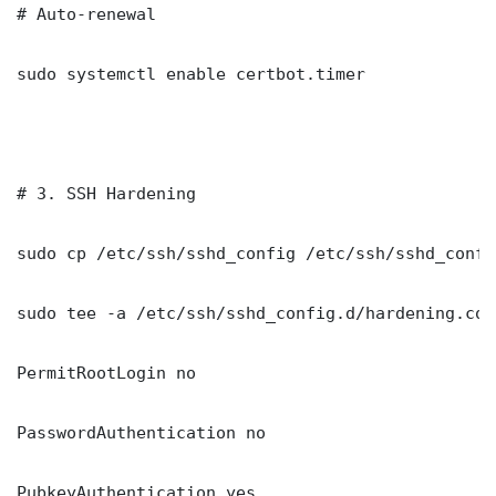
# Auto-renewal

sudo systemctl enable certbot.timer

# 3. SSH Hardening

sudo cp /etc/ssh/sshd_config /etc/ssh/sshd_config
sudo tee -a /etc/ssh/sshd_config.d/hardening.con
PermitRootLogin no

PasswordAuthentication no

PubkeyAuthentication yes
