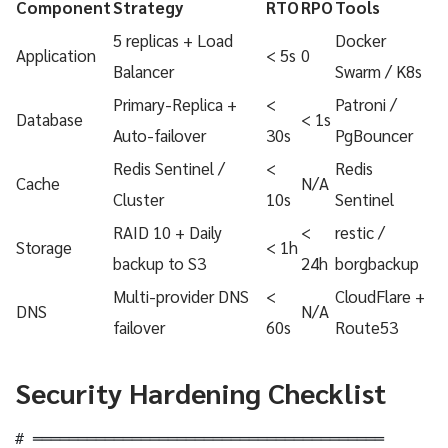
Component
Strategy
RTO
RPO
Tools
5 replicas + Load
Docker
Application
< 5s
0
Balancer
Swarm / K8s
Primary-Replica +
<
Patroni /
Database
< 1s
Auto-failover
30s
PgBouncer
Redis Sentinel /
<
Redis
Cache
N/A
Cluster
10s
Sentinel
RAID 10 + Daily
<
restic /
Storage
< 1h
backup to S3
24h
borgbackup
Multi-provider DNS
<
CloudFlare +
DNS
N/A
failover
60s
Route53
Security Hardening Checklist
# ═══════════════════════════════════════
