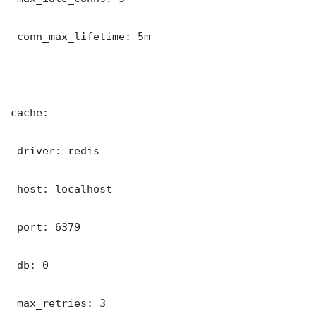
 conn_max_lifetime: 5m

cache:

 driver: redis

 host: localhost

 port: 6379

 db: 0

 max_retries: 3
