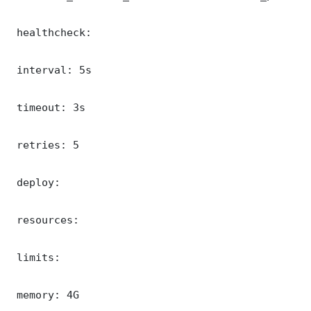
 healthcheck:

 interval: 5s

 timeout: 3s

 retries: 5

 deploy:

 resources:

 limits:

 memory: 4G
