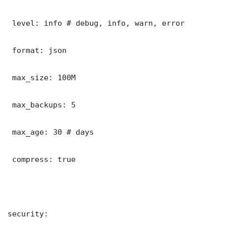
 level: info # debug, info, warn, error

 format: json

 max_size: 100M

 max_backups: 5

 max_age: 30 # days

 compress: true

security:
