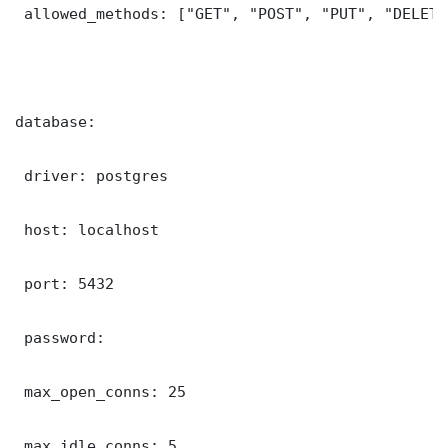
 allowed_methods: ["GET", "POST", "PUT", "DELETE"
database:

 driver: postgres

 host: localhost

 port: 5432

 password: 

 max_open_conns: 25

 max_idle_conns: 5
