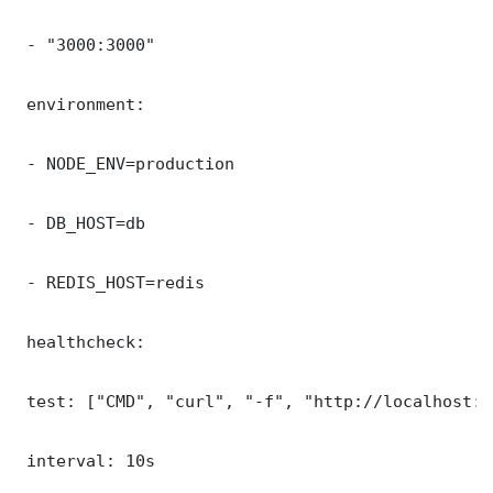
 - "3000:3000"

 environment:

 - NODE_ENV=production

 - DB_HOST=db

 - REDIS_HOST=redis

 healthcheck:

 test: ["CMD", "curl", "-f", "http://localhost:3
 interval: 10s
