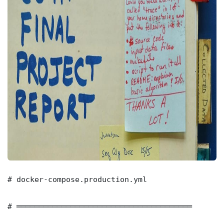
# docker-compose.production.yml

# ═══════════════════════════════════════
