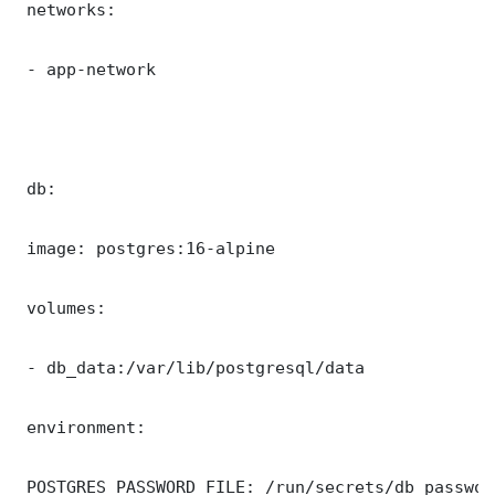
 networks:

 - app-network

 db:

 image: postgres:16-alpine

 volumes:

 - db_data:/var/lib/postgresql/data

 environment:

 POSTGRES_PASSWORD_FILE: /run/secrets/db_password