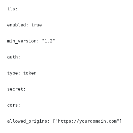
 tls:

 enabled: true

 min_version: "1.2"

 auth:

 type: token

 secret: 

 cors:

 allowed_origins: ["https://yourdomain.com"]
