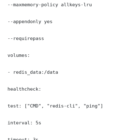
 --maxmemory-policy allkeys-lru

 --appendonly yes

 --requirepass 

 volumes:

 - redis_data:/data

 healthcheck:

 test: ["CMD", "redis-cli", "ping"]

 interval: 5s

 timeout: 3s
