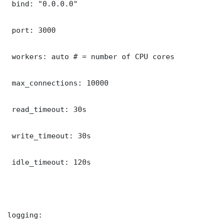
 bind: "0.0.0.0"

 port: 3000

 workers: auto # = number of CPU cores

 max_connections: 10000

 read_timeout: 30s

 write_timeout: 30s

 idle_timeout: 120s

logging:
