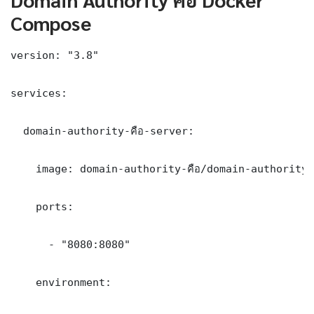
Compose
version: "3.8"

services:

  domain-authority-คือ-server:

    image: domain-authority-คือ/domain-authority-ค
    ports:

      - "8080:8080"

    environment:
