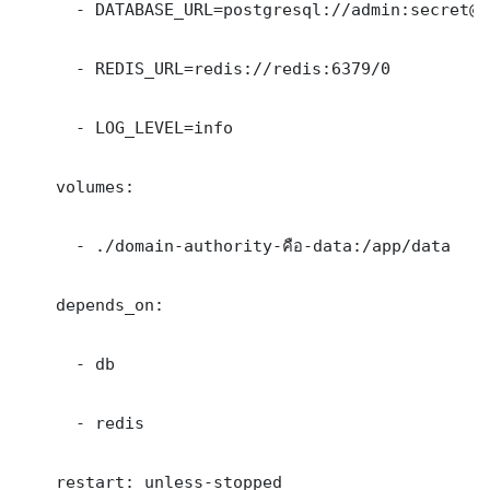
      - DATABASE_URL=postgresql://admin:secret@db
      - REDIS_URL=redis://redis:6379/0

      - LOG_LEVEL=info

    volumes:

      - ./domain-authority-คือ-data:/app/data

    depends_on:

      - db

      - redis

    restart: unless-stopped
