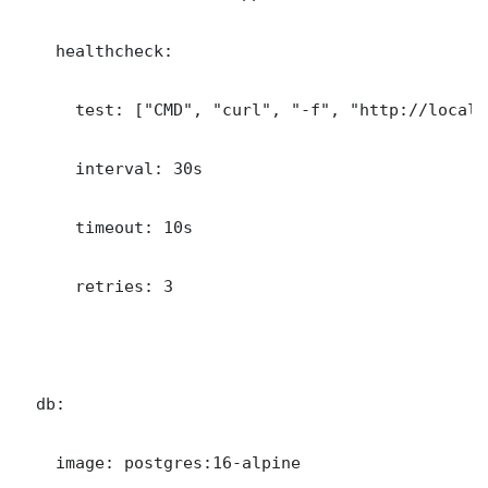
    healthcheck:

      test: ["CMD", "curl", "-f", "http://localh
      interval: 30s

      timeout: 10s

      retries: 3

  db:

    image: postgres:16-alpine
