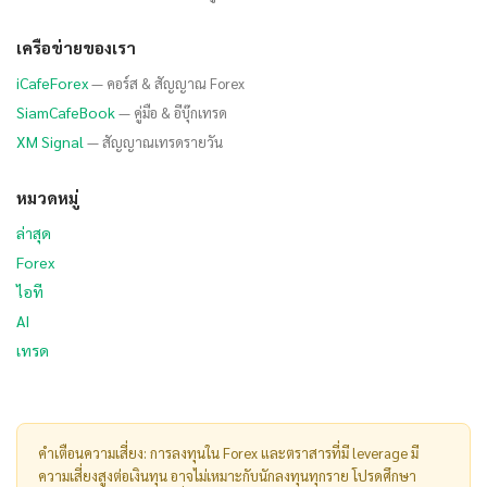
เครือข่ายของเรา
iCafeForex
— คอร์ส & สัญญาณ Forex
SiamCafeBook
— คู่มือ & อีบุ๊กเทรด
XM Signal
— สัญญาณเทรดรายวัน
หมวดหมู่
ล่าสุด
Forex
ไอที
AI
เทรด
คำเตือนความเสี่ยง: การลงทุนใน Forex และตราสารที่มี leverage มี
ความเสี่ยงสูงต่อเงินทุน อาจไม่เหมาะกับนักลงทุนทุกราย โปรดศึกษา