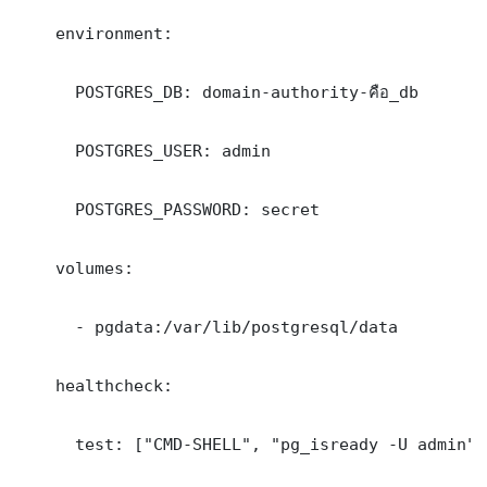
    environment:

      POSTGRES_DB: domain-authority-คือ_db

      POSTGRES_USER: admin

      POSTGRES_PASSWORD: secret

    volumes:

      - pgdata:/var/lib/postgresql/data

    healthcheck:

      test: ["CMD-SHELL", "pg_isready -U admin"]
