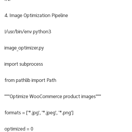
4. Image Optimization Pipeline
!/usr/bin/env python3
image_optimizer.py
import subprocess
from pathlib import Path
"""Optimize WooCommerce product images"""
formats = ['*.jpg', '*.jpeg', '*.png']
optimized = 0