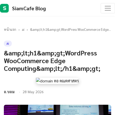
SiamCafe Blog
S
หน้าแรก
›
ai
›
&amp;lt;h1&amp;gt;WordPress WooCommerce Edge...
AI
&amp;lt;h1&amp;gt;WordPress
WooCommerce Edge
Computing&amp;lt;/h1&amp;gt;
อ.บอม
28 May 2026