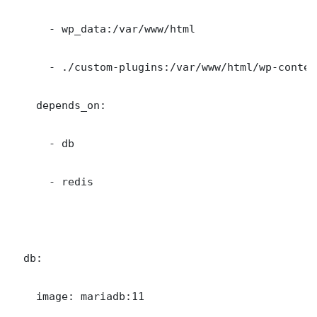
      - wp_data:/var/www/html

      - ./custom-plugins:/var/www/html/wp-conten
    depends_on:

      - db

      - redis

  db:

    image: mariadb:11
