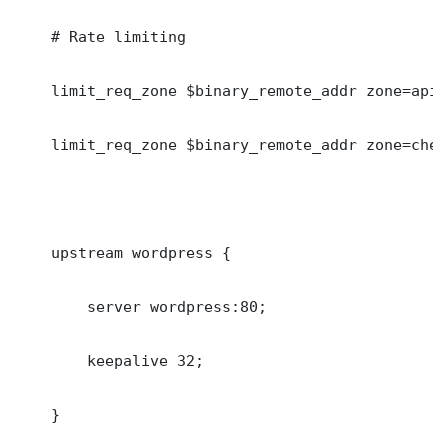
    # Rate limiting

    limit_req_zone $binary_remote_addr zone=api:
    limit_req_zone $binary_remote_addr zone=chec
    upstream wordpress {

        server wordpress:80;

        keepalive 32;

    }
