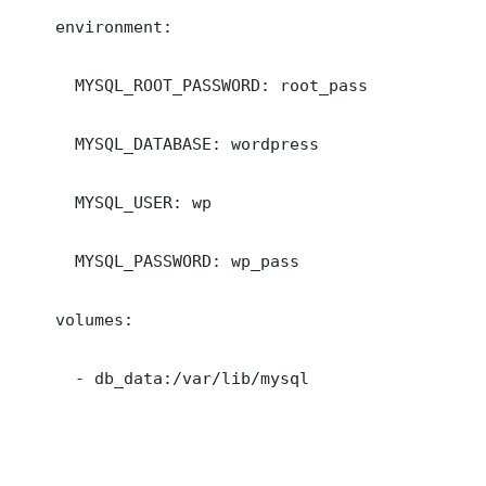
    environment:

      MYSQL_ROOT_PASSWORD: root_pass

      MYSQL_DATABASE: wordpress

      MYSQL_USER: wp

      MYSQL_PASSWORD: wp_pass

    volumes:

      - db_data:/var/lib/mysql
