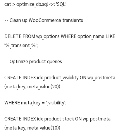
cat > optimize_db.sql << 'SQL'
-- Clean up WooCommerce transients
DELETE FROM wp_options WHERE option_name LIKE
'%_transient_%';
-- Optimize product queries
CREATE INDEX idx_product_visibility ON wp_postmeta
(meta_key, meta_value(20))
WHERE meta_key = '_visibility';
CREATE INDEX idx_product_stock ON wp_postmeta
(meta_key, meta_value(10))