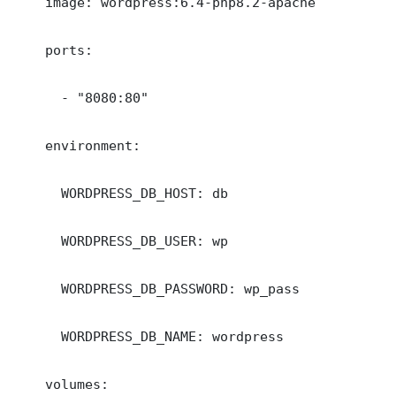
    image: wordpress:6.4-php8.2-apache

    ports:

      - "8080:80"

    environment:

      WORDPRESS_DB_HOST: db

      WORDPRESS_DB_USER: wp

      WORDPRESS_DB_PASSWORD: wp_pass

      WORDPRESS_DB_NAME: wordpress

    volumes:
