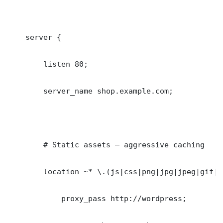
    server {

        listen 80;

        server_name shop.example.com;

        # Static assets — aggressive caching

        location ~* \.(js|css|png|jpg|jpeg|gif|i
            proxy_pass http://wordpress;
