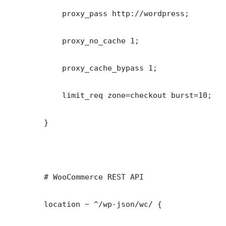
            proxy_pass http://wordpress;

            proxy_no_cache 1;

            proxy_cache_bypass 1;

            limit_req zone=checkout burst=10;

        }

        # WooCommerce REST API

        location ~ ^/wp-json/wc/ {
