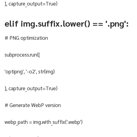
], capture_output=True)
elif img.suffix.lower() == '.png':
# PNG optimization
subprocess.run([
'optipng', '-o2', str(img)
], capture_output=True)
# Generate WebP version
webp_path = img.with_suffix('.webp')