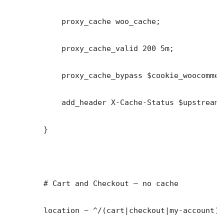
            proxy_cache woo_cache;

            proxy_cache_valid 200 5m;

            proxy_cache_bypass $cookie_woocommer
            add_header X-Cache-Status $upstream_
        }

        # Cart and Checkout — no cache

        location ~ ^/(cart|checkout|my-account)/ 