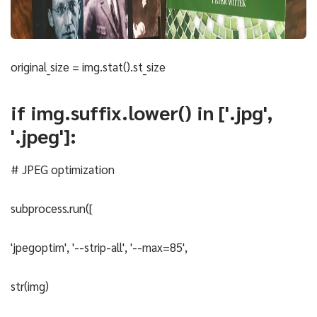
original_size = img.stat().st_size
if img.suffix.lower() in ['.jpg',
'.jpeg']:
# JPEG optimization
subprocess.run([
'jpegoptim', '--strip-all', '--max=85',
str(img)