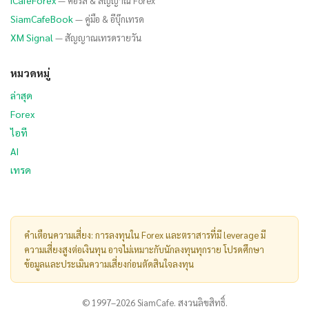
iCafeForex
— คอร์ส & สัญญาณ Forex
SiamCafeBook
— คู่มือ & อีบุ๊กเทรด
XM Signal
— สัญญาณเทรดรายวัน
หมวดหมู่
ล่าสุด
Forex
ไอที
AI
เทรด
คำเตือนความเสี่ยง: การลงทุนใน Forex และตราสารที่มี leverage มี
ความเสี่ยงสูงต่อเงินทุน อาจไม่เหมาะกับนักลงทุนทุกราย โปรดศึกษา
ข้อมูลและประเมินความเสี่ยงก่อนตัดสินใจลงทุน
© 1997–2026 SiamCafe. สงวนลิขสิทธิ์.