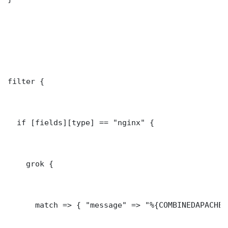
filter {

  if [fields][type] == "nginx" {

    grok {

      match => { "message" => "%{COMBINEDAPACHELO