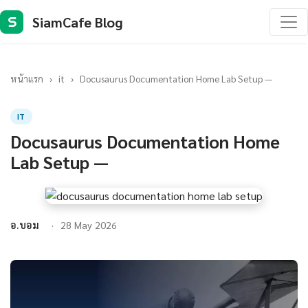
SiamCafe Blog
S
หน้าแรก
›
it
›
Docusaurus Documentation Home Lab Setup —
IT
Docusaurus Documentation Home
Lab Setup —
อ.บอม
28 May 2026