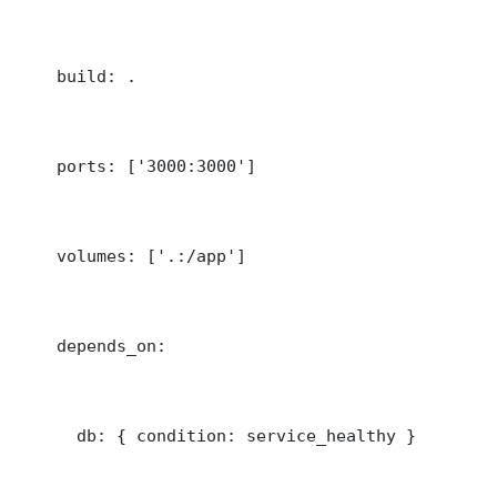
    build: .

    ports: ['3000:3000']

    volumes: ['.:/app']

    depends_on:

      db: { condition: service_healthy }
