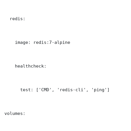
  redis:

    image: redis:7-alpine

    healthcheck:

      test: ['CMD', 'redis-cli', 'ping']

volumes:
