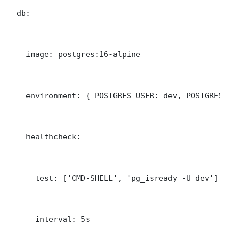
  db:

    image: postgres:16-alpine

    environment: { POSTGRES_USER: dev, POSTGRES_
    healthcheck:

      test: ['CMD-SHELL', 'pg_isready -U dev']

      interval: 5s
