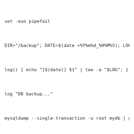
set -euo pipefail

DIR="/backup"; DATE=$(date +%Y%m%d_%H%M%S); LOG=
log() { echo "[$(date)] $1" | tee -a "$LOG"; }

log "DB backup..."

mysqldump --single-transaction -u root mydb | gz