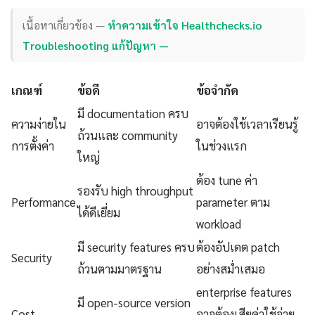
เนื้อหาเกี่ยวข้อง —
ทำความเข้าใจ Healthchecks.io
Troubleshooting แก้ปัญหา —
เกณฑ์
ข้อดี
ข้อจำกัด
มี documentation ครบ
ความง่ายใน
อาจต้องใช้เวลาเรียนรู้
ถ้วนและ community
การตั้งค่า
ในช่วงแรก
ใหญ่
ต้อง tune ค่า
รองรับ high throughput
Performance
parameter ตาม
ได้ดีเยี่ยม
workload
มี security features ครบ
ต้องอัปเดต patch
Security
ถ้วนตามมาตรฐาน
อย่างสม่ำเสมอ
enterprise features
มี open-source version
Cost
อาจต้องเสียค่าใช้จ่าย