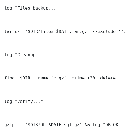
log "Files backup..."

tar czf "$DIR/files_$DATE.tar.gz" --exclude='*.l
log "Cleanup..."

find "$DIR" -name '*.gz' -mtime +30 -delete

log "Verify..."

gzip -t "$DIR/db_$DATE.sql.gz" && log "DB OK"
