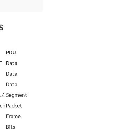
S
PDU
F
Data
Data
Data
L4
Segment
tch
Packet
Frame
Bits