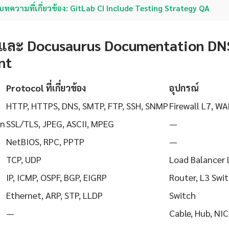
บทความที่เกี่ยวข้อง: GitLab CI Include Testing Strategy QA
 และ Docusaurus Documentation DN
nt
Protocol ที่เกี่ยวข้อง
อุปกรณ์
HTTP, HTTPS, DNS, SMTP, FTP, SSH, SNMP
Firewall L7, WA
on
SSL/TLS, JPEG, ASCII, MPEG
—
NetBIOS, RPC, PPTP
—
TCP, UDP
Load Balancer 
IP, ICMP, OSPF, BGP, EIGRP
Router, L3 Swi
Ethernet, ARP, STP, LLDP
Switch
—
Cable, Hub, NIC