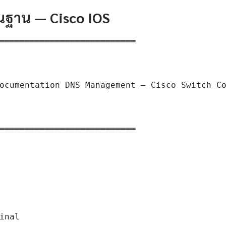
ื้นฐาน — Cisco IOS
═══════════════════════════

ocumentation DNS Management — Cisco Switch Co
═══════════════════════════

inal
