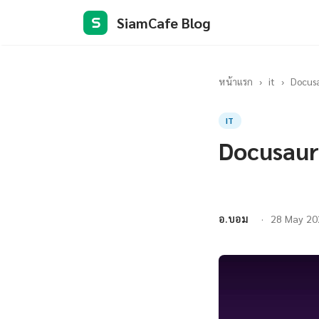
SiamCafe Blog
S
หน้าแรก
›
it
›
Docus
IT
Docusau
อ.บอม
28 May 20