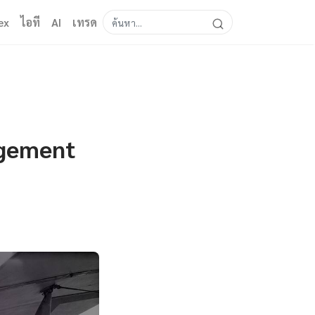
ex
ไอที
AI
เทรด
agement