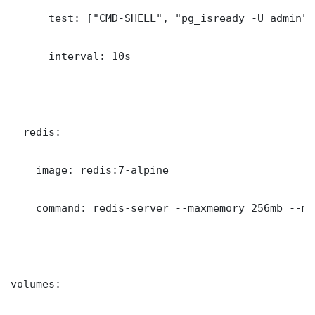
      test: ["CMD-SHELL", "pg_isready -U admin"]

      interval: 10s

  redis:

    image: redis:7-alpine

    command: redis-server --maxmemory 256mb --ma
volumes:
