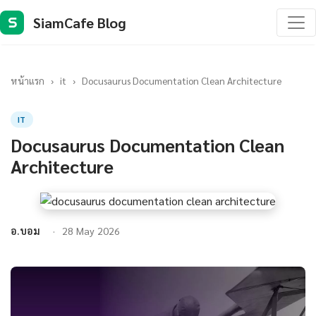
SiamCafe Blog
S
หน้าแรก
›
it
›
Docusaurus Documentation Clean Architecture
IT
Docusaurus Documentation Clean
Architecture
อ.บอม
28 May 2026