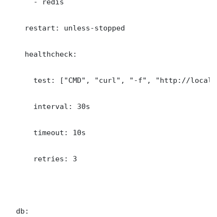
      - redis

    restart: unless-stopped

    healthcheck:

      test: ["CMD", "curl", "-f", "http://localh
      interval: 30s

      timeout: 10s

      retries: 3

  db:
