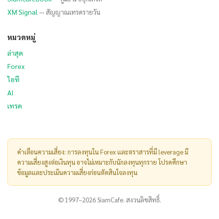
XM Signal
— สัญญาณเทรดรายวัน
หมวดหมู่
ล่าสุด
Forex
ไอที
AI
เทรด
คำเตือนความเสี่ยง: การลงทุนใน Forex และตราสารที่มี leverage มี
ความเสี่ยงสูงต่อเงินทุน อาจไม่เหมาะกับนักลงทุนทุกราย โปรดศึกษา
ข้อมูลและประเมินความเสี่ยงก่อนตัดสินใจลงทุน
© 1997–2026 SiamCafe. สงวนลิขสิทธิ์.