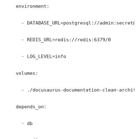
    environment:

      - DATABASE_URL=postgresql://admin:secret@d
      - REDIS_URL=redis://redis:6379/0

      - LOG_LEVEL=info

    volumes:

      - ./docusaurus-documentation-clean-archite
    depends_on:

      - db
