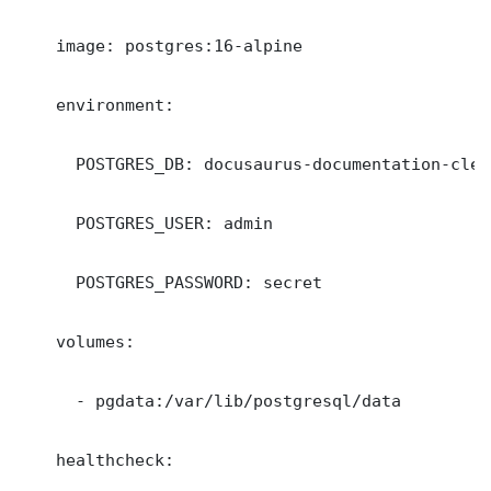
    image: postgres:16-alpine

    environment:

      POSTGRES_DB: docusaurus-documentation-clea
      POSTGRES_USER: admin

      POSTGRES_PASSWORD: secret

    volumes:

      - pgdata:/var/lib/postgresql/data

    healthcheck:
