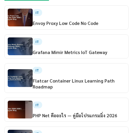
IT
Envoy Proxy Low Code No Code
IT
Grafana Mimir Metrics IoT Gateway
IT
Flatcar Container Linux Learning Path
Roadmap
IT
PHP Net คืออะไร — คู่มือโปรแกรมมิ่ง 2026