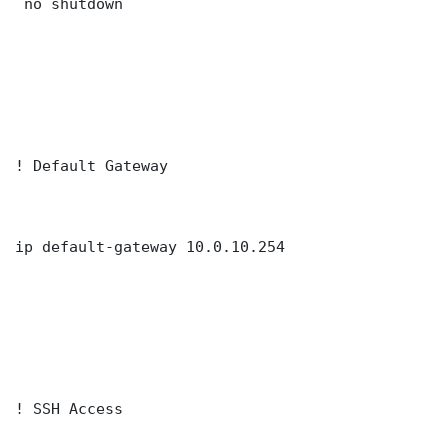
 no shutdown

! Default Gateway

ip default-gateway 10.0.10.254

! SSH Access
