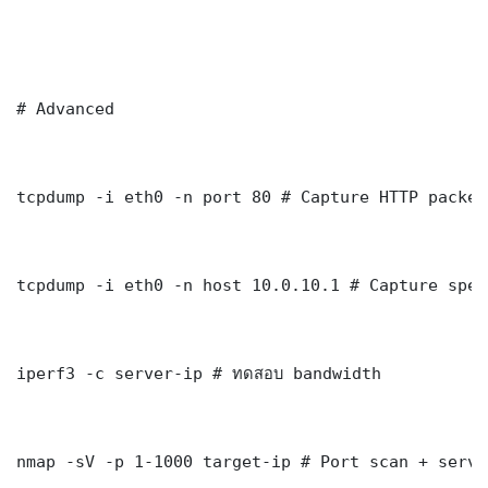
# Advanced

tcpdump -i eth0 -n port 80 # Capture HTTP packets
tcpdump -i eth0 -n host 10.0.10.1 # Capture spec
iperf3 -c server-ip # ทดสอบ bandwidth

nmap -sV -p 1-1000 target-ip # Port scan + servi