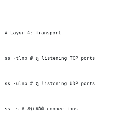
# Layer 4: Transport

ss -tlnp # ดู listening TCP ports

ss -ulnp # ดู listening UDP ports

ss -s # สรุปสถิติ connections
