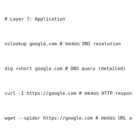
# Layer 7: Application

nslookup google.com # ทดสอบ DNS resolution

dig +short google.com # DNS query (detailed)

curl -I https://google.com # ทดสอบ HTTP response
wget --spider https://google.com # ทดสอบ URL acc