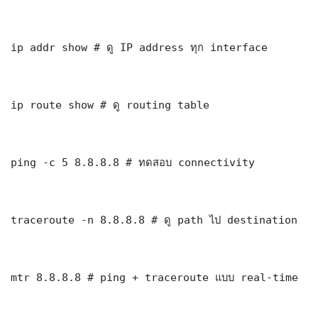
ip addr show # ดู IP address ทุก interface

ip route show # ดู routing table

ping -c 5 8.8.8.8 # ทดสอบ connectivity

traceroute -n 8.8.8.8 # ดู path ไป destination

mtr 8.8.8.8 # ping + traceroute แบบ real-time
