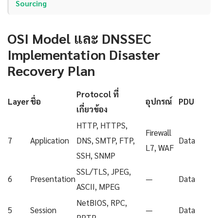
Sourcing
OSI Model และ DNSSEC
Implementation Disaster
Recovery Plan
Protocol ที่
Layer
ชื่อ
อุปกรณ์
PDU
เกี่ยวข้อง
HTTP, HTTPS,
Firewall
7
Application
DNS, SMTP, FTP,
Data
L7, WAF
SSH, SNMP
SSL/TLS, JPEG,
6
Presentation
—
Data
ASCII, MPEG
NetBIOS, RPC,
5
Session
—
Data
PPTP