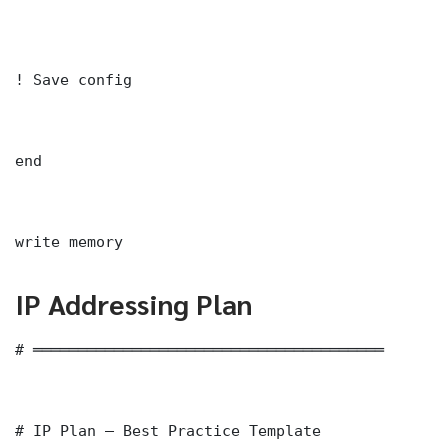
! Save config

end

write memory
IP Addressing Plan
# ═══════════════════════════════════════

# IP Plan — Best Practice Template
