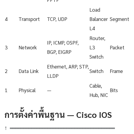
Load
4
Transport
TCP, UDP
Balancer
Segment
L4
Router,
IP, ICMP, OSPF,
3
Network
L3
Packet
BGP, EIGRP
Switch
Ethernet, ARP, STP,
2
Data Link
Switch
Frame
LLDP
Cable,
1
Physical
—
Bits
Hub, NIC
การตั้งค่าพื้นฐาน — Cisco IOS
! ═══════════════════════════════════════
