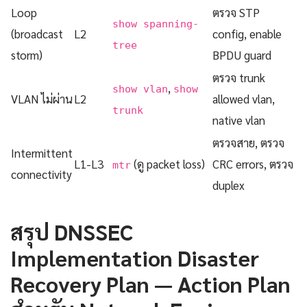
Loop
ตรวจ STP
show spanning-
(broadcast
L2
config, enable
tree
storm)
BPDU guard
ตรวจ trunk
,
show vlan
show
VLAN ไม่ผ่าน
L2
allowed vlan,
trunk
native vlan
ตรวจสาย, ตรวจ
Intermittent
L1-L3
(ดู packet loss)
CRC errors, ตรวจ
mtr
connectivity
duplex
สรุป DNSSEC
Implementation Disaster
Recovery Plan — Action Plan