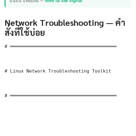
แนะนำเพิ่มเติม —
ติดตาม XM Signal
Network Troubleshooting — คำ
สั่งที่ใช้บ่อย
# ═══════════════════════════════════════

# Linux Network Troubleshooting Toolkit

# ═══════════════════════════════════════
