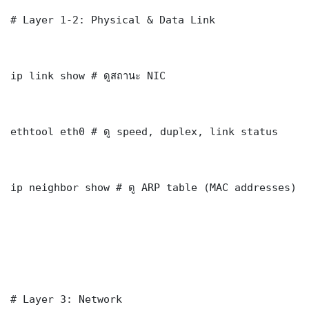
# Layer 1-2: Physical & Data Link

ip link show # ดูสถานะ NIC

ethtool eth0 # ดู speed, duplex, link status

ip neighbor show # ดู ARP table (MAC addresses)

# Layer 3: Network
