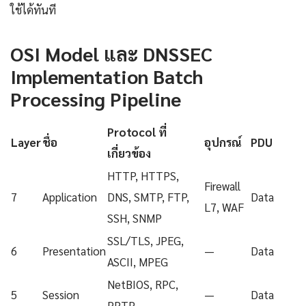
ใช้ได้ทันที
OSI Model และ DNSSEC
Implementation Batch
Processing Pipeline
Protocol ที่
Layer
ชื่อ
อุปกรณ์
PDU
เกี่ยวข้อง
HTTP, HTTPS,
Firewall
7
Application
DNS, SMTP, FTP,
Data
L7, WAF
SSH, SNMP
SSL/TLS, JPEG,
6
Presentation
—
Data
ASCII, MPEG
NetBIOS, RPC,
5
Session
—
Data
PPTP