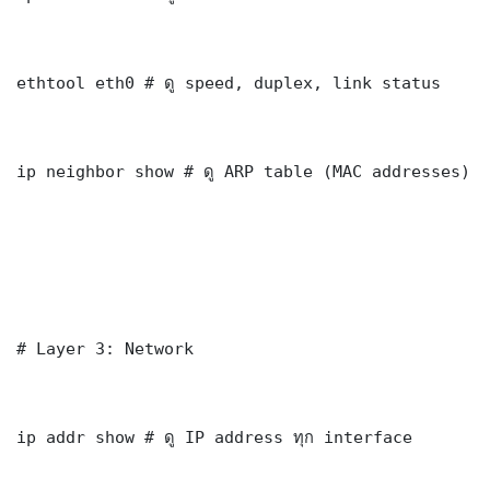
ethtool eth0 # ดู speed, duplex, link status

ip neighbor show # ดู ARP table (MAC addresses)

# Layer 3: Network

ip addr show # ดู IP address ทุก interface
