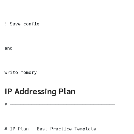
! Save config

end

write memory
IP Addressing Plan
# ═══════════════════════════════════════

# IP Plan — Best Practice Template
