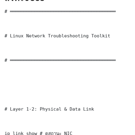
# ═══════════════════════════════════════

# Linux Network Troubleshooting Toolkit

# ═══════════════════════════════════════

# Layer 1-2: Physical & Data Link

ip link show # ดูสถานะ NIC
