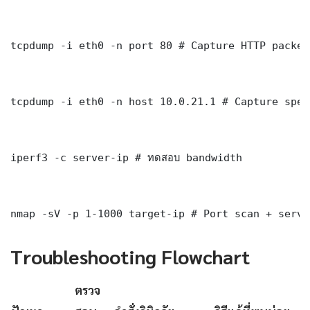
tcpdump -i eth0 -n port 80 # Capture HTTP packets
tcpdump -i eth0 -n host 10.0.21.1 # Capture spec
iperf3 -c server-ip # ทดสอบ bandwidth

nmap -sV -p 1-1000 target-ip # Port scan + servi
Troubleshooting Flowchart
ตรวจ