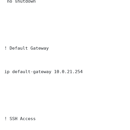
 no shutdown

! Default Gateway

ip default-gateway 10.0.21.254

! SSH Access
