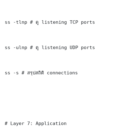
ss -tlnp # ดู listening TCP ports

ss -ulnp # ดู listening UDP ports

ss -s # สรุปสถิติ connections

# Layer 7: Application
