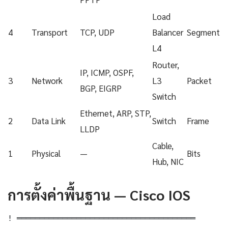
Load
4
Transport
TCP, UDP
Balancer
Segment
L4
Router,
IP, ICMP, OSPF,
3
Network
L3
Packet
BGP, EIGRP
Switch
Ethernet, ARP, STP,
2
Data Link
Switch
Frame
LLDP
Cable,
1
Physical
—
Bits
Hub, NIC
การตั้งค่าพื้นฐาน — Cisco IOS
! ═══════════════════════════════════════
