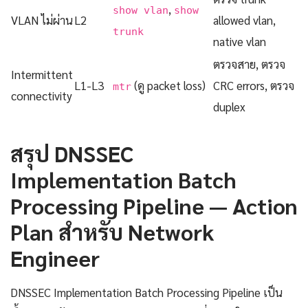
,
show vlan
show
VLAN ไม่ผ่าน
L2
allowed vlan,
trunk
native vlan
ตรวจสาย, ตรวจ
Intermittent
L1-L3
(ดู packet loss)
CRC errors, ตรวจ
mtr
connectivity
duplex
สรุป DNSSEC
Implementation Batch
Processing Pipeline — Action
Plan สำหรับ Network
Engineer
DNSSEC Implementation Batch Processing Pipeline เป็น