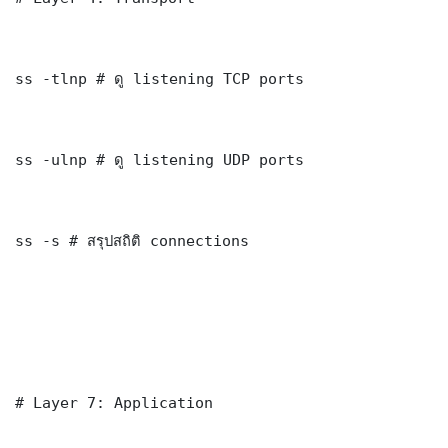
ss -tlnp # ดู listening TCP ports

ss -ulnp # ดู listening UDP ports

ss -s # สรุปสถิติ connections

# Layer 7: Application
