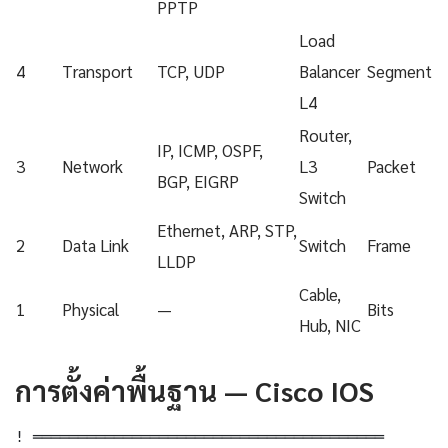
PPTP
Load
4
Transport
TCP, UDP
Balancer
Segment
L4
Router,
IP, ICMP, OSPF,
3
Network
L3
Packet
BGP, EIGRP
Switch
Ethernet, ARP, STP,
2
Data Link
Switch
Frame
LLDP
Cable,
1
Physical
—
Bits
Hub, NIC
การตั้งค่าพื้นฐาน — Cisco IOS
! ═══════════════════════════════════════
