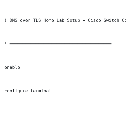
! DNS over TLS Home Lab Setup — Cisco Switch Con
! ═══════════════════════════════════════

enable

configure terminal
