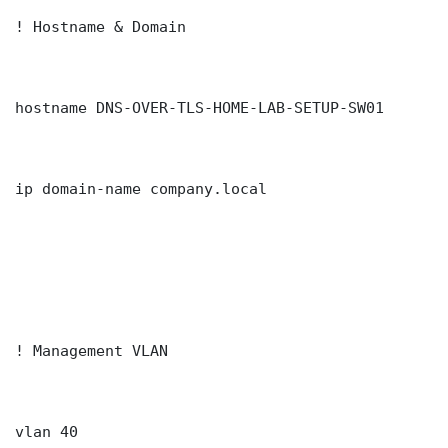
! Hostname & Domain

hostname DNS-OVER-TLS-HOME-LAB-SETUP-SW01

ip domain-name company.local

! Management VLAN

vlan 40
