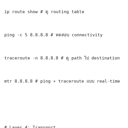
ip route show # ดู routing table

ping -c 5 8.8.8.8 # ทดสอบ connectivity

traceroute -n 8.8.8.8 # ดู path ไป destination

mtr 8.8.8.8 # ping + traceroute แบบ real-time

# Layer 4: Transport
