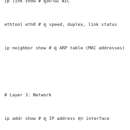
ip link show # ดูสถานะ NIC

ethtool eth0 # ดู speed, duplex, link status

ip neighbor show # ดู ARP table (MAC addresses)

# Layer 3: Network

ip addr show # ดู IP address ทุก interface
