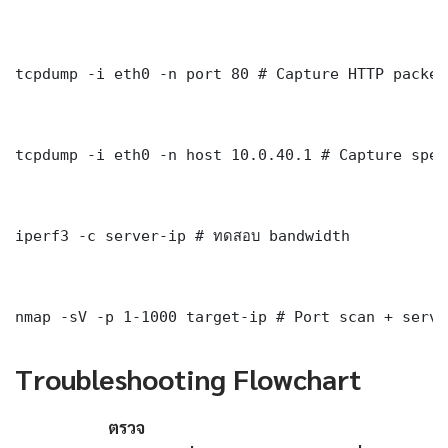
tcpdump -i eth0 -n port 80 # Capture HTTP packets
tcpdump -i eth0 -n host 10.0.40.1 # Capture spec
iperf3 -c server-ip # ทดสอบ bandwidth

nmap -sV -p 1-1000 target-ip # Port scan + servi
Troubleshooting Flowchart
ตรวจ