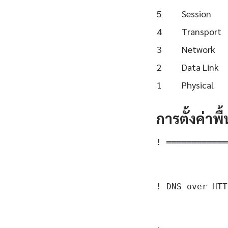
5
Session
4
Transport
3
Network
2
Data Link
1
Physical
การตั้งค่าพ
! ════════════
! DNS over HTT