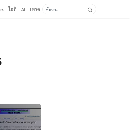
ex
ไอที
AI
เทรด
6