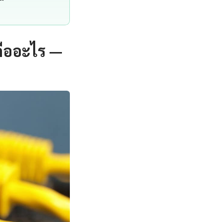
ืออะไร —