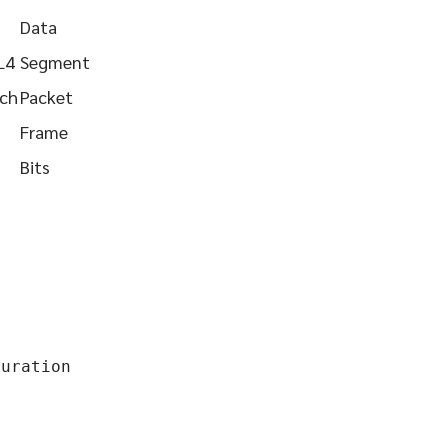
Data
L4
Segment
tch
Packet
Frame
Bits
uration
