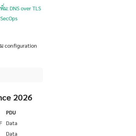
พิ่ม: DNS over TLS
evSecOps
ม configuration
nce 2026
PDU
F
Data
Data