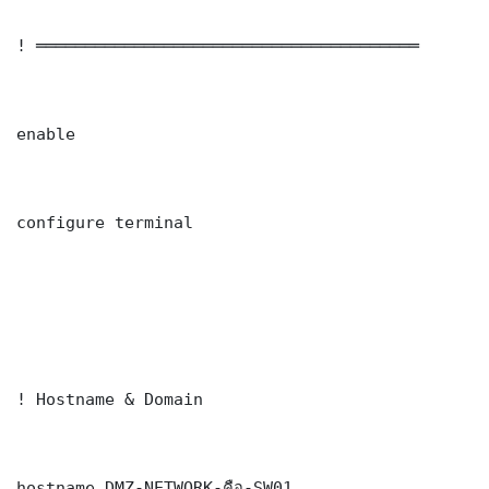
! ═══════════════════════════════════════

enable

configure terminal

! Hostname & Domain

hostname DMZ-NETWORK-คือ-SW01
