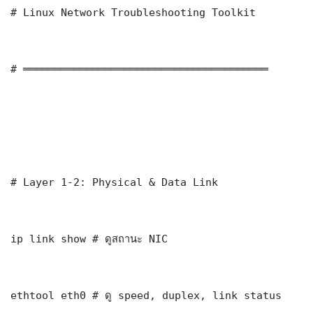
# Linux Network Troubleshooting Toolkit

# ═══════════════════════════════════════

# Layer 1-2: Physical & Data Link

ip link show # ดูสถานะ NIC

ethtool eth0 # ดู speed, duplex, link status
