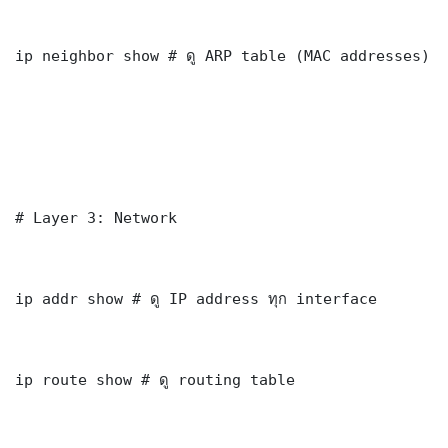
ip neighbor show # ดู ARP table (MAC addresses)

# Layer 3: Network

ip addr show # ดู IP address ทุก interface

ip route show # ดู routing table
