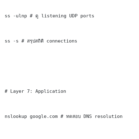
ss -ulnp # ดู listening UDP ports

ss -s # สรุปสถิติ connections

# Layer 7: Application

nslookup google.com # ทดสอบ DNS resolution
