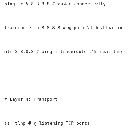
ping -c 5 8.8.8.8 # ทดสอบ connectivity

traceroute -n 8.8.8.8 # ดู path ไป destination

mtr 8.8.8.8 # ping + traceroute แบบ real-time

# Layer 4: Transport

ss -tlnp # ดู listening TCP ports
