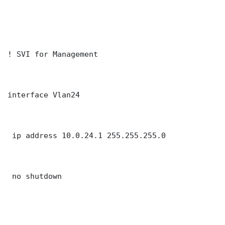
! SVI for Management

interface Vlan24

 ip address 10.0.24.1 255.255.255.0

 no shutdown
