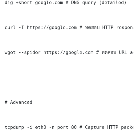
dig +short google.com # DNS query (detailed)

curl -I https://google.com # ทดสอบ HTTP response
wget --spider https://google.com # ทดสอบ URL acc
# Advanced

tcpdump -i eth0 -n port 80 # Capture HTTP packets