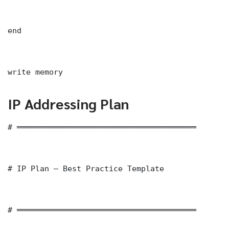
end

write memory
IP Addressing Plan
# ═══════════════════════════════════════

# IP Plan — Best Practice Template

# ═══════════════════════════════════════
