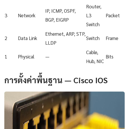
Router,
IP, ICMP, OSPF,
3
Network
L3
Packet
BGP, EIGRP
Switch
Ethernet, ARP, STP,
2
Data Link
Switch
Frame
LLDP
Cable,
1
Physical
—
Bits
Hub, NIC
การตั้งค่าพื้นฐาน — Cisco IOS