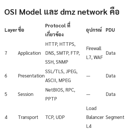
OSI Model และ dmz network คือ
Protocol ที่
Layer
ชื่อ
อุปกรณ์
PDU
เกี่ยวข้อง
HTTP, HTTPS,
Firewall
7
Application
DNS, SMTP, FTP,
Data
L7, WAF
SSH, SNMP
SSL/TLS, JPEG,
6
Presentation
—
Data
ASCII, MPEG
NetBIOS, RPC,
5
Session
—
Data
PPTP
Load
4
Transport
TCP, UDP
Balancer
Segment
L4