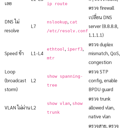
เลย
ip route
ตรวจ firewall
เปลี่ยน DNS
DNS ไม่
,
nslookup
cat
L7
server (8.8.8.8,
resolve
/etc/resolv.conf
1.1.1.1)
ตรวจ duplex
,
,
ethtool
iperf3
Speed ช้า
L1-L4
mismatch, QoS,
mtr
congestion
Loop
ตรวจ STP
show spanning-
(broadcast
L2
config, enable
tree
storm)
BPDU guard
ตรวจ trunk
,
show vlan
show
VLAN ไม่ผ่าน
L2
allowed vlan,
trunk
native vlan
ตรวจสาย, ตรวจ