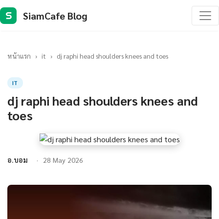
SiamCafe Blog
S
หน้าแรก
›
it
›
dj raphi head shoulders knees and toes
IT
dj raphi head shoulders knees and
toes
อ.บอม
28 May 2026