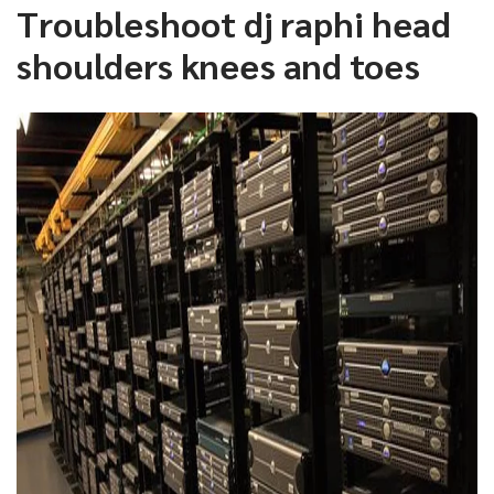
Troubleshoot dj raphi head
shoulders knees and toes