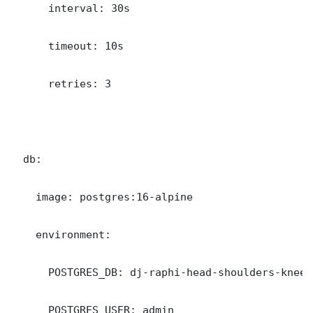
      interval: 30s

      timeout: 10s

      retries: 3

  db:

    image: postgres:16-alpine

    environment:

      POSTGRES_DB: dj-raphi-head-shoulders-knees
      POSTGRES_USER: admin
