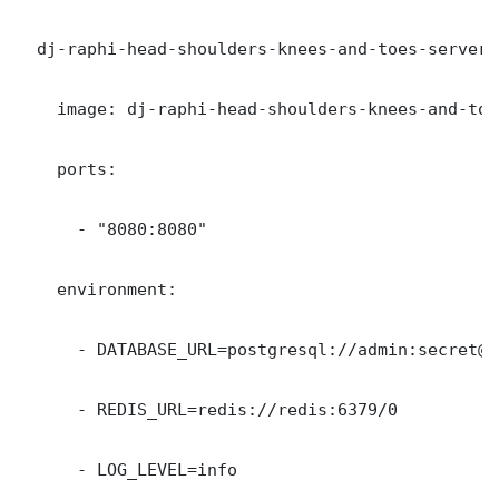
  dj-raphi-head-shoulders-knees-and-toes-server:

    image: dj-raphi-head-shoulders-knees-and-toe
    ports:

      - "8080:8080"

    environment:

      - DATABASE_URL=postgresql://admin:secret@d
      - REDIS_URL=redis://redis:6379/0

      - LOG_LEVEL=info
