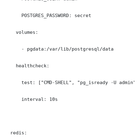
      POSTGRES_PASSWORD: secret

    volumes:

      - pgdata:/var/lib/postgresql/data

    healthcheck:

      test: ["CMD-SHELL", "pg_isready -U admin"]

      interval: 10s

  redis:
