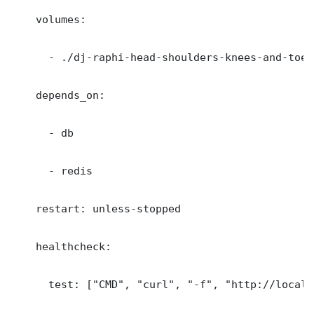
    volumes:

      - ./dj-raphi-head-shoulders-knees-and-toes
    depends_on:

      - db

      - redis

    restart: unless-stopped

    healthcheck:

      test: ["CMD", "curl", "-f", "http://localh