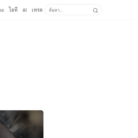
ex
ไอที
AI
เทรด