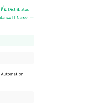
พิ่ม: Distributed
eelance IT Career —
MS Automation