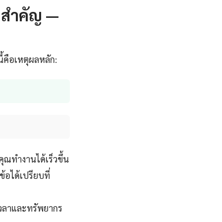
งสำคัญ —
้คือเหตุผลหลัก:
ุณทำงานได้เร็วขึ้น
้อได้เปรียบที่
งเวลาและทรัพยากร