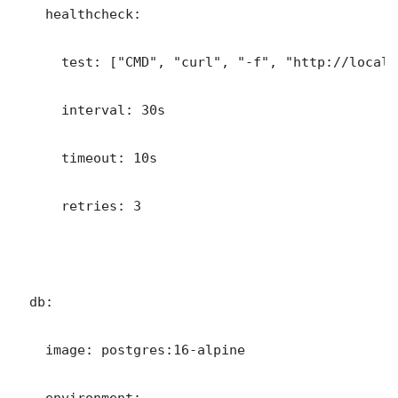
    healthcheck:

      test: ["CMD", "curl", "-f", "http://localh
      interval: 30s

      timeout: 10s

      retries: 3

  db:

    image: postgres:16-alpine

    environment:
