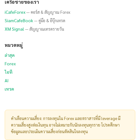
เครือข่ายของเรา
iCafeForex
— คอร์ส & สัญญาณ Forex
SiamCafeBook
— คู่มือ & อีบุ๊กเทรด
XM Signal
— สัญญาณเทรดรายวัน
หมวดหมู่
ล่าสุด
Forex
ไอที
AI
เทรด
คำเตือนความเสี่ยง: การลงทุนใน Forex และตราสารที่มี leverage มี
ความเสี่ยงสูงต่อเงินทุน อาจไม่เหมาะกับนักลงทุนทุกราย โปรดศึกษา
ข้อมูลและประเมินความเสี่ยงก่อนตัดสินใจลงทุน