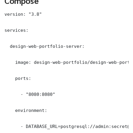
Compose
version: "3.8"

services:

  design-web-portfolio-server:

    image: design-web-portfolio/design-web-portf
    ports:

      - "8080:8080"

    environment:

      - DATABASE_URL=postgresql://admin:secret@d