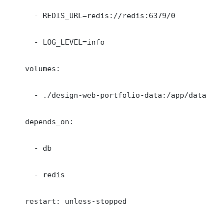
      - REDIS_URL=redis://redis:6379/0

      - LOG_LEVEL=info

    volumes:

      - ./design-web-portfolio-data:/app/data

    depends_on:

      - db

      - redis

    restart: unless-stopped
