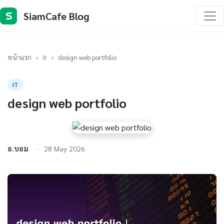
SiamCafe Blog
S
หน้าแรก
›
it
›
design web portfolio
IT
design web portfolio
อ.บอม
28 May 2026