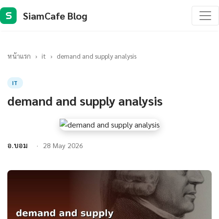
SiamCafe Blog
S
หน้าแรก
›
it
›
demand and supply analysis
IT
demand and supply analysis
อ.บอม
28 May 2026