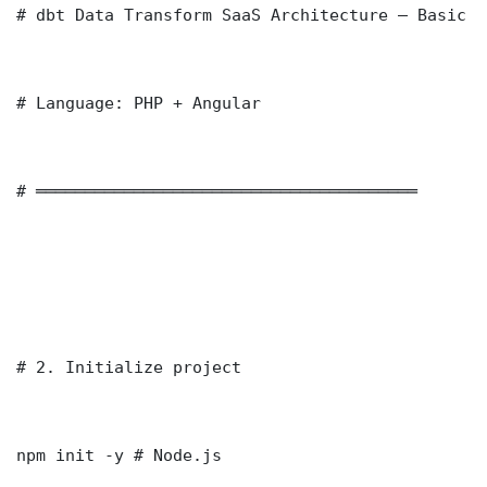
# dbt Data Transform SaaS Architecture — Basic I
# Language: PHP + Angular

# ═══════════════════════════════════════

# 2. Initialize project

npm init -y # Node.js
