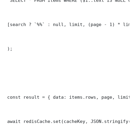
 'SELECT * FROM items WHERE ($1::text IS NULL OR
 [search ? `%%` : null, limit, (page - 1) * limit
 );

 const result = { data: items.rows, page, limit,
 await redisCache.set(cacheKey, JSON.stringify(r