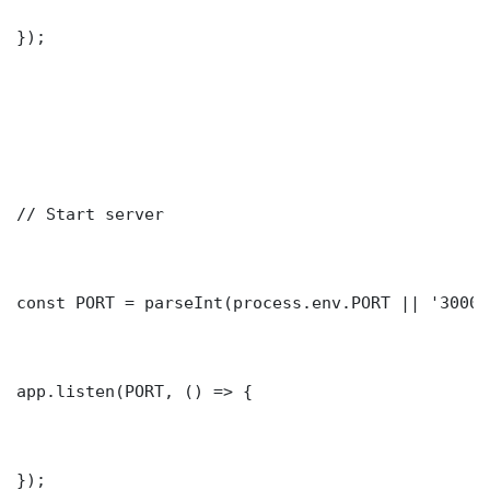
});

// Start server

const PORT = parseInt(process.env.PORT || '3000')
app.listen(PORT, () => {

});