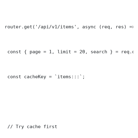
router.get('/api/v1/items', async (req, res) => {
 const { page = 1, limit = 20, search } = req.que
 const cacheKey = `items:::`;

 // Try cache first
