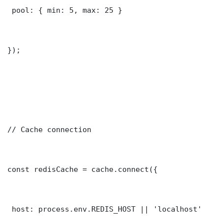
 pool: { min: 5, max: 25 }

});

// Cache connection

const redisCache = cache.connect({

 host: process.env.REDIS_HOST || 'localhost'
