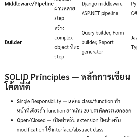
Middleware/Pipeline
Django middleware,
Py
ผ่านหลาย
ASP.NET pipeline
C
step
สร้าง
Query builder, Form
complex
Ja
Builder
builder, Report
object ทีละ
Ty
generator
step
SOLID Principles — หลักการเขียน
โค้ดที่ดี
S
ingle Responsibility — แต่ละ class/function ทำ
หน้าที่เดียวถ้า function ยาวเกิน 20 บรรทัดควรแยกออก
O
pen/Closed — เปิดสำหรับ extension ปิดสำหรับ
modification ใช้ interface/abstract class