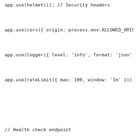
app.use(helmet()); // Security headers

app.use(cors({ origin: process.env.ALLOWED_ORIGI
app.use(logger({ level: 'info', format: 'json' })
app.use(rateLimit({ max: 100, window: '1m' }));

// Health check endpoint
