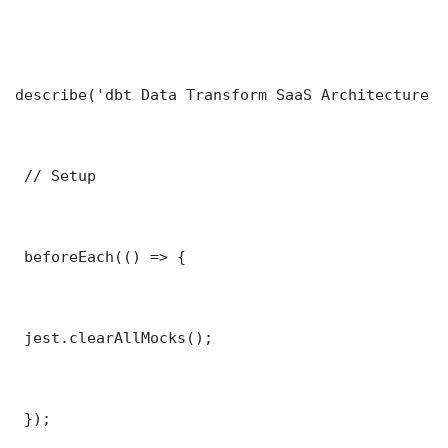
describe('dbt Data Transform SaaS Architecture C
 // Setup

 beforeEach(() => {

 jest.clearAllMocks();

 });
