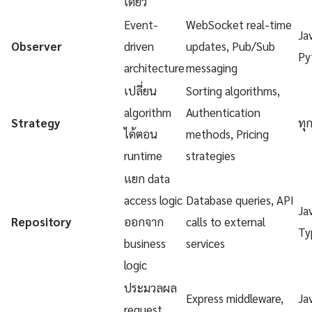
เดียว
Event-
WebSocket real-time
Ja
Observer
driven
updates, Pub/Sub
Py
architecture
messaging
เปลี่ยน
Sorting algorithms,
algorithm
Authentication
Strategy
ทุ
ได้ตอน
methods, Pricing
runtime
strategies
แยก data
access logic
Database queries, API
Ja
Repository
ออกจาก
calls to external
Ty
business
services
logic
ประมวลผล
Express middleware,
Ja
request