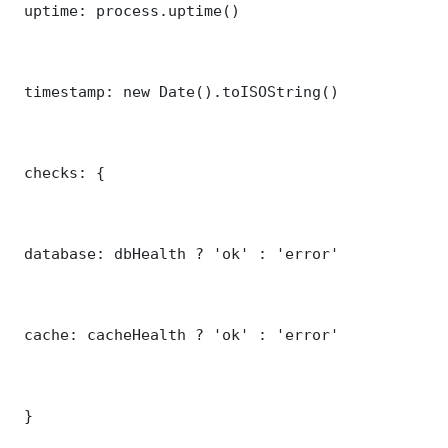
 uptime: process.uptime()

 timestamp: new Date().toISOString()

 checks: {

 database: dbHealth ? 'ok' : 'error'

 cache: cacheHealth ? 'ok' : 'error'

 }
