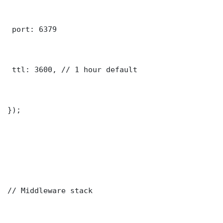
 port: 6379

 ttl: 3600, // 1 hour default

});

// Middleware stack
