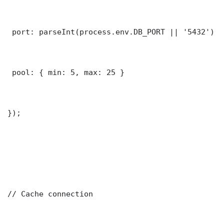
 port: parseInt(process.env.DB_PORT || '5432')

 pool: { min: 5, max: 25 }

});

// Cache connection
