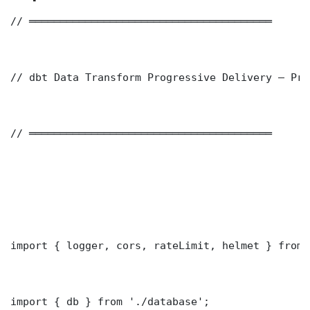
// ═══════════════════════════════════════

// dbt Data Transform Progressive Delivery — Pro
// ═══════════════════════════════════════

import { logger, cors, rateLimit, helmet } from 
import { db } from './database';
