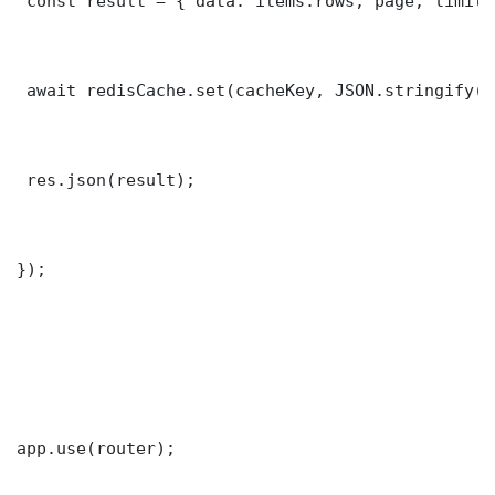
 const result = { data: items.rows, page, limit,
 await redisCache.set(cacheKey, JSON.stringify(r
 res.json(result);

});

app.use(router);
