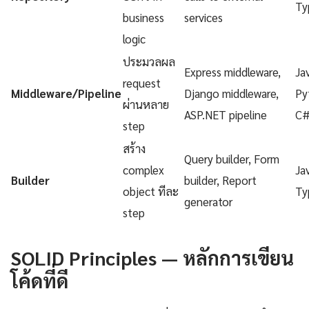
Ty
business
services
logic
ประมวลผล
Express middleware,
Ja
request
Middleware/Pipeline
Django middleware,
Py
ผ่านหลาย
ASP.NET pipeline
C
step
สร้าง
Query builder, Form
complex
Ja
Builder
builder, Report
object ทีละ
Ty
generator
step
SOLID Principles — หลักการเขียน
โค้ดที่ดี