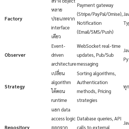
สร้าง object
Payment gateway
หลาย
(Stripe/PayPal/Omise),
Ja
Factory
ประเภทจาก
Notification
Ty
interface
(Email/SMS/Push)
เดียว
Event-
WebSocket real-time
Ja
Observer
driven
updates, Pub/Sub
Py
architecture
messaging
เปลี่ยน
Sorting algorithms,
algorithm
Authentication
Strategy
ทุ
ได้ตอน
methods, Pricing
runtime
strategies
แยก data
access logic
Database queries, API
Ja
Repository
ออกจาก
calls to external