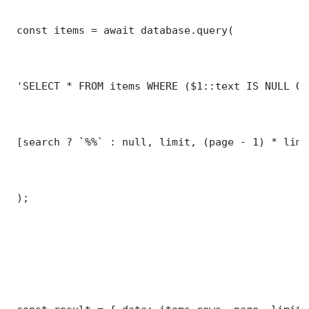
 const items = await database.query(

 'SELECT * FROM items WHERE ($1::text IS NULL OR
 [search ? `%%` : null, limit, (page - 1) * limit
 );
