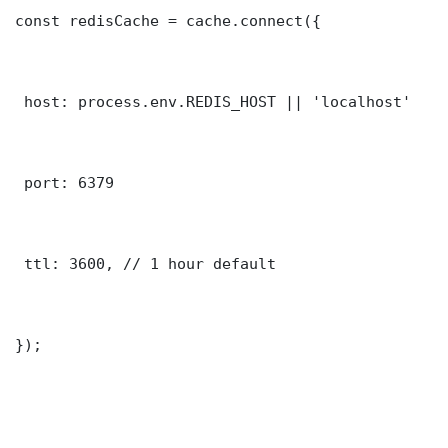
const redisCache = cache.connect({

 host: process.env.REDIS_HOST || 'localhost'

 port: 6379

 ttl: 3600, // 1 hour default

});
