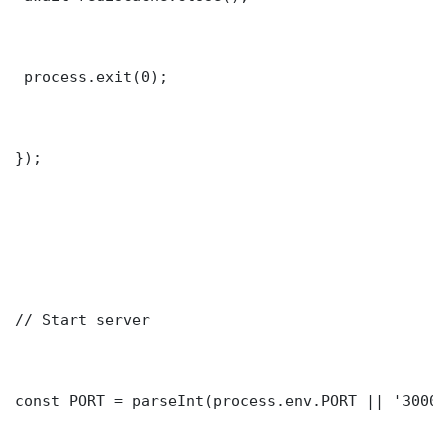
 process.exit(0);

});

// Start server

const PORT = parseInt(process.env.PORT || '3000')