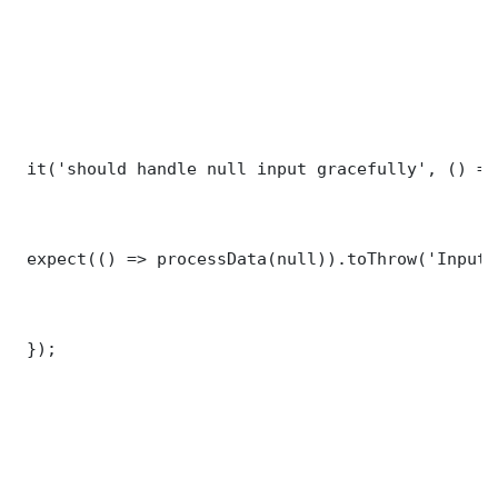
 it('should handle null input gracefully', () => 
 expect(() => processData(null)).toThrow('Input 
 });
