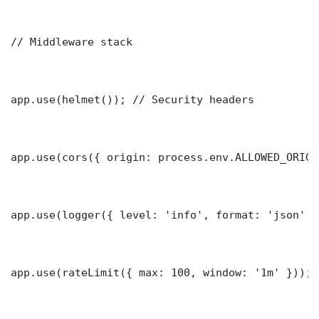
// Middleware stack

app.use(helmet()); // Security headers

app.use(cors({ origin: process.env.ALLOWED_ORIGI
app.use(logger({ level: 'info', format: 'json' })
app.use(rateLimit({ max: 100, window: '1m' }));
