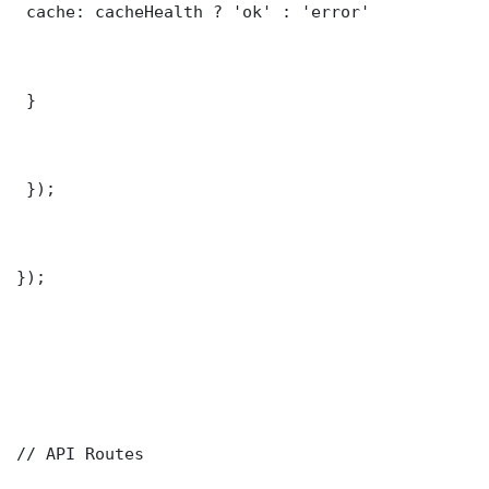
 cache: cacheHealth ? 'ok' : 'error'

 }

 });

});

// API Routes
