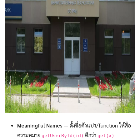
Meaningful Names
— ตั้งชื่อตัวแปร/function ให้สื่อ
ความหมาย
ดีกว่า
getUserById(id)
get(x)