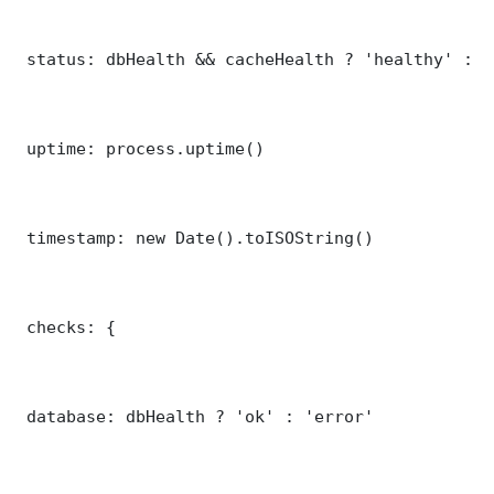
 status: dbHealth && cacheHealth ? 'healthy' : '
 uptime: process.uptime()

 timestamp: new Date().toISOString()

 checks: {

 database: dbHealth ? 'ok' : 'error'
