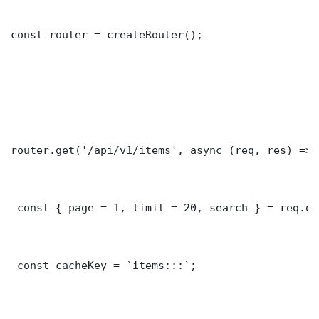
const router = createRouter();

router.get('/api/v1/items', async (req, res) => {
 const { page = 1, limit = 20, search } = req.que
 const cacheKey = `items:::`;
