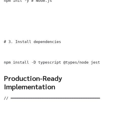
npm init -y # Node.js

# 3. Install dependencies

npm install -D typescript @types/node jest
Production-Ready
Implementation
// ═══════════════════════════════════════
