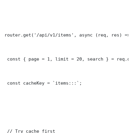
router.get('/api/v1/items', async (req, res) => {
 const { page = 1, limit = 20, search } = req.que
 const cacheKey = `items:::`;

 // Try cache first
