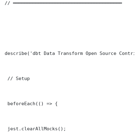
// ═══════════════════════════════════════

describe('dbt Data Transform Open Source Contrib
 // Setup

 beforeEach(() => {

 jest.clearAllMocks();
