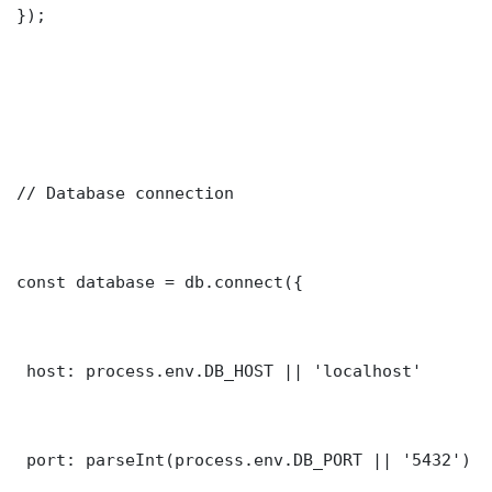
});

// Database connection

const database = db.connect({

 host: process.env.DB_HOST || 'localhost'

 port: parseInt(process.env.DB_PORT || '5432')
