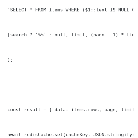
 'SELECT * FROM items WHERE ($1::text IS NULL OR
 [search ? `%%` : null, limit, (page - 1) * limit
 );

 const result = { data: items.rows, page, limit,
 await redisCache.set(cacheKey, JSON.stringify(r