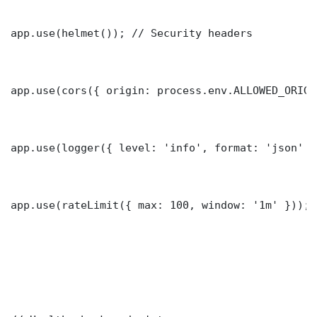
app.use(helmet()); // Security headers

app.use(cors({ origin: process.env.ALLOWED_ORIGI
app.use(logger({ level: 'info', format: 'json' })
app.use(rateLimit({ max: 100, window: '1m' }));
