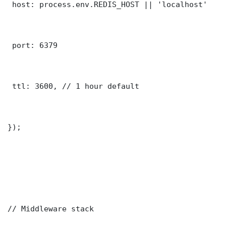
 host: process.env.REDIS_HOST || 'localhost'

 port: 6379

 ttl: 3600, // 1 hour default

});

// Middleware stack
