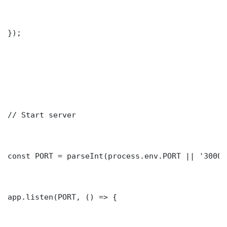
});

// Start server

const PORT = parseInt(process.env.PORT || '3000')
app.listen(PORT, () => {
