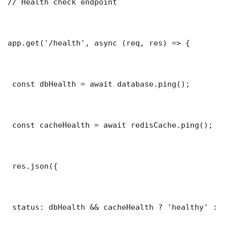
// Health check endpoint

app.get('/health', async (req, res) => {

 const dbHealth = await database.ping();

 const cacheHealth = await redisCache.ping();

 res.json({

 status: dbHealth && cacheHealth ? 'healthy' : '