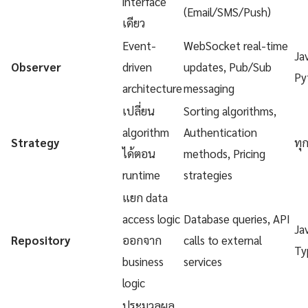
interface
(Email/SMS/Push)
เดียว
Event-
WebSocket real-time
Ja
Observer
driven
updates, Pub/Sub
Py
architecture
messaging
เปลี่ยน
Sorting algorithms,
algorithm
Authentication
Strategy
ทุ
ได้ตอน
methods, Pricing
runtime
strategies
แยก data
access logic
Database queries, API
Ja
Repository
ออกจาก
calls to external
Ty
business
services
logic
ประมวลผล