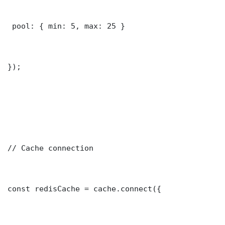
 pool: { min: 5, max: 25 }

});

// Cache connection

const redisCache = cache.connect({
