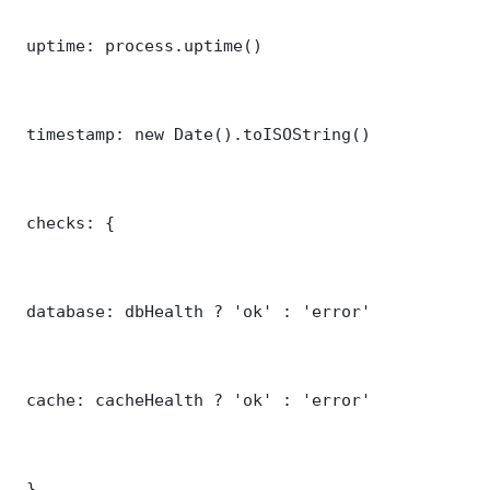
 uptime: process.uptime()

 timestamp: new Date().toISOString()

 checks: {

 database: dbHealth ? 'ok' : 'error'

 cache: cacheHealth ? 'ok' : 'error'

 }
