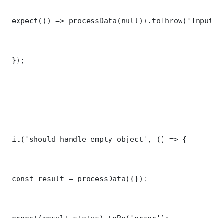
 expect(() => processData(null)).toThrow('Input 
 });

 it('should handle empty object', () => {

 const result = processData({});

 expect(result.status).toBe('error');
