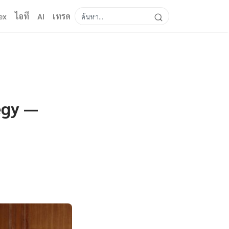
ex
ไอที
AI
เทรด
egy —