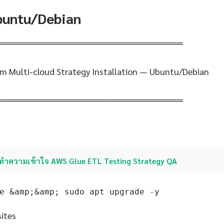
Ubuntu/Debian
═════════════════════════════
m Multi-cloud Strategy Installation — Ubuntu/Debian
═════════════════════════════
ทำความเข้าใจ AWS Glue ETL Testing Strategy QA
e &amp;&amp; sudo apt upgrade -y
sites