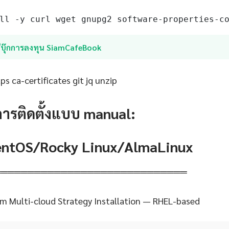
ll -y curl wget gnupg2 software-properties-c
อีบุ๊กการลงทุน SiamCafeBook
s ca-certificates git jq unzip
การติดตั้งแบบ manual:
CentOS/Rocky Linux/AlmaLinux
═════════════════════════════
m Multi-cloud Strategy Installation — RHEL-based