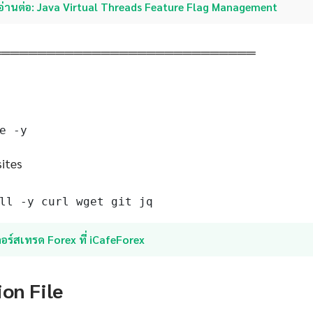
อ่านต่อ: Java Virtual Threads Feature Flag Management
═════════════════════════════
e -y
sites
ll -y curl wget git jq
อร์สเทรด Forex ที่ iCafeForex
ion File