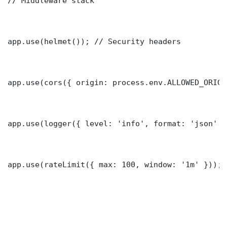
// Middleware stack

app.use(helmet()); // Security headers

app.use(cors({ origin: process.env.ALLOWED_ORIGI
app.use(logger({ level: 'info', format: 'json' })
app.use(rateLimit({ max: 100, window: '1m' }));
