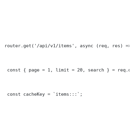
router.get('/api/v1/items', async (req, res) => {
 const { page = 1, limit = 20, search } = req.que
 const cacheKey = `items:::`;
