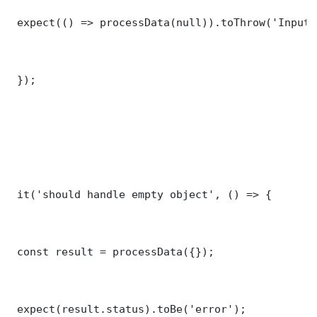
 expect(() => processData(null)).toThrow('Input 
 });

 it('should handle empty object', () => {

 const result = processData({});

 expect(result.status).toBe('error');
