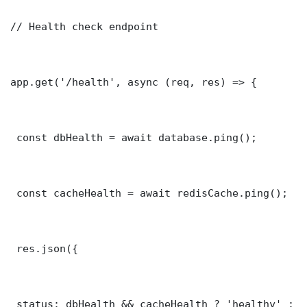
// Health check endpoint

app.get('/health', async (req, res) => {

 const dbHealth = await database.ping();

 const cacheHealth = await redisCache.ping();

 res.json({

 status: dbHealth && cacheHealth ? 'healthy' : '