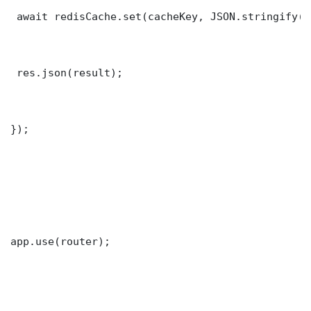
 await redisCache.set(cacheKey, JSON.stringify(r
 res.json(result);

});

app.use(router);
