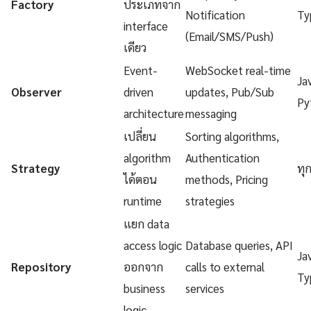
Factory
ประเภทจาก
Notification
Ty
interface
(Email/SMS/Push)
เดียว
Event-
WebSocket real-time
Ja
Observer
driven
updates, Pub/Sub
Py
architecture
messaging
เปลี่ยน
Sorting algorithms,
algorithm
Authentication
Strategy
ทุ
ได้ตอน
methods, Pricing
runtime
strategies
แยก data
access logic
Database queries, API
Ja
Repository
ออกจาก
calls to external
Ty
business
services
logic