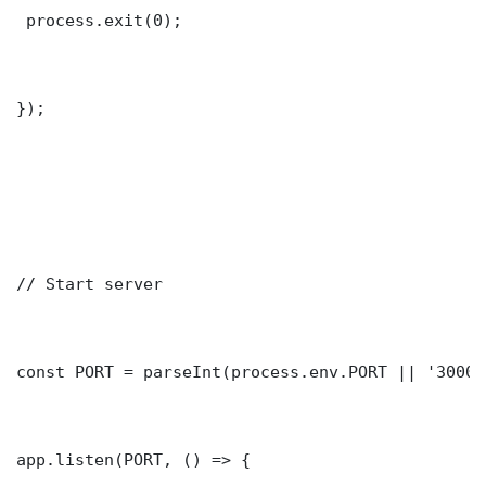
 process.exit(0);

});

// Start server

const PORT = parseInt(process.env.PORT || '3000')
app.listen(PORT, () => {
