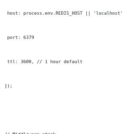
 host: process.env.REDIS_HOST || 'localhost'

 port: 6379

 ttl: 3600, // 1 hour default

});
