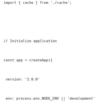
import { cache } from './cache';

// Initialize application

const app = createApp({

 version: '2.0.0'

 env: process.env.NODE_ENV || 'development'
