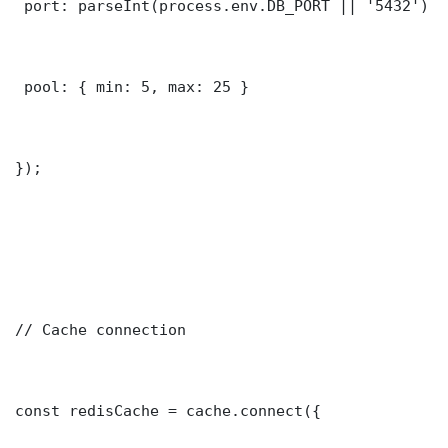
 port: parseInt(process.env.DB_PORT || '5432')

 pool: { min: 5, max: 25 }

});

// Cache connection

const redisCache = cache.connect({
