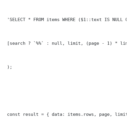
 'SELECT * FROM items WHERE ($1::text IS NULL OR
 [search ? `%%` : null, limit, (page - 1) * limit
 );

 const result = { data: items.rows, page, limit,