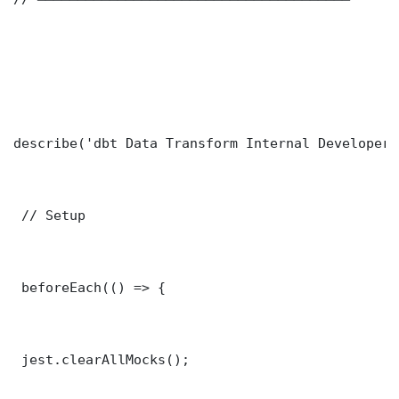
describe('dbt Data Transform Internal Developer 
 // Setup

 beforeEach(() => {

 jest.clearAllMocks();
