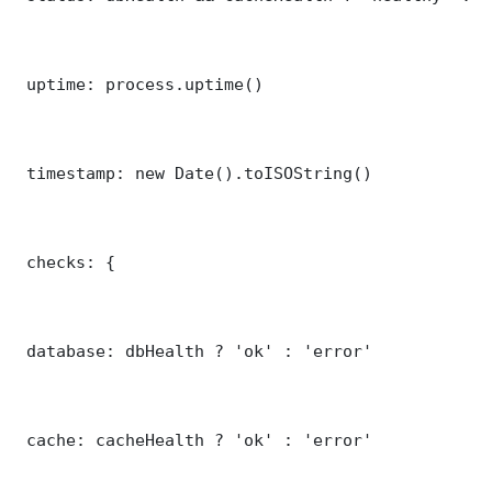
 uptime: process.uptime()

 timestamp: new Date().toISOString()

 checks: {

 database: dbHealth ? 'ok' : 'error'

 cache: cacheHealth ? 'ok' : 'error'
