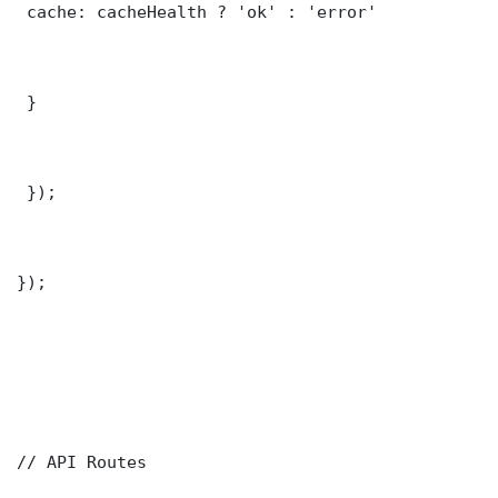
 cache: cacheHealth ? 'ok' : 'error'

 }

 });

});

// API Routes
