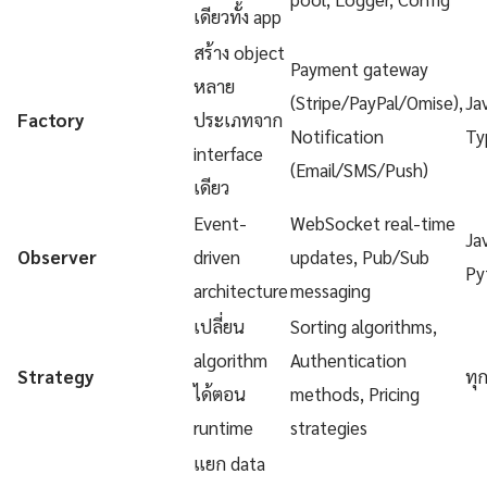
เดียวทั้ง app
สร้าง object
Payment gateway
หลาย
(Stripe/PayPal/Omise),
Ja
Factory
ประเภทจาก
Notification
Ty
interface
(Email/SMS/Push)
เดียว
Event-
WebSocket real-time
Ja
Observer
driven
updates, Pub/Sub
Py
architecture
messaging
เปลี่ยน
Sorting algorithms,
algorithm
Authentication
Strategy
ทุ
ได้ตอน
methods, Pricing
runtime
strategies
แยก data