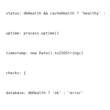
 status: dbHealth && cacheHealth ? 'healthy' : '
 uptime: process.uptime()

 timestamp: new Date().toISOString()

 checks: {

 database: dbHealth ? 'ok' : 'error'
