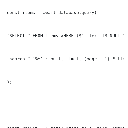
 const items = await database.query(

 'SELECT * FROM items WHERE ($1::text IS NULL OR
 [search ? `%%` : null, limit, (page - 1) * limit
 );
