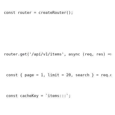
const router = createRouter();

router.get('/api/v1/items', async (req, res) => {
 const { page = 1, limit = 20, search } = req.que
 const cacheKey = `items:::`;
