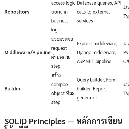
access logic
Database queries, API
Ja
Repository
ออกจาก
calls to external
Ty
business
services
logic
ประมวลผล
Express middleware,
Ja
request
Middleware/Pipeline
Django middleware,
Py
ผ่านหลาย
ASP.NET pipeline
C
step
สร้าง
Query builder, Form
complex
Ja
Builder
builder, Report
object ทีละ
Ty
generator
step
SOLID Principles — หลักการเขียน