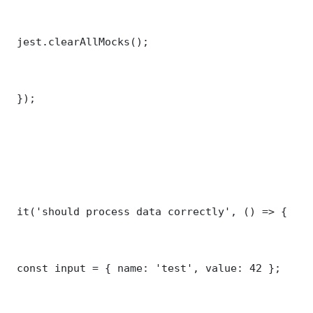
 jest.clearAllMocks();

 });

 it('should process data correctly', () => {

 const input = { name: 'test', value: 42 };
