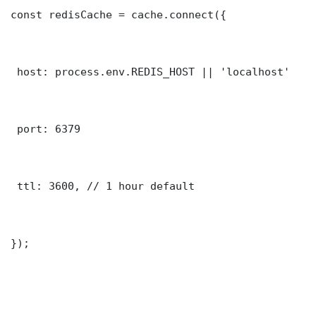
const redisCache = cache.connect({

 host: process.env.REDIS_HOST || 'localhost'

 port: 6379

 ttl: 3600, // 1 hour default

});
