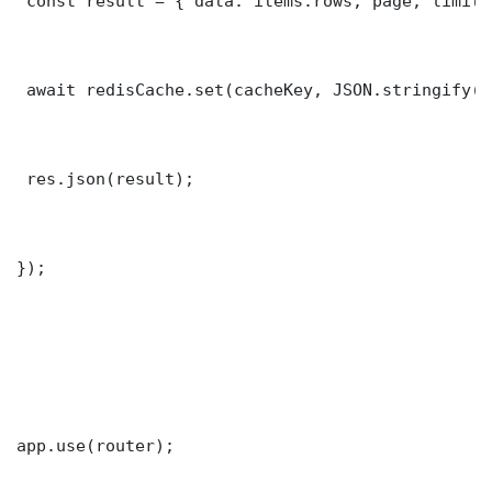
 const result = { data: items.rows, page, limit,
 await redisCache.set(cacheKey, JSON.stringify(r
 res.json(result);

});

app.use(router);
