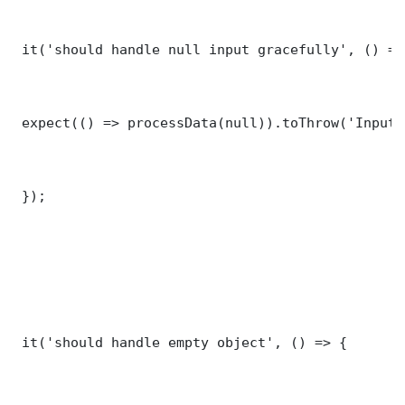
 it('should handle null input gracefully', () => 
 expect(() => processData(null)).toThrow('Input 
 });

 it('should handle empty object', () => {
