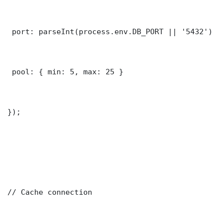
 port: parseInt(process.env.DB_PORT || '5432')

 pool: { min: 5, max: 25 }

});

// Cache connection
