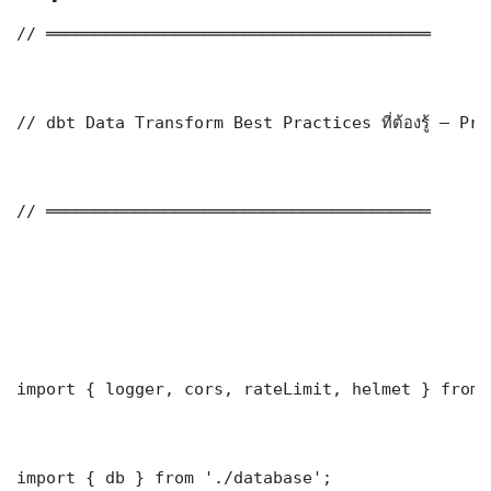
// ═══════════════════════════════════════

// dbt Data Transform Best Practices ที่ต้องรู้ — Pr
// ═══════════════════════════════════════

import { logger, cors, rateLimit, helmet } from 
import { db } from './database';
