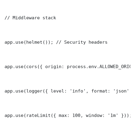
// Middleware stack

app.use(helmet()); // Security headers

app.use(cors({ origin: process.env.ALLOWED_ORIGI
app.use(logger({ level: 'info', format: 'json' })
app.use(rateLimit({ max: 100, window: '1m' }));
