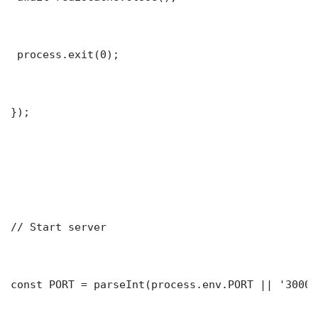
 process.exit(0);

});

// Start server

const PORT = parseInt(process.env.PORT || '3000')