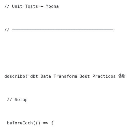
// Unit Tests — Mocha

// ═══════════════════════════════════════

describe('dbt Data Transform Best Practices ที่ต้องร
 // Setup

 beforeEach(() => {
