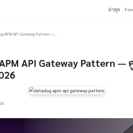
ล่าสุด
For
g APM API Gateway Pattern —...
APM API Gateway Pattern — คู่
2026
26