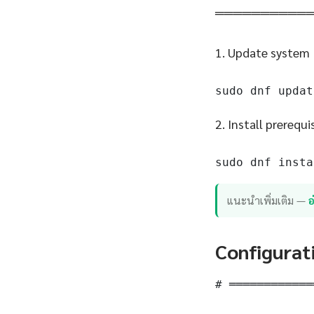
══════════
1. Update system
sudo dnf updat
2. Install prerequi
sudo dnf insta
แนะนำเพิ่มเติม —
อ
Configurat
# ════════════