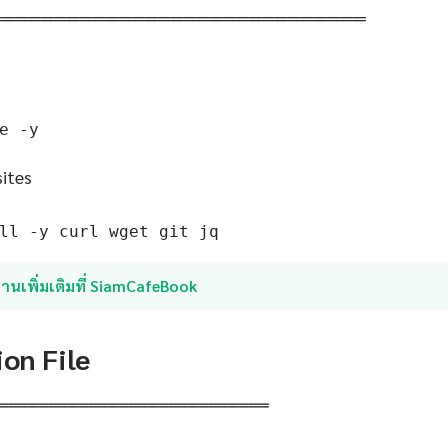
═════════════════════════════
e -y
sites
ll -y curl wget git jq
่านเพิ่มเติมที่ SiamCafeBook
ion File
═══════════════════════════
