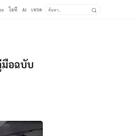
ex
ไอที
AI
เทรด
มือฉบับ