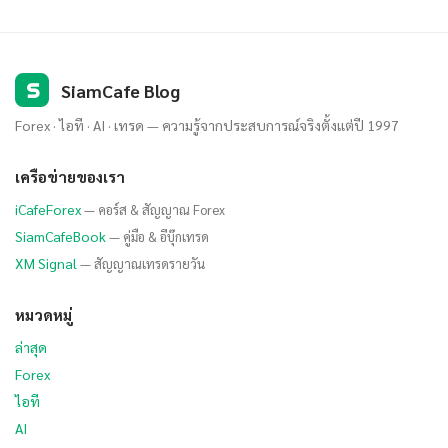
S
SiamCafe Blog
Forex · ไอที · AI · เทรด — ความรู้จากประสบการณ์จริงตั้งแต่ปี 1997
เครือข่ายของเรา
iCafeForex
— คอร์ส & สัญญาณ Forex
SiamCafeBook
— คู่มือ & อีบุ๊กเทรด
XM Signal
— สัญญาณเทรดรายวัน
หมวดหมู่
ล่าสุด
Forex
ไอที
AI