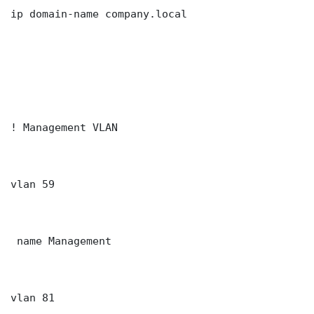
ip domain-name company.local

! Management VLAN

vlan 59

 name Management

vlan 81
