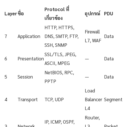
Protocol ที่
Layer
ชื่อ
อุปกรณ์
PDU
เกี่ยวข้อง
HTTP, HTTPS,
Firewall
7
Application
DNS, SMTP, FTP,
Data
L7, WAF
SSH, SNMP
SSL/TLS, JPEG,
6
Presentation
—
Data
ASCII, MPEG
NetBIOS, RPC,
5
Session
—
Data
PPTP
Load
4
Transport
TCP, UDP
Balancer
Segment
L4
Router,
IP, ICMP, OSPF,
3
Network
L3
Packet