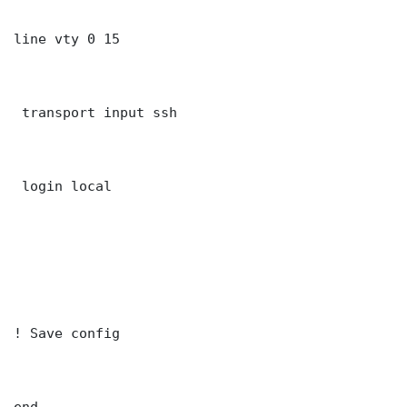
line vty 0 15

 transport input ssh

 login local

! Save config

end
