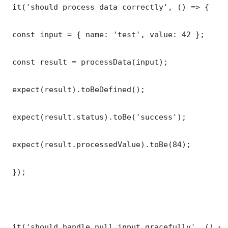
 it('should process data correctly', () => {

 const input = { name: 'test', value: 42 };

 const result = processData(input);

 expect(result).toBeDefined();

 expect(result.status).toBe('success');

 expect(result.processedValue).toBe(84);

 });

 it('should handle null input gracefully', () => 