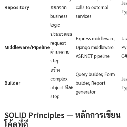
Ja
Repository
ออกจาก
calls to external
Ty
business
services
logic
ประมวลผล
Express middleware,
Ja
request
Middleware/Pipeline
Django middleware,
Py
ผ่านหลาย
ASP.NET pipeline
C
step
สร้าง
Query builder, Form
complex
Ja
Builder
builder, Report
object ทีละ
Ty
generator
step
SOLID Principles — หลักการเขียน
โค้ดที่ดี