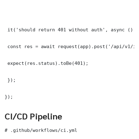
 it('should return 401 without auth', async () =>
 const res = await request(app).post('/api/v1/it
 expect(res.status).toBe(401);

 });

});
CI/CD Pipeline
# .github/workflows/ci.yml
