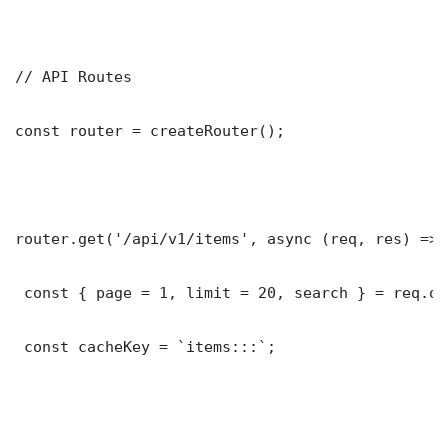
// API Routes

const router = createRouter();

router.get('/api/v1/items', async (req, res) => {
 const { page = 1, limit = 20, search } = req.que
 const cacheKey = `items:::`;
