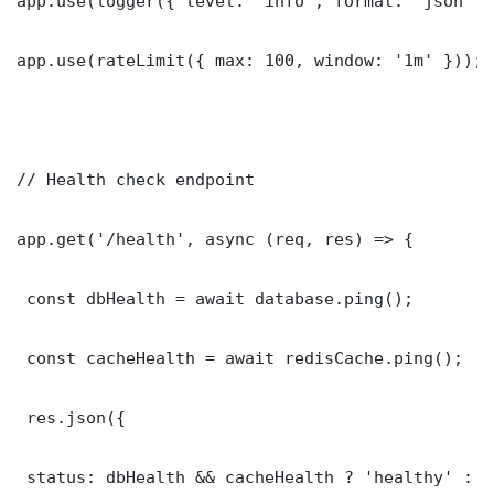
app.use(logger({ level: 'info', format: 'json' })
app.use(rateLimit({ max: 100, window: '1m' }));

// Health check endpoint

app.get('/health', async (req, res) => {

 const dbHealth = await database.ping();

 const cacheHealth = await redisCache.ping();

 res.json({

 status: dbHealth && cacheHealth ? 'healthy' : '