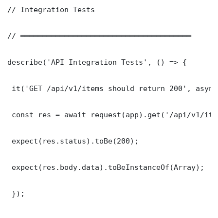
// Integration Tests

// ═══════════════════════════════════════

describe('API Integration Tests', () => {

 it('GET /api/v1/items should return 200', async
 const res = await request(app).get('/api/v1/item
 expect(res.status).toBe(200);

 expect(res.body.data).toBeInstanceOf(Array);

 });
