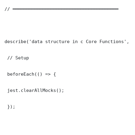
// ═══════════════════════════════════════

describe('data structure in c Core Functions', ()
 // Setup

 beforeEach(() => {

 jest.clearAllMocks();

 });
