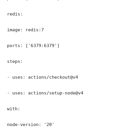
 redis:

 image: redis:7

 ports: ['6379:6379']

 steps:

 - uses: actions/checkout@v4

 - uses: actions/setup-node@v4

 with:

 node-version: '20'
