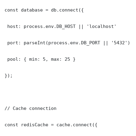
const database = db.connect({

 host: process.env.DB_HOST || 'localhost'

 port: parseInt(process.env.DB_PORT || '5432')

 pool: { min: 5, max: 25 }

});

// Cache connection

const redisCache = cache.connect({
