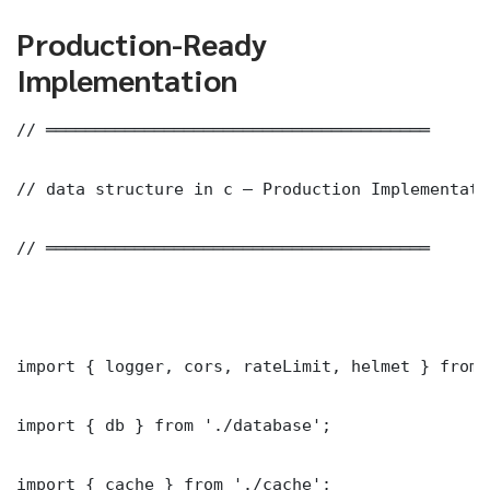
Production-Ready
Implementation
// ═══════════════════════════════════════

// data structure in c — Production Implementatio
// ═══════════════════════════════════════

import { logger, cors, rateLimit, helmet } from 
import { db } from './database';

import { cache } from './cache';
