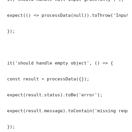
 expect(() => processData(null)).toThrow('Input 
 });

 it('should handle empty object', () => {

 const result = processData({});

 expect(result.status).toBe('error');

 expect(result.message).toContain('missing requi
 });
