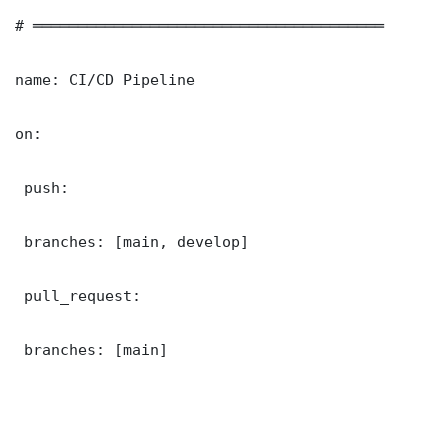
# ═══════════════════════════════════════

name: CI/CD Pipeline

on:

 push:

 branches: [main, develop]

 pull_request:

 branches: [main]
