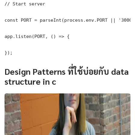
// Start server

const PORT = parseInt(process.env.PORT || '3000')
app.listen(PORT, () => {

});
Design Patterns ที่ใช้บ่อยกับ data
structure in c