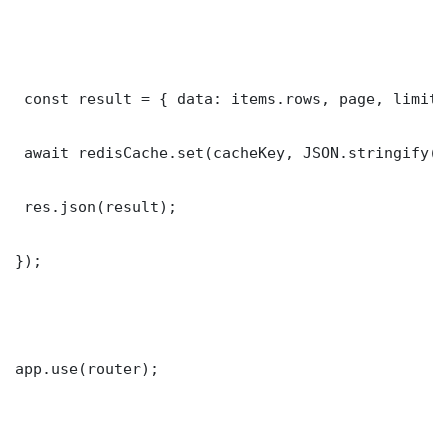
 const result = { data: items.rows, page, limit,
 await redisCache.set(cacheKey, JSON.stringify(r
 res.json(result);

});

app.use(router);
