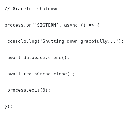
// Graceful shutdown

process.on('SIGTERM', async () => {

 console.log('Shutting down gracefully...');

 await database.close();

 await redisCache.close();

 process.exit(0);

});
