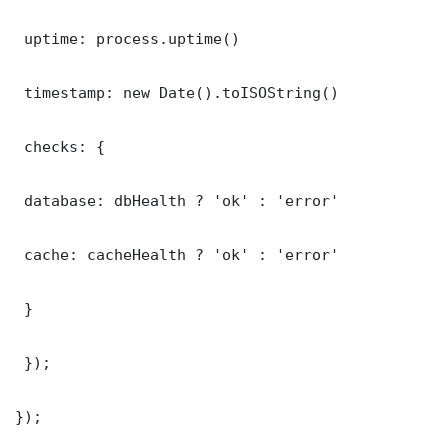
 uptime: process.uptime()

 timestamp: new Date().toISOString()

 checks: {

 database: dbHealth ? 'ok' : 'error'

 cache: cacheHealth ? 'ok' : 'error'

 }

 });

});
