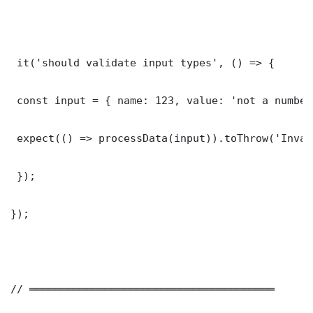
 it('should validate input types', () => {

 const input = { name: 123, value: 'not a number'
 expect(() => processData(input)).toThrow('Inval
 });

});

// ═══════════════════════════════════════
