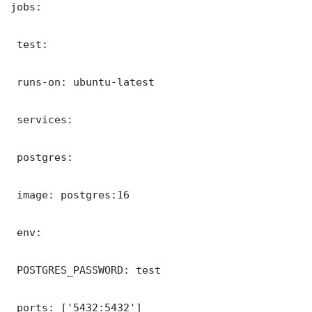
jobs:

 test:

 runs-on: ubuntu-latest

 services:

 postgres:

 image: postgres:16

 env:

 POSTGRES_PASSWORD: test

 ports: ['5432:5432']
