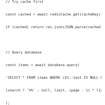
 // Try cache first

 const cached = await redisCache.get(cacheKey);

 if (cached) return res.json(JSON.parse(cached));
 // Query database

 const items = await database.query(

 'SELECT * FROM items WHERE ($1::text IS NULL OR
 [search ? `%%` : null, limit, (page - 1) * limit
 );
