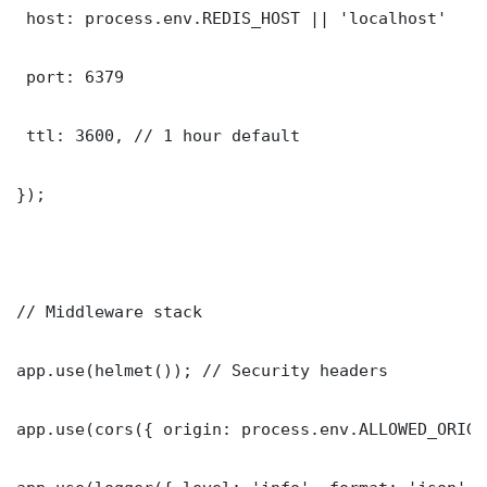
 host: process.env.REDIS_HOST || 'localhost'

 port: 6379

 ttl: 3600, // 1 hour default

});

// Middleware stack

app.use(helmet()); // Security headers

app.use(cors({ origin: process.env.ALLOWED_ORIGI