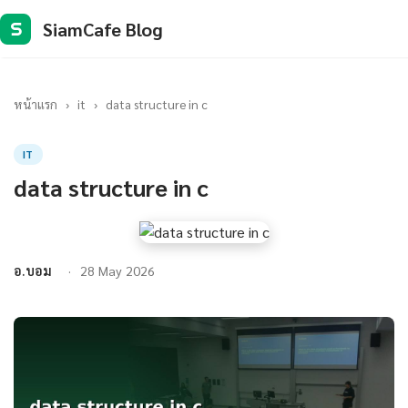
SiamCafe Blog
S
หน้าแรก
›
it
›
data structure in c
IT
data structure in c
อ.บอม
28 May 2026