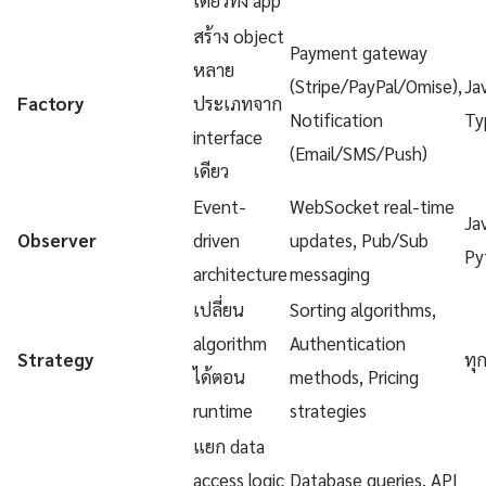
สร้าง object
Payment gateway
หลาย
(Stripe/PayPal/Omise),
Ja
Factory
ประเภทจาก
Notification
Ty
interface
(Email/SMS/Push)
เดียว
Event-
WebSocket real-time
Ja
Observer
driven
updates, Pub/Sub
Py
architecture
messaging
เปลี่ยน
Sorting algorithms,
algorithm
Authentication
Strategy
ทุ
ได้ตอน
methods, Pricing
runtime
strategies
แยก data
access logic
Database queries, API