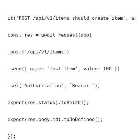
 it('POST /api/v1/items should create item', asy
 const res = await request(app)

 .post('/api/v1/items')

 .send({ name: 'Test Item', value: 100 })

 .set('Authorization', `Bearer `);

 expect(res.status).toBe(201);

 expect(res.body.id).toBeDefined();

 });
