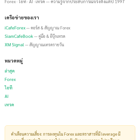
Forex · ไอที · AI · เทรด — ความรู้จากประสบการณ์จริงตั้งแต่ปี 1997
เครือข่ายของเรา
iCafeForex
— คอร์ส & สัญญาณ Forex
SiamCafeBook
— คู่มือ & อีบุ๊กเทรด
XM Signal
— สัญญาณเทรดรายวัน
หมวดหมู่
ล่าสุด
Forex
ไอที
AI
เทรด
คำเตือนความเสี่ยง: การลงทุนใน Forex และตราสารที่มี leverage มี