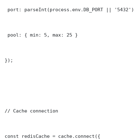
 port: parseInt(process.env.DB_PORT || '5432')

 pool: { min: 5, max: 25 }

});

// Cache connection

const redisCache = cache.connect({
