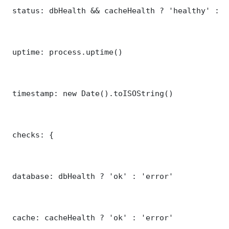
 status: dbHealth && cacheHealth ? 'healthy' : '
 uptime: process.uptime()

 timestamp: new Date().toISOString()

 checks: {

 database: dbHealth ? 'ok' : 'error'

 cache: cacheHealth ? 'ok' : 'error'
