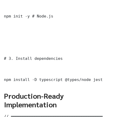
npm init -y # Node.js

# 3. Install dependencies

npm install -D typescript @types/node jest
Production-Ready
Implementation
// ═══════════════════════════════════════
