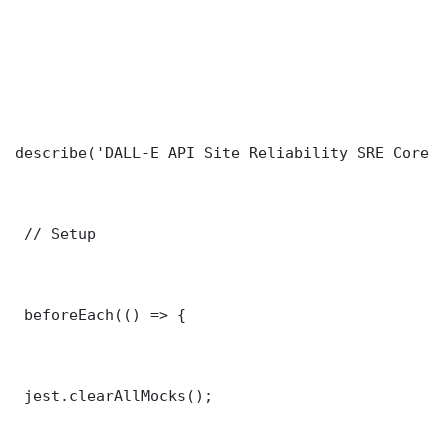
describe('DALL-E API Site Reliability SRE Core F
 // Setup

 beforeEach(() => {

 jest.clearAllMocks();
