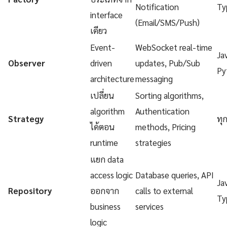
Notification
Ty
interface
(Email/SMS/Push)
เดียว
Event-
WebSocket real-time
Ja
Observer
driven
updates, Pub/Sub
Py
architecture
messaging
เปลี่ยน
Sorting algorithms,
algorithm
Authentication
Strategy
ทุ
ได้ตอน
methods, Pricing
runtime
strategies
แยก data
access logic
Database queries, API
Ja
Repository
ออกจาก
calls to external
Ty
business
services
logic