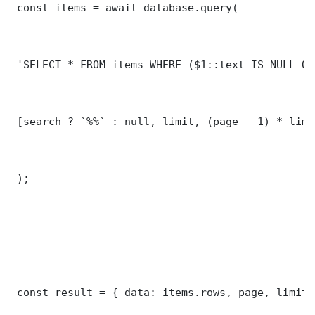
 const items = await database.query(

 'SELECT * FROM items WHERE ($1::text IS NULL OR
 [search ? `%%` : null, limit, (page - 1) * limit
 );

 const result = { data: items.rows, page, limit,