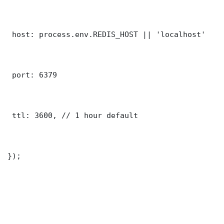
 host: process.env.REDIS_HOST || 'localhost'

 port: 6379

 ttl: 3600, // 1 hour default

});
