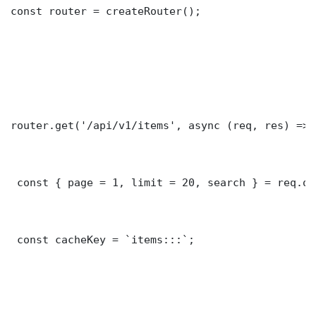
const router = createRouter();

router.get('/api/v1/items', async (req, res) => {
 const { page = 1, limit = 20, search } = req.que
 const cacheKey = `items:::`;
