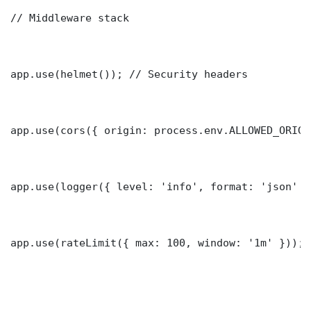
// Middleware stack

app.use(helmet()); // Security headers

app.use(cors({ origin: process.env.ALLOWED_ORIGI
app.use(logger({ level: 'info', format: 'json' })
app.use(rateLimit({ max: 100, window: '1m' }));
