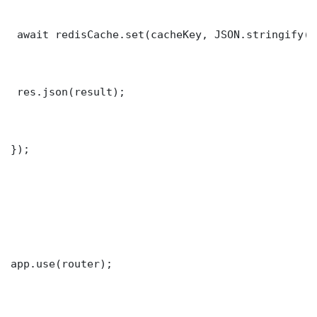
 await redisCache.set(cacheKey, JSON.stringify(r
 res.json(result);

});

app.use(router);
