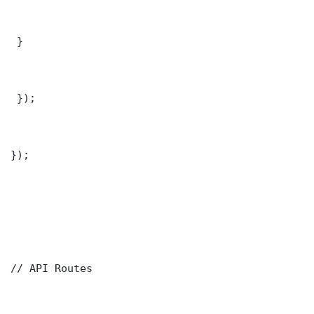
 }

 });

});

// API Routes
