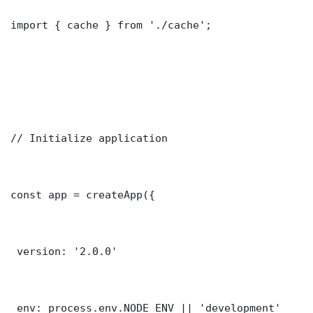
import { cache } from './cache';

// Initialize application

const app = createApp({

 version: '2.0.0'

 env: process.env.NODE_ENV || 'development'
