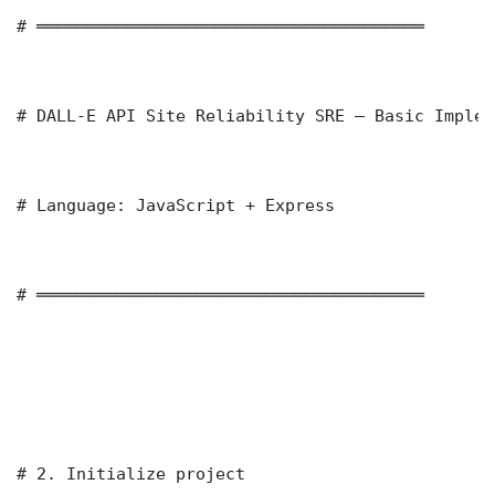
# ═══════════════════════════════════════

# DALL-E API Site Reliability SRE — Basic Implem
# Language: JavaScript + Express

# ═══════════════════════════════════════

# 2. Initialize project
