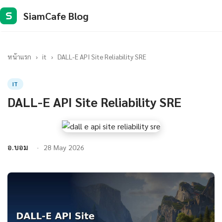
SiamCafe Blog
S
หน้าแรก
›
it
›
DALL-E API Site Reliability SRE
IT
DALL-E API Site Reliability SRE
อ.บอม
28 May 2026