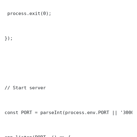
 process.exit(0);

});

// Start server

const PORT = parseInt(process.env.PORT || '3000')