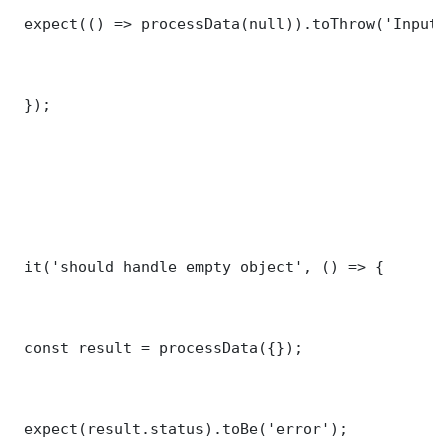
 expect(() => processData(null)).toThrow('Input 
 });

 it('should handle empty object', () => {

 const result = processData({});

 expect(result.status).toBe('error');
