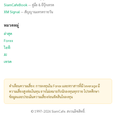
SiamCafeBook
— คู่มือ & อีบุ๊กเทรด
XM Signal
— สัญญาณเทรดรายวัน
หมวดหมู่
ล่าสุด
Forex
ไอที
AI
เทรด
คำเตือนความเสี่ยง: การลงทุนใน Forex และตราสารที่มี leverage มี
ความเสี่ยงสูงต่อเงินทุน อาจไม่เหมาะกับนักลงทุนทุกราย โปรดศึกษา
ข้อมูลและประเมินความเสี่ยงก่อนตัดสินใจลงทุน
© 1997–2026 SiamCafe. สงวนลิขสิทธิ์.