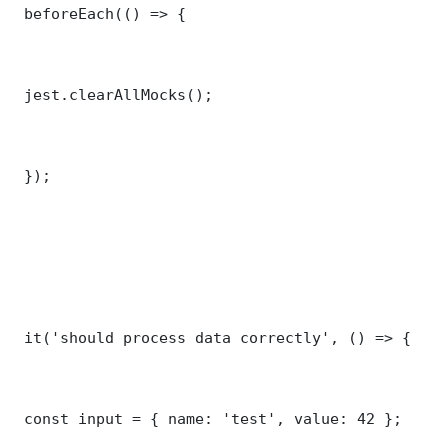
 beforeEach(() => {

 jest.clearAllMocks();

 });

 it('should process data correctly', () => {

 const input = { name: 'test', value: 42 };
