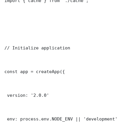
import { cache } from './cache';

// Initialize application

const app = createApp({

 version: '2.0.0'

 env: process.env.NODE_ENV || 'development'
