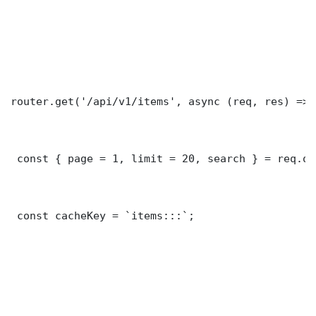
router.get('/api/v1/items', async (req, res) => {
 const { page = 1, limit = 20, search } = req.que
 const cacheKey = `items:::`;
