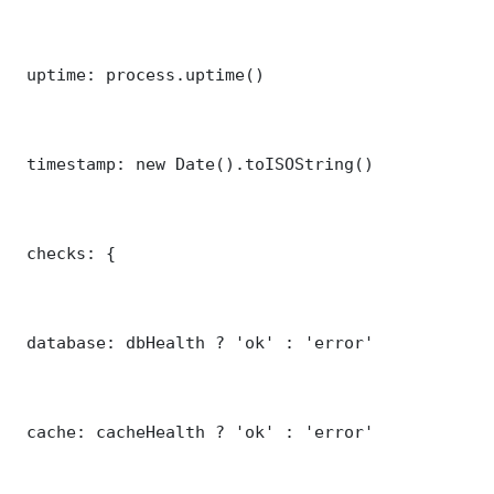
 uptime: process.uptime()

 timestamp: new Date().toISOString()

 checks: {

 database: dbHealth ? 'ok' : 'error'

 cache: cacheHealth ? 'ok' : 'error'
