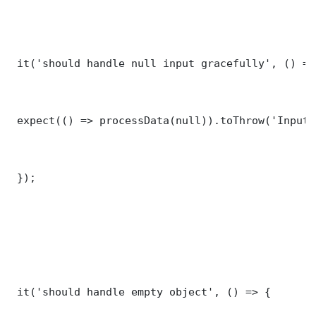
 it('should handle null input gracefully', () => 
 expect(() => processData(null)).toThrow('Input 
 });

 it('should handle empty object', () => {
