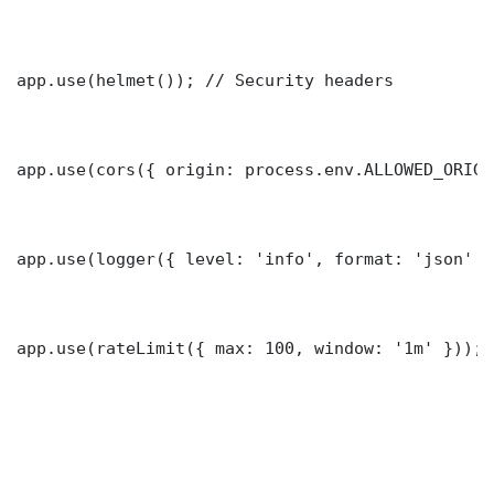
app.use(helmet()); // Security headers

app.use(cors({ origin: process.env.ALLOWED_ORIGI
app.use(logger({ level: 'info', format: 'json' })
app.use(rateLimit({ max: 100, window: '1m' }));
