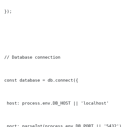
});

// Database connection

const database = db.connect({

 host: process.env.DB_HOST || 'localhost'

 port: parseInt(process.env.DB_PORT || '5432')
