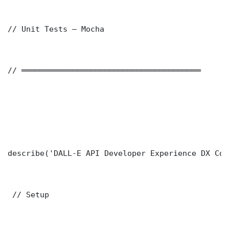
// Unit Tests — Mocha

// ═══════════════════════════════════════

describe('DALL-E API Developer Experience DX Cor
 // Setup
