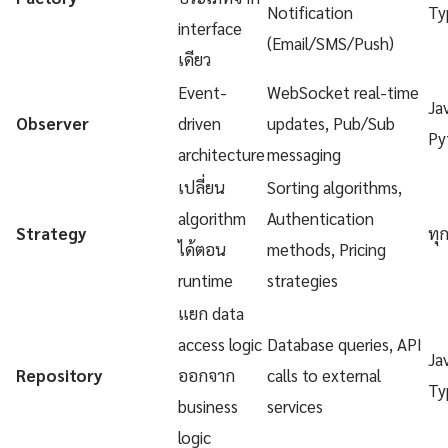
Notification
Ty
interface
(Email/SMS/Push)
เดียว
Event-
WebSocket real-time
Ja
Observer
driven
updates, Pub/Sub
Py
architecture
messaging
เปลี่ยน
Sorting algorithms,
algorithm
Authentication
Strategy
ทุ
ได้ตอน
methods, Pricing
runtime
strategies
แยก data
access logic
Database queries, API
Ja
Repository
ออกจาก
calls to external
Ty
business
services
logic