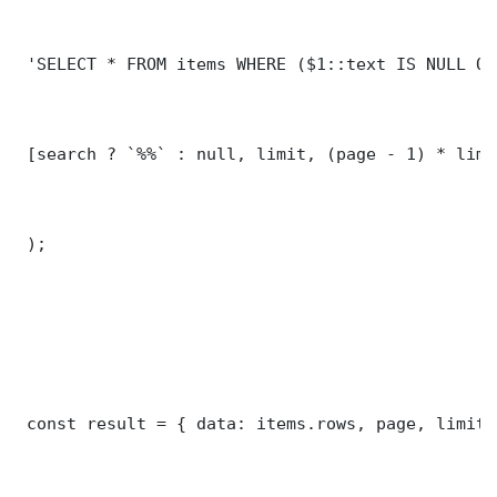
 'SELECT * FROM items WHERE ($1::text IS NULL OR
 [search ? `%%` : null, limit, (page - 1) * limit
 );

 const result = { data: items.rows, page, limit,