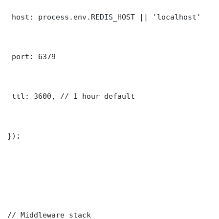
 host: process.env.REDIS_HOST || 'localhost'

 port: 6379

 ttl: 3600, // 1 hour default

});

// Middleware stack
