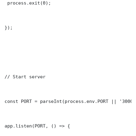
 process.exit(0);

});

// Start server

const PORT = parseInt(process.env.PORT || '3000')
app.listen(PORT, () => {
