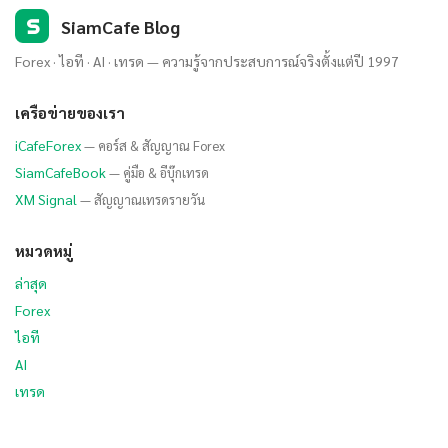
S
SiamCafe Blog
Forex · ไอที · AI · เทรด — ความรู้จากประสบการณ์จริงตั้งแต่ปี 1997
เครือข่ายของเรา
iCafeForex
— คอร์ส & สัญญาณ Forex
SiamCafeBook
— คู่มือ & อีบุ๊กเทรด
XM Signal
— สัญญาณเทรดรายวัน
หมวดหมู่
ล่าสุด
Forex
ไอที
AI
เทรด