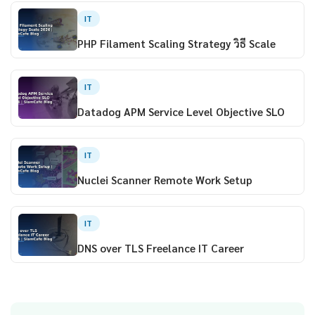
IT
PHP Filament Scaling Strategy วิธี Scale
IT
Datadog APM Service Level Objective SLO
IT
Nuclei Scanner Remote Work Setup
IT
DNS over TLS Freelance IT Career