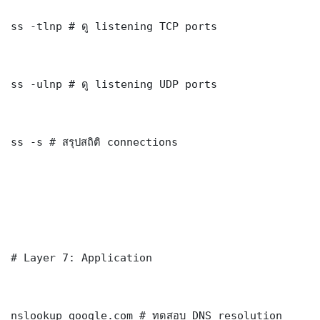
ss -tlnp # ดู listening TCP ports

ss -ulnp # ดู listening UDP ports

ss -s # สรุปสถิติ connections

# Layer 7: Application

nslookup google.com # ทดสอบ DNS resolution
