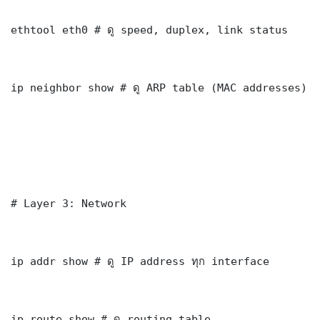
ethtool eth0 # ดู speed, duplex, link status

ip neighbor show # ดู ARP table (MAC addresses)

# Layer 3: Network

ip addr show # ดู IP address ทุก interface

ip route show # ดู routing table
