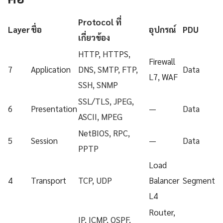
Protocol ที่
Layer
ชื่อ
อุปกรณ์
PDU
เกี่ยวข้อง
HTTP, HTTPS,
Firewall
7
Application
DNS, SMTP, FTP,
Data
L7, WAF
SSH, SNMP
SSL/TLS, JPEG,
6
Presentation
—
Data
ASCII, MPEG
NetBIOS, RPC,
5
Session
—
Data
PPTP
Load
4
Transport
TCP, UDP
Balancer
Segment
L4
Router,
IP, ICMP, OSPF,