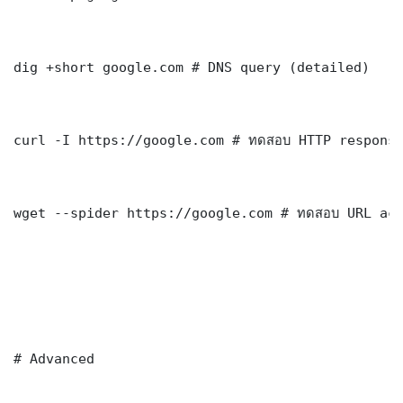
dig +short google.com # DNS query (detailed)

curl -I https://google.com # ทดสอบ HTTP response
wget --spider https://google.com # ทดสอบ URL acc
# Advanced
