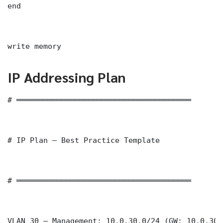
end

write memory
IP Addressing Plan
# ═══════════════════════════════════════

# IP Plan — Best Practice Template

# ═══════════════════════════════════════

VLAN 30 — Management: 10.0.30.0/24 (GW: 10.0.30.1