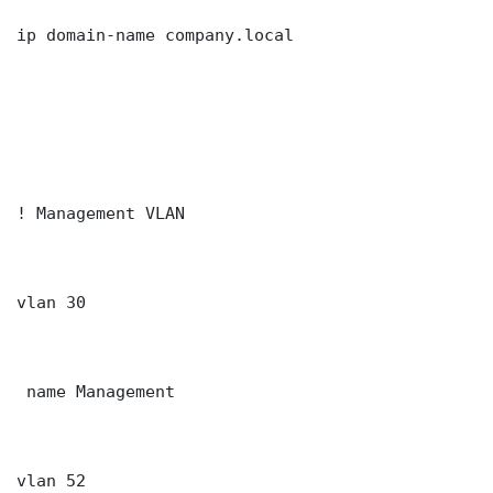
ip domain-name company.local

! Management VLAN

vlan 30

 name Management

vlan 52
