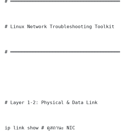
# ═══════════════════════════════════════

# Linux Network Troubleshooting Toolkit

# ═══════════════════════════════════════

# Layer 1-2: Physical & Data Link

ip link show # ดูสถานะ NIC
