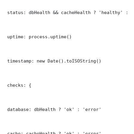
 status: dbHealth && cacheHealth ? 'healthy' : '
 uptime: process.uptime()

 timestamp: new Date().toISOString()

 checks: {

 database: dbHealth ? 'ok' : 'error'

 cache: cacheHealth ? 'ok' : 'error'
