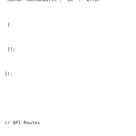
 }

 });

});

// API Routes
