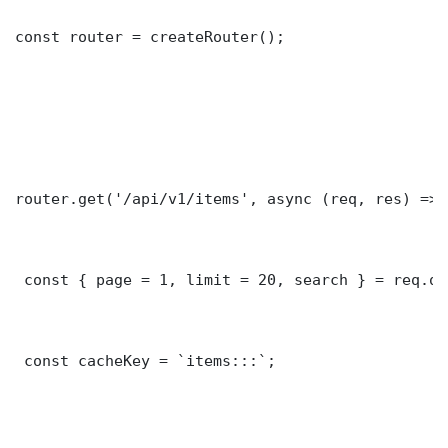
const router = createRouter();

router.get('/api/v1/items', async (req, res) => {
 const { page = 1, limit = 20, search } = req.que
 const cacheKey = `items:::`;
