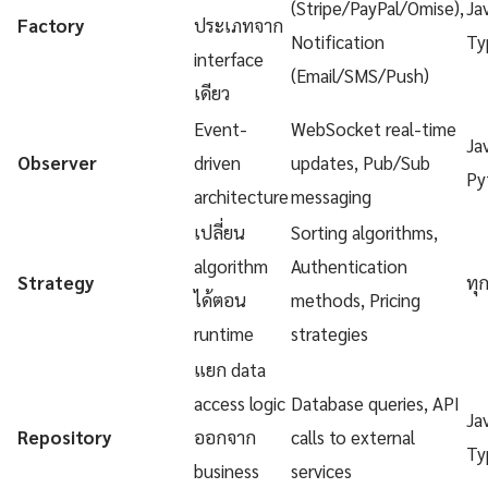
(Stripe/PayPal/Omise),
Ja
Factory
ประเภทจาก
Notification
Ty
interface
(Email/SMS/Push)
เดียว
Event-
WebSocket real-time
Ja
Observer
driven
updates, Pub/Sub
Py
architecture
messaging
เปลี่ยน
Sorting algorithms,
algorithm
Authentication
Strategy
ทุ
ได้ตอน
methods, Pricing
runtime
strategies
แยก data
access logic
Database queries, API
Ja
Repository
ออกจาก
calls to external
Ty
business
services