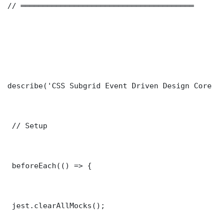
// ═══════════════════════════════════════

describe('CSS Subgrid Event Driven Design Core F
 // Setup

 beforeEach(() => {

 jest.clearAllMocks();
