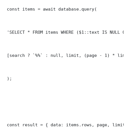
 const items = await database.query(

 'SELECT * FROM items WHERE ($1::text IS NULL OR
 [search ? `%%` : null, limit, (page - 1) * limit
 );

 const result = { data: items.rows, page, limit,