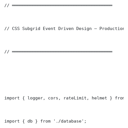
// ═══════════════════════════════════════

// CSS Subgrid Event Driven Design — Production 
// ═══════════════════════════════════════

import { logger, cors, rateLimit, helmet } from 
import { db } from './database';
