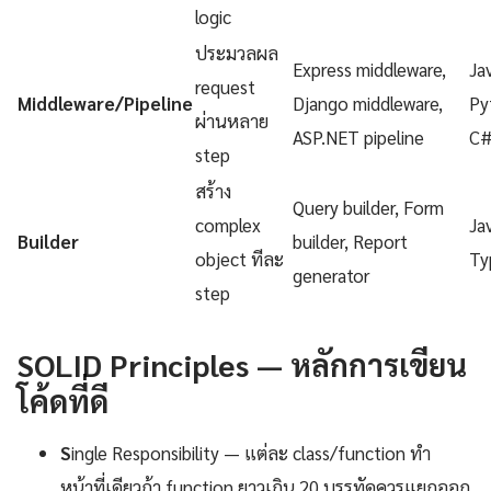
logic
ประมวลผล
Express middleware,
Ja
request
Middleware/Pipeline
Django middleware,
Py
ผ่านหลาย
ASP.NET pipeline
C
step
สร้าง
Query builder, Form
complex
Ja
Builder
builder, Report
object ทีละ
Ty
generator
step
SOLID Principles — หลักการเขียน
โค้ดที่ดี
S
ingle Responsibility — แต่ละ class/function ทำ
หน้าที่เดียวถ้า function ยาวเกิน 20 บรรทัดควรแยกออก