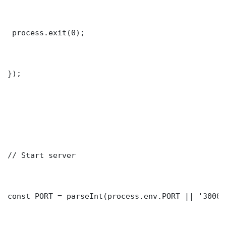
 process.exit(0);

});

// Start server

const PORT = parseInt(process.env.PORT || '3000')