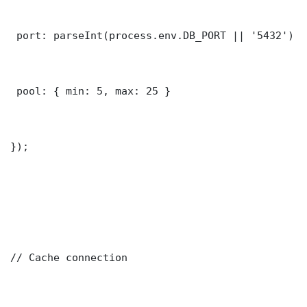
 port: parseInt(process.env.DB_PORT || '5432')

 pool: { min: 5, max: 25 }

});

// Cache connection
