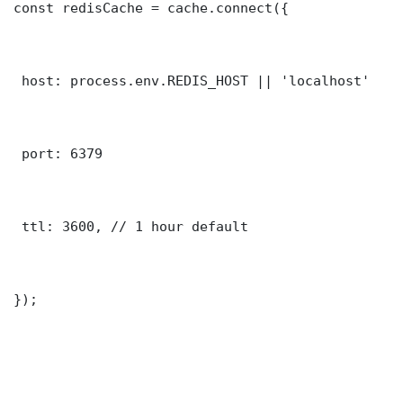
const redisCache = cache.connect({

 host: process.env.REDIS_HOST || 'localhost'

 port: 6379

 ttl: 3600, // 1 hour default

});
