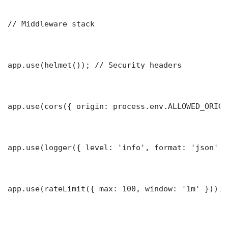
// Middleware stack

app.use(helmet()); // Security headers

app.use(cors({ origin: process.env.ALLOWED_ORIGI
app.use(logger({ level: 'info', format: 'json' })
app.use(rateLimit({ max: 100, window: '1m' }));
