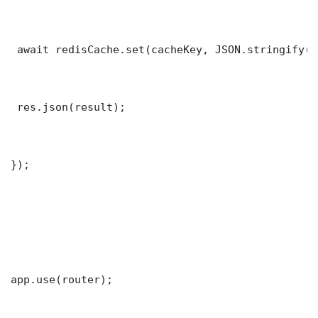
 await redisCache.set(cacheKey, JSON.stringify(r
 res.json(result);

});

app.use(router);
